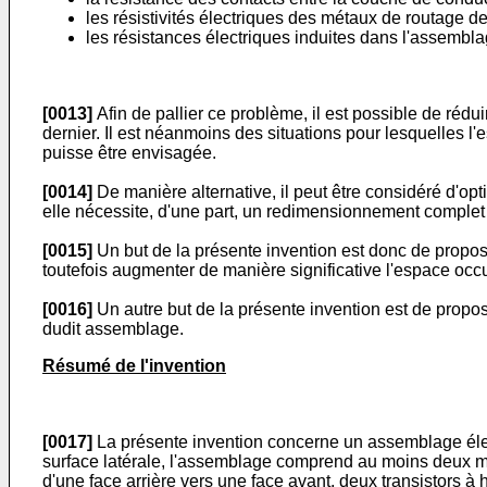
les résistivités électriques des métaux de routage d
les résistances électriques induites dans l'assemblag
[0013]
Afin de pallier ce problème, il est possible de rédu
dernier. Il est néanmoins des situations pour lesquelles l'e
puisse être envisagée.
[0014]
De manière alternative, il peut être considéré d'op
elle nécessite, d'une part, un redimensionnement complet du
[0015]
Un but de la présente invention est donc de propos
toutefois augmenter de manière significative l'espace occup
[0016]
Un autre but de la présente invention est de propos
dudit assemblage.
Résumé de l'invention
[0017]
La présente invention concerne un assemblage élect
surface latérale, l'assemblage comprend au moins deux mo
d'une face arrière vers une face avant, deux transistors à h