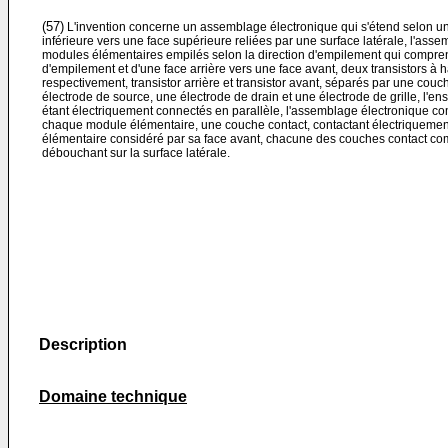
(57)
L'invention concerne un assemblage électronique qui s'étend selon un
inférieure vers une face supérieure reliées par une surface latérale, l'a
modules élémentaires empilés selon la direction d'empilement qui compren
d'empilement et d'une face arrière vers une face avant, deux transistors à h
respectivement, transistor arrière et transistor avant, séparés par une cou
électrode de source, une électrode de drain et une électrode de grille, l'en
étant électriquement connectés en parallèle, l'assemblage électronique co
chaque module élémentaire, une couche contact, contactant électriquement 
élémentaire considéré par sa face avant, chacune des couches contact com
débouchant sur la surface latérale.
Description
Domaine technique