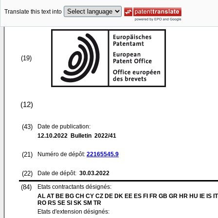
Translate this text into
(19)
(12)
(43)
Date de publication:
12.10.2022
Bulletin 2022/41
(21)
Numéro de dépôt:
22165545.9
(22)
Date de dépôt:
30.03.2022
(84)
Etats contractants désignés:
AL AT BE BG CH CY CZ DE DK EE ES FI FR GB GR HR HU IE IS IT
RO RS SE SI SK SM TR
Etats d'extension désignés: