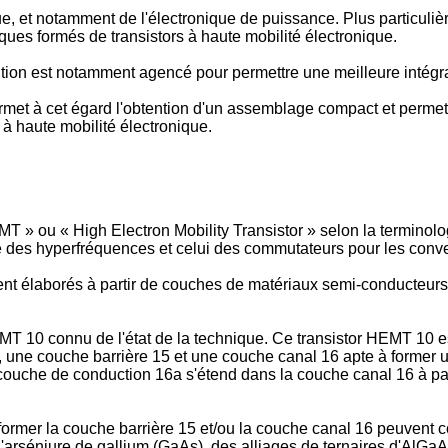
ue, et notamment de l'électronique de puissance. Plus particul
iques formés de transistors à haute mobilité électronique.
ion est notamment agencé pour permettre une meilleure intégrati
met à cet égard l'obtention d'un assemblage compact et permett
r à haute mobilité électronique.
EMT » ou « High Electron Mobility Transistor » selon la termino
 des hyperfréquences et celui des commutateurs pour les conve
t élaborés à partir de couches de matériaux semi-conducteurs I
EMT 10 connu de l'état de la technique. Ce transistor HEMT 10 
14, une couche barrière 15 et une couche canal 16 apte à forme
 couche de conduction 16a s'étend dans la couche canal 16 à part
former la couche barrière 15 et/ou la couche canal 16 peuvent c
l'arséniure de gallium (GaAs), des alliages de ternaires d'AlGaA