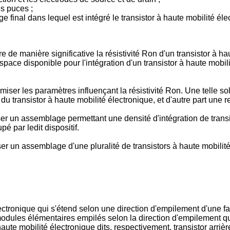
es puces ;
e final dans lequel est intégré le transistor à haute mobilité éle
ire de manière significative la résistivité Ron d'un transistor à 
space disponible pour l'intégration d'un transistor à haute mobili
timiser les paramètres influençant la résistivité Ron. Une telle 
 transistor à haute mobilité électronique, et d'autre part une re
er un assemblage permettant une densité d'intégration de transi
é par ledit dispositif.
er un assemblage d'une pluralité de transistors à haute mobilit
ronique qui s'étend selon une direction d'empilement d'une fac
dules élémentaires empilés selon la direction d'empilement qu
aute mobilité électronique dits, respectivement, transistor arrièr