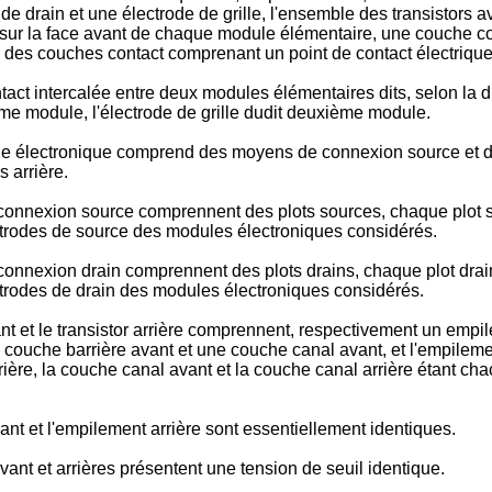
 drain et une électrode de grille, l'ensemble des transistors a
ur la face avant de chaque module élémentaire, une couche cont
des couches contact comprenant un point de contact électrique 
t intercalée entre deux modules élémentaires dits, selon la d
me module, l'électrode de grille dudit deuxième module.
e électronique comprend des moyens de connexion source et 
s arrière.
nnexion source comprennent des plots sources, chaque plot so
ctrodes de source des modules électroniques considérés.
nexion drain comprennent des plots drains, chaque plot drain
trodes de drain des modules électroniques considérés.
t et le transistor arrière comprennent, respectivement un empil
 couche barrière avant et une couche canal avant, et l'empileme
rrière, la couche canal avant et la couche canal arrière étant 
t et l'empilement arrière sont essentiellement identiques.
nt et arrières présentent une tension de seuil identique.