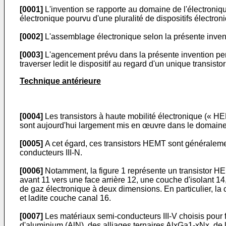
[0001]
L'invention se rapporte au domaine de l'électroniq
électronique pourvu d'une pluralité de dispositifs électron
[0002]
L'assemblage électronique selon la présente invent
[0003]
L'agencement prévu dans la présente invention per
traverser ledit le dispositif au regard d'un unique transisto
Technique antérieure
[0004]
Les transistors à haute mobilité électronique (« H
sont aujourd'hui largement mis en œuvre dans le domaine
[0005]
A cet égard, ces transistors HEMT sont généralemen
conducteurs III-N.
[0006]
Notamment, la figure 1 représente un transistor H
avant 11 vers une face arrière 12, une couche d'isolant 
de gaz électronique à deux dimensions. En particulier, la
et ladite couche canal 16.
[0007]
Les matériaux semi-conducteurs III-V choisis pour 
d'aluminium (AlN), des alliages ternaires AlxGa1-xNx, de 