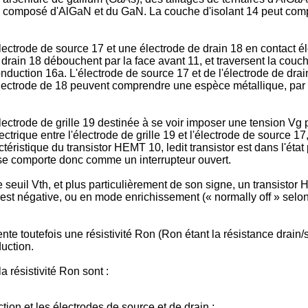
 composé d'AlGaN et du GaN. La couche d'isolant 14 peut comp
trode de source 17 et une électrode de drain 18 en contact él
 drain 18 débouchent par la face avant 11, et traversent la couche
onduction 16a. L'électrode de source 17 et de l'électrode de drai
électrode de 18 peuvent comprendre une espèce métallique, par
rode de grille 19 destinée à se voir imposer une tension Vg pe
ctrique entre l'électrode de grille 19 et l'électrode de source 17
éristique du transistor HEMT 10, ledit transistor est dans l'état
t se comporte donc comme un interrupteur ouvert.
seuil Vth, et plus particulièrement de son signe, un transistor
 est négative, ou en mode enrichissement (« normally off » selo
te toutefois une résistivité Ron (Ron étant la résistance drain/sou
uction.
a résistivité Ron sont :
ion et les électrodes de source et de drain ;