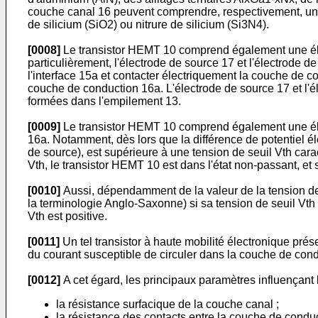
couche canal 16 peuvent comprendre, respectivement, un
de silicium (SiO2) ou nitrure de silicium (Si3N4).
[0008]
Le transistor HEMT 10 comprend également une élec
particulièrement, l'électrode de source 17 et l'électrode de
l'interface 15a et contacter électriquement la couche de c
couche de conduction 16a. L'électrode de source 17 et l'
formées dans l'empilement 13.
[0009]
Le transistor HEMT 10 comprend également une élect
16a. Notamment, dès lors que la différence de potentiel éle
de source), est supérieure à une tension de seuil Vth caract
Vth, le transistor HEMT 10 est dans l'état non-passant, e
[0010]
Aussi, dépendamment de la valeur de la tension de 
la terminologie Anglo-Saxonne) si sa tension de seuil Vth
Vth est positive.
[0011]
Un tel transistor à haute mobilité électronique présen
du courant susceptible de circuler dans la couche de cond
[0012]
A cet égard, les principaux paramètres influençant l
la résistance surfacique de la couche canal ;
la résistance des contacts entre la couche de conduct