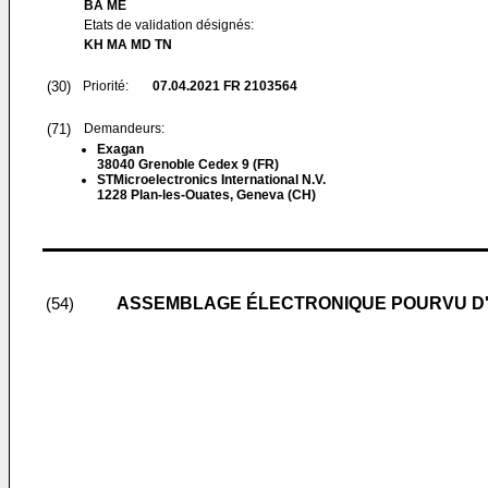
BA ME
Etats de validation désignés:
KH MA MD TN
(30)
Priorité:
07.04.2021
FR 2103564
(71)
Demandeurs:
Exagan
38040 Grenoble Cedex 9 (FR)
STMicroelectronics International N.V.
1228 Plan-les-Ouates, Geneva (CH)
ASSEMBLAGE ÉLECTRONIQUE POURVU D'U
(54)