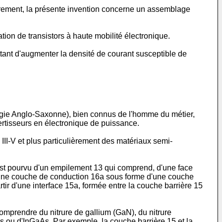
ièrement, la présente invention concerne un assemblage
on de transistors à haute mobilité électronique.
ant d'augmenter la densité de courant susceptible de
logie Anglo-Saxonne), bien connus de l'homme du métier,
rtisseurs en électronique de puissance.
II-V et plus particulièrement des matériaux semi-
est pourvu d'un empilement 13 qui comprend, d'une face
r une couche de conduction 16a sous forme d'une couche
ir d'une interface 15a, formée entre la couche barrière 15
omprendre du nitrure de gallium (GaN), du nitrure
s ou d'InGaAs. Par exemple, la couche barrière 15 et la