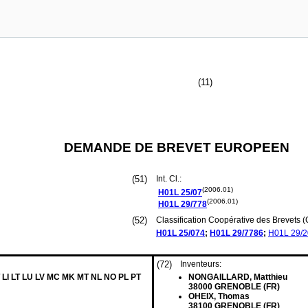
(11)
DEMANDE DE BREVET EUROPEEN
(51)
Int. Cl.:
(2006.01)
H01L
25/07
(2006.01)
H01L
29/778
(52)
Classification Coopérative des Brevets (
H01L
25/074
;
H01L
29/7786
;
H01L
29/
(72)
Inventeurs:
 LI LT LU LV MC MK MT NL NO PL PT
NONGAILLARD, Matthieu
38000 GRENOBLE (FR)
OHEIX, Thomas
38100 GRENOBLE (FR)