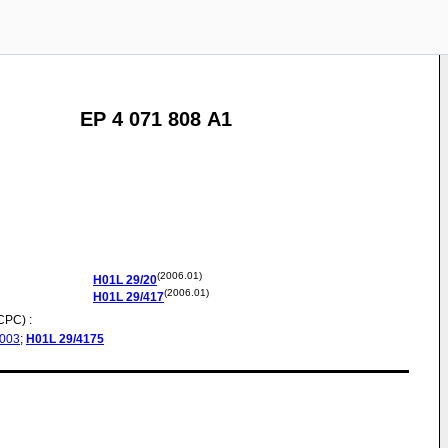
EP 4 071 808 A1
(2006.01)
H01L
29/20
(2006.01)
H01L
29/417
CPC) :
2003
;
H01L
29/4175