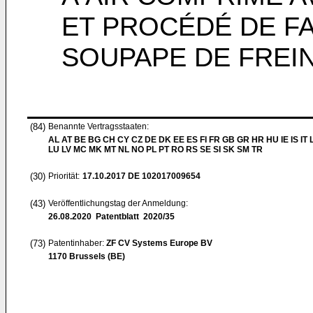
ET PROCÉDÉ DE FA
SOUPAPE DE FREI
(84)
Benannte Vertragsstaaten:
AL AT BE BG CH CY CZ DE DK EE ES FI FR GB GR HR HU IE IS IT L
LU LV MC MK MT NL NO PL PT RO RS SE SI SK SM TR
(30)
Priorität:
17.10.2017
DE 102017009654
(43)
Veröffentlichungstag der Anmeldung:
26.08.2020
Patentblatt 2020/35
(73)
Patentinhaber:
ZF CV Systems Europe BV
1170 Brussels (BE)