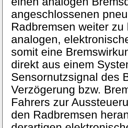
einen analogen Bremsd
angeschlossenen pneu
Radbremsen weiter zu le
analogen, elektronisc
somit eine Bremswirk
direkt aus einem Syste
Sensornutzsignal des B
Verzögerung bzw. Brem
Fahrers zur Aussteuer
den Radbremsen heran
derartigen elektronisc