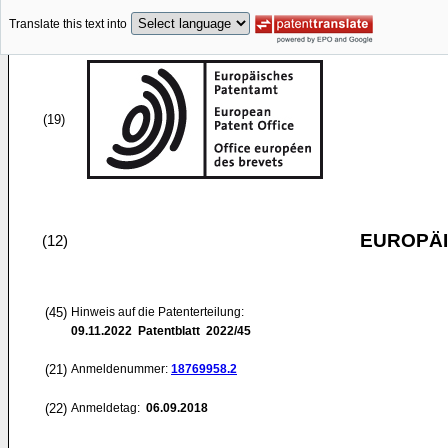
Translate this text into
(19)
EUROPÄI
(12)
(45)
Hinweis auf die Patenterteilung:
09.11.2022
Patentblatt 2022/45
(21)
Anmeldenummer:
18769958.2
(22)
Anmeldetag:
06.09.2018