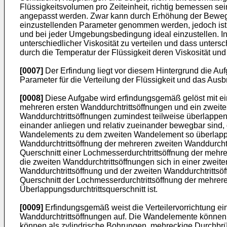
Flüssigkeitsvolumen pro Zeiteinheit, richtig bemessen s
angepasst werden. Zwar kann durch Erhöhung der Bewegun
einzustellenden Parameter genommen werden, jedoch ist na
und bei jeder Umgebungsbedingung ideal einzustellen. Ins
unterschiedlicher Viskosität zu verteilen und dass unters
durch die Temperatur der Flüssigkeit deren Viskosität und
[0007]
Der Erfindung liegt vor diesem Hintergrund die Auf
Parameter für die Verteilung der Flüssigkeit und das Ausbri
[0008]
Diese Aufgabe wird erfindungsgemäß gelöst mit ein
mehreren ersten Wanddurchtrittsöffnungen und ein zweit
Wanddurchtrittsöffnungen zumindest teilweise überlappe
einander anliegen und relativ zueinander bewegbar sind, 
Wandelements zu dem zweiten Wandelement so überlappen,
Wanddurchtrittsöffnung der mehreren zweiten Wanddurchtri
Querschnitt einer Lochmesserdurchtrittsöffnung der mehre
die zweiten Wanddurchtrittsöffnungen sich in einer zwe
Wanddurchtrittsöffnung und der zweiten Wanddurchtrittsöf
Querschnitt der Lochmesserdurchtrittsöffnung der mehreren
Überlappungsdurchtrittsquerschnitt ist.
[0009]
Erfindungsgemäß weist die Verteilervorrichtung e
Wanddurchtrittsöffnungen auf. Die Wandelemente können 
können als zylindrische Bohrungen, mehreckige Durchbrü