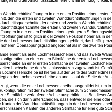
fnungen und der Anschlussstutzen erreicht mit der Möglichkeit, 
ten Wanddurchtrittsöffnungen in der ersten Position einen erst
hnitt, den die ersten und zweiten Wanddurchtrittsöffnungen in de
chtrittsquerschnitte der ersten und zweiten Wanddurchtrittsöff
rchtrittsquerschnitte der ersten und zweiten Wanddurchtrittsö
ffnungen in der ersten Position einen geringeren Strömungswide
ffnungen ist folglich in der zweiten Position höher als in der
e der Lochmesserdurchtrittsöffnungen gebildet, das heißt, proz
m höheren Überlappungsgrad angeordnet als in der zweiten Posi
Wandelement als erste Lochmesserscheibe und das zweite Wande
nfiguration an einer ersten Stirnfläche der ersten Lochmessers
erscheibe an einer ersten Stirnfläche der zweiten Lochscheibe 
zweiten Lochscheibe den Anschlussstutzen zugewandt ist. Gem
 Lochmesserscheibe ist hierbei auf der Seite des Schneidmess
iegt an der Lochmesserscheibe an und ist auf der Seite der An
ugt, wenn die erste Lochmesserscheibe ausgebildet ist, um in d
ukonfiguration mit der zweiten Stirnfläche zum Schneidmesser
ur Stirnfläche verlaufende Achse ausgebildet ist. Bei dieser 
en, die sich darin unterscheiden, dass entweder die eine oder
er Kanten der Wanddurchtrittsöffnungen in der Lochmesserschei
verschlissenen Kanten der anderen Stirnfläche für eine gute Sc