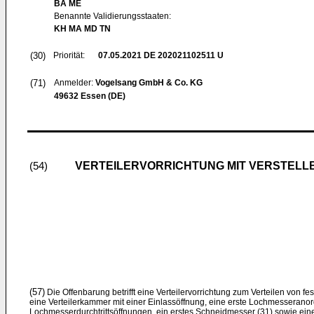
BA ME
Benannte Validierungsstaaten:
KH MA MD TN
(30)
Priorität:
07.05.2021
DE 202021102511 U
(71)
Anmelder:
Vogelsang GmbH & Co. KG
49632 Essen (DE)
VERTEILERVORRICHTUNG MIT VERSTEL
(54)
(57)
Die Offenbarung betrifft eine Verteilervorrichtung zum Verteilen von fe
eine Verteilerkammer mit einer Einlassöffnung, eine erste Lochmesseran
Lochmesserdurchtrittsöffnungen, ein erstes Schneidmesser (31) sowie ein