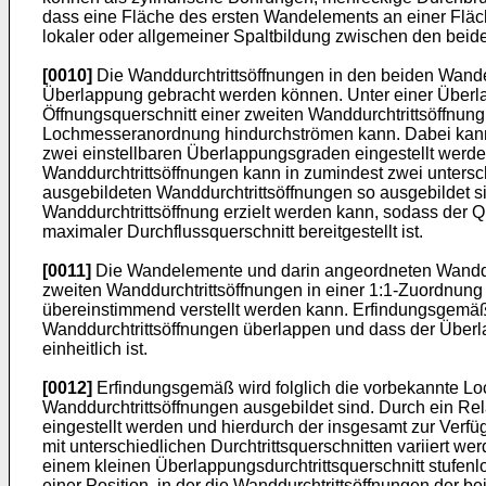
dass eine Fläche des ersten Wandelements an einer Fläch
lokaler oder allgemeiner Spaltbildung zwischen den beide
[0010]
Die Wanddurchtrittsöffnungen in den beiden Wand
Überlappung gebracht werden können. Unter einer Überlapp
Öffnungsquerschnitt einer zweiten Wanddurchtrittsöffnun
Lochmesseranordnung hindurchströmen kann. Dabei kann 
zwei einstellbaren Überlappungsgraden eingestellt werde
Wanddurchtrittsöffnungen kann in zumindest zwei untersc
ausgebildeten Wanddurchtrittsöffnungen so ausgebildet s
Wanddurchtrittsöffnung erzielt werden kann, sodass der Qu
maximaler Durchflussquerschnitt bereitgestellt ist.
[0011]
Die Wandelemente und darin angeordneten Wanddurch
zweiten Wanddurchtrittsöffnungen in einer 1:1-Zuordnung
übereinstimmend verstellt werden kann. Erfindungsgemäß 
Wanddurchtrittsöffnungen überlappen und dass der Überla
einheitlich ist.
[0012]
Erfindungsgemäß wird folglich die vorbekannte L
Wanddurchtrittsöffnungen ausgebildet sind. Durch ein R
eingestellt werden und hierdurch der insgesamt zur Verf
mit unterschiedlichen Durchtrittsquerschnitten variiert w
einem kleinen Überlappungsdurchtrittsquerschnitt stufenl
einer Position, in der die Wanddurchtrittsöffnungen der 