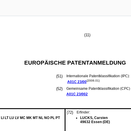
(11)
EUROPÄISCHE PATENTANMELDUNG
(51)
Internationale Patentklassifikation (IPC):
(2006.01)
A01C
23/00
(52)
Gemeinsame Patentklassifikation (CPC) 
A01C
23/002
(72)
Erfinder:
 LI LT LU LV MC MK MT NL NO PL PT
LUCKS, Carsten
49632 Essen (DE)