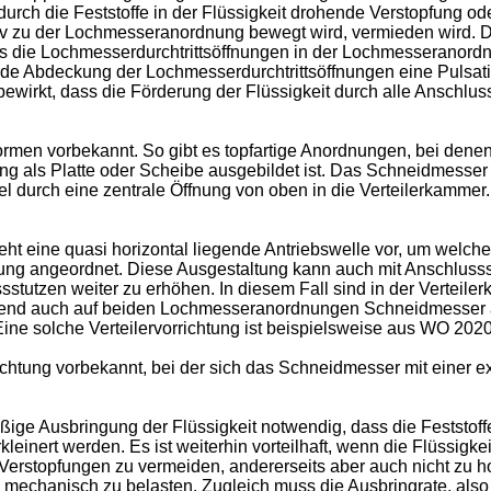
 durch die Feststoffe in der Flüssigkeit drohende Verstopfung 
v zu der Lochmesseranordnung bewegt wird, vermieden wird. D
 es die Lochmesserdurchtrittsöffnungen in der Lochmesseranordn
hende Abdeckung der Lochmesserdurchtrittsöffnungen eine Pulsa
wirkt, dass die Förderung der Flüssigkeit durch alle Anschlus
rmen vorbekannt. So gibt es topfartige Anordnungen, bei denen 
 als Platte oder Scheibe ausgebildet ist. Das Schneidmesser 
piel durch eine zentrale Öffnung von oben in die Verteilerkammer
ht eine quasi horizontal liegende Antriebswelle vor, um welch
ichtung angeordnet. Diese Ausgestaltung kann auch mit Anschlus
ssstutzen weiter zu erhöhen. In diesem Fall sind in der Vertei
 auch auf beiden Lochmesseranordnungen Schneidmesser anli
Eine solche Verteilervorrichtung ist beispielsweise aus
WO 2020
rrichtung vorbekannt, bei der sich das Schneidmesser mit einer 
äßige Ausbringung der Flüssigkeit notwendig, dass die Feststoffe
ert werden. Es ist weiterhin vorteilhaft, wenn die Flüssigkei
um Verstopfungen zu vermeiden, andererseits aber auch nicht z
echanisch zu belasten. Zugleich muss die Ausbringrate, also d