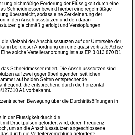
oder ungleichmäßige Förderung der Flüssigkeit durch eine
as Schneidmesser bewirkt hierbei eine regelmäßige
ung überstreicht, sodass eine Zerkleinerung der
tion in den Anschlussstutzen und den daran
sstutzen gleichmäßig erfolgt und Verstopfungen
die Vielzahl der Anschlussstutzen auf der Unterseite der
kann bei dieser Anordnung um eine quasi vertikale Achse
. Eine solche Verteileranordnung ist aus
EP 3 013 870 B1
e das Schneidmesser rotiert. Die Anschlussstutzen sind
sstutzen auf zwei gegenüberliegenden seitlichen
lerkammer auf beiden Seiten entsprechende
egend, die entsprechend durch die horizontal
/127310 A1
vorbekannt.
exzentrischen Bewegung über die Durchtrittsöffnungen in
 in der Flüssigkeit durch die
t mit Druckpulsen gefördert wird, deren Frequenz
u hoch, um an die Anschlussstutzen angeschlossene
as durch die Verteilervorrichtung geförderte