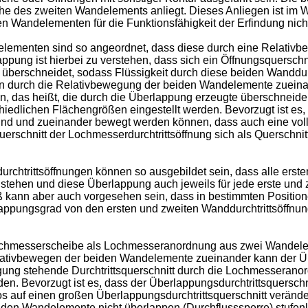
e des zweiten Wandelements anliegt. Dieses Anliegen ist im Wes
n Wandelementen für die Funktionsfähigkeit der Erfindung nicht
elementen sind so angeordnet, dass diese durch eine Relativ
ung ist hierbei zu verstehen, dass sich ein Öffnungsquerschni
g überschneidet, sodass Flüssigkeit durch diese beiden Wanddur
durch die Relativbewegung der beiden Wandelemente zueinand
n, das heißt, die durch die Überlappung erzeugte überschneide
hiedlichen Flächengrößen eingestellt werden. Bevorzugt ist es
ind und zueinander bewegt werden können, dass auch eine voll
erschnitt der Lochmesserdurchtrittsöffnung sich als Querschnitt
trittsöffnungen können so ausgebildet sein, dass alle ersten
 stehen und diese Überlappung auch jeweils für jede erste und 
kann aber auch vorgesehen sein, dass in bestimmten Positionen
ppungsgrad von den ersten und zweiten Wanddurchtrittsöffnunge
ochmesserscheibe als Lochmesseranordnung aus zwei Wandelem
elativbewegen der beiden Wandelemente zueinander kann der Ü
ügung stehende Durchtrittsquerschnitt durch die Lochmesserano
erden. Bevorzugt ist es, dass der Überlappungsdurchtrittsquersc
os auf einen großen Überlappungsdurchtrittsquerschnitt veränd
beiden Wandelemente nicht überlappen (Durchflusssperre) stufen