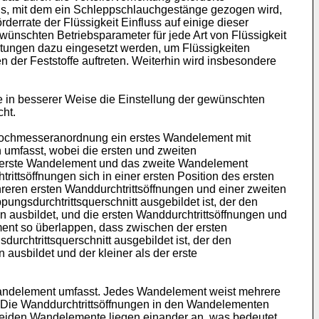
ugs, mit dem ein Schleppschlauchgestänge gezogen wird,
rate der Flüssigkeit Einfluss auf einige dieser
wünschten Betriebsparameter für jede Art von Flüssigkeit
chtungen dazu eingesetzt werden, um Flüssigkeiten
n der Feststoffe auftreten. Weiterhin wird insbesondere
he in besserer Weise die Einstellung der gewünschten
cht.
e Lochmesseranordnung ein erstes Wandelement mit
 umfasst, wobei die ersten und zweiten
as erste Wandelement und das zweite Wandelement
ittsöffnungen sich in einer ersten Position des ersten
eren ersten Wanddurchtrittsöffnungen und einer zweiten
ngsdurchtrittsquerschnitt ausgebildet ist, der den
n ausbildet, und die ersten Wanddurchtrittsöffnungen und
ent so überlappen, dass zwischen der ersten
rchtrittsquerschnitt ausgebildet ist, der den
ausbildet und der kleiner als der erste
 Wandelement umfasst. Jedes Wandelement weist mehrere
. Die Wanddurchtrittsöffnungen in den Wandelementen
beiden Wandelemente liegen einander an, was bedeutet,