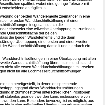
entlichen spaltfrei, wobei eine geringe Toleranz mit
 entscheidend abträglich ist.
bewegung der beiden Wandelemente zueinander in eine
tt einer ersten Wanddurchtrittsöffnung mit einem
chtrittsöffnungen insgesamt durch die
er einerseits eine teilweise Überlappung mit zumindest
nde Querschnittsfläche der beiden
, dass die beiden Wandelemente und die darin
ständige Überlappung einer ersten und einer zweiten
 der Wanddurchtrittsöffnung darstellt und hierdurch ein
 Wanddurchtrittsöffnungen in einer Überlappung mit allen
zweite Wanddurchtrittsöffnung übereinstimmend ist und
 nicht alle ersten Wanddurchtrittsöffnungen mit zweiten
n nicht für alle Lochmesserdurchtrittsöffnungen
enten bereitgestellt, in denen entsprechende
berlappungsgrad dieser Wanddurchtrittsöffnungen
rdnung in zumindest zwei unterschiedlichen Positionen
hnitt stufenlos geändert werden kann, insbesondere von
ert werden kann. Besonders bevorzugt ist es möglich, aus
los bis in eine vollständige Überlappung mit maximalem