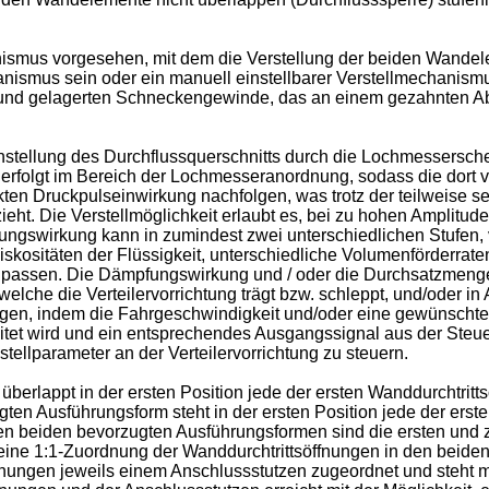
nismus vorgesehen, mit dem die Verstellung der beiden Wande
nismus sein oder ein manuell einstellbarer Verstellmechanismus
nd gelagerten Schneckengewinde, das an einem gezahnten A
nstellung des Durchflussquerschnitts durch die Lochmessersc
g erfolgt im Bereich der Lochmesseranordnung, sodass die dort ve
n Druckpulseinwirkung nachfolgen, was trotz der teilweise sehr
 zieht. Die Verstellmöglichkeit erlaubt es, bei zu hohen Ampli
ngswirkung kann in zumindest zwei unterschiedlichen Stufen, v
iskositäten der Flüssigkeit, unterschiedliche Volumenförderrate
sen. Die Dämpfungswirkung und / oder die Durchsatzmenge dur
elche die Verteilervorrichtung trägt bzw. schleppt, und/oder i
olgen, indem die Fahrgeschwindigkeit und/oder eine gewünschte
eitet wird und ein entsprechendes Ausgangssignal aus der Steue
ellparameter an der Verteilervorrichtung zu steuern.
rlappt in der ersten Position jede der ersten Wanddurchtrittsö
en Ausführungsform steht in der ersten Position jede der erst
n beiden bevorzugten Ausführungsformen sind die ersten und z
ne 1:1-Zuordnung der Wanddurchtrittsöffnungen in den beiden W
fnungen jeweils einem Anschlussstutzen zugeordnet und steht m