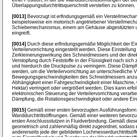
Überlappungsdurchtrittsquerschnitt verstellen zu können.
[0013]
Bevorzugt ist erfindungsgemäß ein Verstellmecha
beispielsweise ein motorisch angetriebener Verstellmecha
Schiebemechanismus, einem am Gehäuse abgestützten u
eingreift.
[0014]
Durch diese erfindungsgemäße Möglichkeit der Ei
Verteilervorrichtung eingestellt werden. Diese Einstellun
Zerkleinerungswirkung des Schneidmessers und der direkte
Verstopfung durch Feststoffe in der Flüssigkeit nach sich
und hierdurch die Druckpulse zu verringern. Diese Dämpfu
werden, um die Verteilervorrichtung an unterschiedliche V
Bewegungsgeschwindigkeiten des Schneidmessers anzupas
Abhängigkeit einer Fahrgeschwindigkeit einer Maschine, w
Hektar) verringert oder vergrößert werden. Dies kann erf
elektronischen Steuerung der Verteilervorrichtung verarb
Dämpfung, die Rotationsgeschwindigkeit oder andere Einst
[0015]
Gemäß einer ersten bevorzugten Ausführungsform übe
Wanddurchtrittsöffnungen. Gemäß einer weiteren bevorzugt
ersten Anschlussstutzen in Fluidverbindung. Gemäß diese
geometrisch und zahlenmäßig direkt zugeordnet, sodass ei
andererseits jede der gebildeten Lochmesserdurchtrittsöf