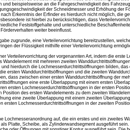
ein und beispielsweise an die Fahrgeschwindigkeit des Fahrze
gsgeschwindigkeit der Schneidmesser und Erhöhung der Förder
ch Erkenntnis der Erfinder es hierdurch nicht möglich, die ge
besondere ist hierbei zu berücksichtigen, dass Verteilervorri
chiedliche Feststoffgehalte und unterschiedliche Beschaffenheite
 Förderverhalten weiter beeinflusst.
gabe zugrunde, eine Verteilervorrichtung bereitzustellen, welc
ngen der Flüssigkeit mithilfe einer Verteilervorrichtung ermögli
er Verteilervorrichtung der vorgenannten Art, indem die erst
es Wandelement mit mehreren zweiten Wanddurchtrittsöffnungen
n und hierdurch die Lochmesserdurchtrittsöffnungen bilden, d
die ersten Wanddurchtrittsöffnungen und die zweiten Wanddurchtr
 dass zwischen einer ersten Wanddurchtrittsöffnung der mehr
ttsöffnungen eine erste Überlappung mit einem ersten Überlappu
ren ersten Lochmesserdurchtrittsöffnungen in der ersten Positio
iten Position des ersten Wandelements zu dem zweiten Wandelem
fnung eine zweite Überlappung mit einem zweiten Überlappungsdu
 ersten Lochmesserdurchtrittsöffnungen in der zweiten Position 
ine Lochmesseranordnung auf, die ein erstes und ein zweites
als Platte, Scheibe, als Zylinderwandsegment ausgeführt sein
che oder Öffnungen mit sonstiger Kontur ausgeführt sein. Die 