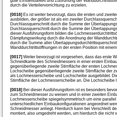
gute Einstellbarkeit und Zuordnung der Wanddurchtrittsöf
durch die Verteilervorrichtung zu erzielen.
[0016]
Es ist weiter bevorzugt, dass die ersten und zwei
ausbilden, der größer ist als ein zweiter Durchlassquersc
Durchlassquerschnitt durch die Summe der Überlappungsdur
Durchlassquerschnitt durch die Summe der Überlappungsdu
dieser Ausführungsform bilden die Lochmesserdurchtrittsö
Dämpfungswirkung durch die Anordnung der Wanddurchtrittsö
durch die Summe aller Überlappungsdurchtrittsquerschnitt
Wanddurchtrittsöffnungen in der ersten Position mit eine
[0017]
Weiter bevorzugt ist vorgesehen, dass das erste 
Schneidkante des Schneidmessers in einer ersten Einbauko
gegenüberliegende zweite Stirnfläche der ersten Lochmess
Lochscheibe gegenüberliegende zweite Stirnfläche der 
als Lochmesserscheibe und Lochscheibe ausgebildet. Die
Stirnfläche der Lochmesserscheibe an. Die Lochscheibe l
[0018]
Bei dieser Ausführungsform ist es besonders bevorz
zum Schneidmesser zu weisen und in einer zweiten Einba
Lochmesserscheibe spiegelsymmetrisch um eine parallel z
unterschiedlichen Einbaukonfigurationen angeordnet werd
Schneidmesser anliegt. Hierdurch kann bei Verschleiß d
montiert, also umgedreht werden, um hierdurch die nicht 