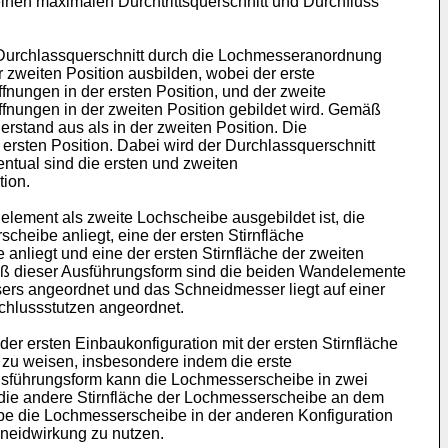
einen maximalen Durchtrittsquerschnitt und Durchfluss
en Durchlassquerschnitt durch die Lochmesseranordnung
r zweiten Position ausbilden, wobei der erste
nungen in der ersten Position, und der zweite
ffnungen in der zweiten Position gebildet wird. Gemäß
rstand aus als in der zweiten Position. Die
 ersten Position. Dabei wird der Durchlassquerschnitt
entual sind die ersten und zweiten
tion.
lement als zweite Lochscheibe ausgebildet ist, die
cheibe anliegt, eine der ersten Stirnfläche
anliegt und eine der ersten Stirnfläche der zweiten
äß dieser Ausführungsform sind die beiden Wandelemente
ers angeordnet und das Schneidmesser liegt auf einer
schlussstutzen angeordnet.
er ersten Einbaukonfiguration mit der ersten Stirnfläche
 zu weisen, insbesondere indem die erste
Ausführungsform kann die Lochmesserscheibe in zwei
 die andere Stirnfläche der Lochmesserscheibe an dem
be die Lochmesserscheibe in der anderen Konfiguration
hneidwirkung zu nutzen.