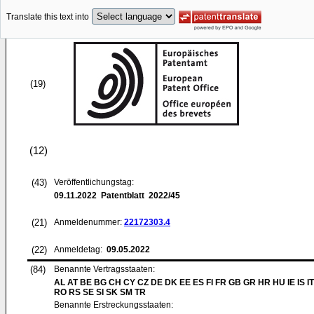
Translate this text into
(19)
(12)
(43)
Veröffentlichungstag:
09.11.2022
Patentblatt 2022/45
(21)
Anmeldenummer:
22172303.4
(22)
Anmeldetag:
09.05.2022
(84)
Benannte Vertragsstaaten:
AL AT BE BG CH CY CZ DE DK EE ES FI FR GB GR HR HU IE IS IT
RO RS SE SI SK SM TR
Benannte Erstreckungsstaaten: