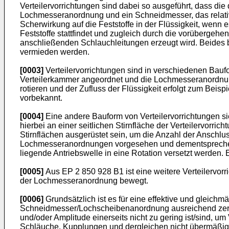
Verteilervorrichtungen sind dabei so ausgeführt, dass die
Lochmesseranordnung und ein Schneidmesser, das relati
Scherwirkung auf die Feststoffe in der Flüssigkeit, wenn
Feststoffe stattfindet und zugleich durch die vorüberge
anschließenden Schlauchleitungen erzeugt wird. Beides be
vermieden werden.
[0003]
Verteilervorrichtungen sind in verschiedenen Baufo
Verteilerkammer angeordnet und die Lochmesseranordnung
rotieren und der Zufluss der Flüssigkeit erfolgt zum Beis
vorbekannt.
[0004]
Eine andere Bauform von Verteilervorrichtungen sie
hierbei an einer seitlichen Stirnfläche der Verteilervorr
Stirnflächen ausgerüstet sein, um die Anzahl der Anschlu
Lochmesseranordnungen vorgesehen und dementsprechend
liegende Antriebswelle in eine Rotation versetzt werden. 
[0005]
Aus
EP 2 850 928 B1
ist eine weitere Verteilervo
der Lochmesseranordnung bewegt.
[0006]
Grundsätzlich ist es für eine effektive und gleichm
Schneidmesser/Lochscheibenanordnung ausreichend zerklein
und/oder Amplitude einerseits nicht zu gering ist/sind, 
Schläuche, Kupplungen und dergleichen nicht übermäßig m