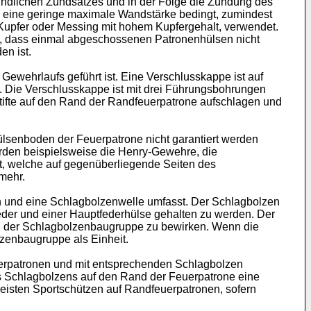
indlichen Zündsatzes und in der Folge die Zündung des
s eine geringe maximale Wandstärke bedingt, zumindest
e Kupfer oder Messing mit hohem Kupfergehalt, verwendet.
st, dass einmal abgeschossenen Patronenhülsen nicht
en ist.
ewehrlaufs geführt ist. Eine Verschlusskappe ist auf
 Die Verschlusskappe ist mit drei Führungsbohrungen
Stifte auf den Rand der Randfeuerpatrone aufschlagen und
lsenboden der Feuerpatrone nicht garantiert werden
urden beispielsweise die Henry-Gewehre, die
t, welche auf gegenüberliegende Seiten des
mehr.
 und eine Schlagbolzenwelle umfasst. Der Schlagbolzen
eder und einer Hauptfederhülse gehalten zu werden. Der
g der Schlagbolzenbaugruppe zu bewirken. Wenn die
lzenbaugruppe als Einheit.
erpatronen und mit entsprechenden Schlagbolzen
s Schlagbolzens auf den Rand der Feuerpatrone eine
meisten Sportschützen auf Randfeuerpatronen, sofern