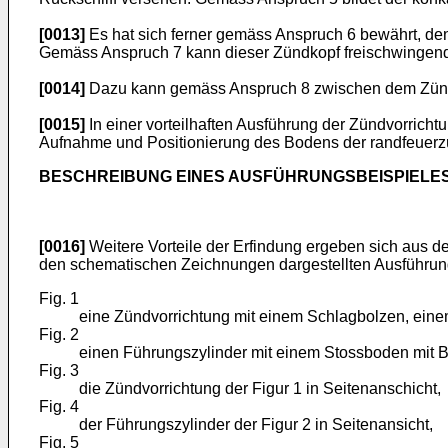
[0013]
Es hat sich ferner gemäss Anspruch 6 bewährt, de
Gemäss Anspruch 7 kann dieser Zündkopf freischwingend
[0014]
Dazu kann gemäss Anspruch 8 zwischen dem Zündk
[0015]
In einer vorteilhaften Ausführung der Zündvorrich
Aufnahme und Positionierung des Bodens der randfeuerz
BESCHREIBUNG EINES AUSFÜHRUNGSBEISPIELE
[0016]
Weitere Vorteile der Erfindung ergeben sich aus 
den schematischen Zeichnungen dargestellten Ausführungsb
Fig. 1
eine Zündvorrichtung mit einem Schlagbolzen, einem
Fig. 2
einen Führungszylinder mit einem Stossboden mit B
Fig. 3
die Zündvorrichtung der Figur 1 in Seitenanschicht,
Fig. 4
der Führungszylinder der Figur 2 in Seitenansicht,
Fig. 5