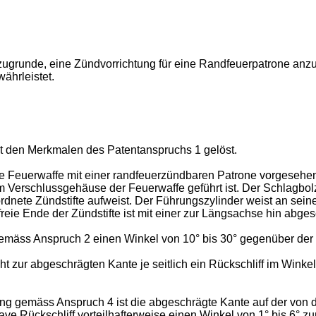
 zugrunde, eine Zündvorrichtung für eine Randfeuerpatrone anz
ährleistet.
t den Merkmalen des Patentanspruchs 1 gelöst.
ne Feuerwaffe mit einer randfeuerzündbaren Patrone vorgesehe
m Verschlussgehäuse der Feuerwaffe geführt ist. Der Schlagbo
nete Zündstifte aufweist. Der Führungszylinder weist an sein
freie Ende der Zündstifte ist mit einer zur Längsachse hin abg
 gemäss Anspruch 2 einen Winkel von 10° bis 30° gegenüber der
t zur abgeschrägten Kante je seitlich ein Rückschliff im Winke
tung gemäss Anspruch 4 ist die abgeschrägte Kante auf der vo
ve Rückschliff vorteilhafterweise einen Winkel von 1° bis 6° z