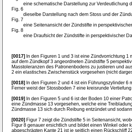
eine schematische Darstellung zur Verdeutlichung 
Fig. 6
dieselbe Darstellung nach dem Stoss und der Zünd
Fig. 7
eine Seitenansicht der Zündstifte in perspektivische
Fig. 8
eine Draufsicht der Zündstifte in perspektivischer Da
[0017]
In den Figuren 1 und 3 ist eine Zündvorrichtung 
auf dem Zündkopf 3 angeordneten Zündstifte 5 perspektivi
Masstoleranzen des Patronenbodens zu justieren und aus
2 ein elastisches Zwischenstück vorgesehen (nicht dargest
[0018]
In den Figuren 2 und 4 ist ein Führungszylinder 6 
Ferner weist der Stossboden 7 eine kreisrunde Vertiefun
[0019]
In den Figuren 5 und 6 ist der Boden 10 einer Patrone
eine Zündmasse 13 vorgesehen, welche eine Treibladung 
Zündmasse 13 sich durch Reibung entzündet und sodann 
[0020]
Figur 7 zeigt die Zündstifte 5 in Seitenansicht, wo
Figur 8 genauer ersichtlich und bildet einen Winkel oder
abgeschrägten Kante 21 ist je seitlich einen Rückschliff 