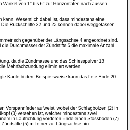
 Winkel von 1° bis 6° zur Horizontalen nach aussen
n kann. Wesentlich dabei ist, dass mindestens eine
. Die Rückschliffe 22 und 23 können dabei weggelassen
ymmetrisch gegenüber der Längsachse 4 angeordnet sind.
nd die Durchmesser der Zündstifte 5 die maximale Anzahl
stung, da die Zündmasse und das Schiesspulver 13
h die Mehrfachzündung eliminiert werden.
te Kante bilden. Beispielsweise kann das freie Ende 20
en Vorspannfeder aufweist, wobei der Schlagbolzen (2) in
kopf (3) versehen ist, welcher mindestens zwei
einem in Laufrichtung vorderen Ende einen Stossboden (7)
 Zündstifte (5) mit einer zur Längsachse hin