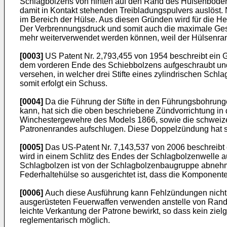
Schlagbolzens von hinten auf den Rand des Hülsenbodens
damit in Kontakt stehenden Treibladungspulvers auslöst.
im Bereich der Hülse. Aus diesen Gründen wird für die He
Der Verbrennungsdruck und somit auch die maximale Gesc
mehr weiterverwendet werden können, weil der Hülsenran
[0003]
US Patent Nr. 2,793,455
von 1954 beschreibt ein G
dem vorderen Ende des Schiebbolzens aufgeschraubt und
versehen, in welcher drei Stifte eines zylindrischen Sch
somit erfolgt ein Schuss.
[0004]
Da die Führung der Stifte in den Führungsbohrung
kann, hat sich die oben beschriebene Zündvorrichtung i
Winchestergewehre des Models 1866, sowie die schweize
Patronenrandes aufschlugen. Diese Doppelzündung hat si
[0005]
Das
US-Patent Nr. 7,143,537
von 2006 beschreibt 
wird in einem Schlitz des Endes der Schlagbolzenwelle a
Schlagbolzen ist von der Schlagbolzenbaugruppe abnehm
Federhaltehülse so ausgerichtet ist, dass die Komponente
[0006]
Auch diese Ausführung kann Fehlzündungen nicht 
ausgerüsteten Feuerwaffen verwenden anstelle von Randf
leichte Verkantung der Patrone bewirkt, so dass kein zie
reglementarisch möglich.