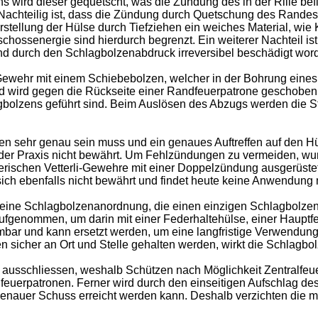
 wird dieser gequetscht, was die Zündung des in der Rille bef
 Nachteilig ist, dass die Zündung durch Quetschung des Rande
rstellung der Hülse durch Tiefziehen ein weiches Material, wi
hossenergie sind hierdurch begrenzt. Ein weiterer Nachteil i
d durch den Schlagbolzenabdruck irreversibel beschädigt word
ewehr mit einem Schiebebolzen, welcher in der Bohrung eines G
 wird gegen die Rückseite einer Randfeuerpatrone geschoben.
lagbolzens geführt sind. Beim Auslösen des Abzugs werden die 
en sehr genau sein muss und ein genaues Auftreffen auf den Hü
n der Praxis nicht bewährt. Um Fehlzündungen zu vermeiden, w
rischen Vetterli-Gewehre mit einer Doppelzündung ausgerüste
ch ebenfalls nicht bewährt und findet heute keine Anwendung 
eine Schlagbolzenanordnung, die einen einzigen Schlagbolzen
ufgenommen, um darin mit einer Federhaltehülse, einer Hauptf
bar und kann ersetzt werden, um eine langfristige Verwendun
n sicher an Ort und Stelle gehalten werden, wirkt die Schlagbo
ausschliessen, weshalb Schützen nach Möglichkeit Zentralfeu
euerpatronen. Ferner wird durch den einseitigen Aufschlag de
lgenauer Schuss erreicht werden kann. Deshalb verzichten die 