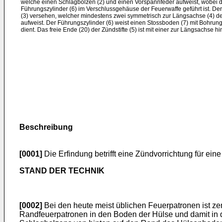
welche einen Schlagbolzen (2) und einen Vorspannfeder aufweist, wobei d
Führungszylinder (6) im Verschlussgehäuse der Feuerwaffe geführt ist. Der
(3) versehen, welcher mindestens zwei symmetrisch zur Längsachse (4) de
aufweist. Der Führungszylinder (6) weist einen Stossboden (7) mit Bohrunge
dient. Das freie Ende (20) der Zündstifte (5) ist mit einer zur Längsachse 
Beschreibung
[0001]
Die Erfindung betrifft eine Zündvorrichtung für e
STAND DER TECHNIK
[0002]
Bei den heute meist üblichen Feuerpatronen ist ze
Randfeuerpatronen in den Boden der Hülse und damit in