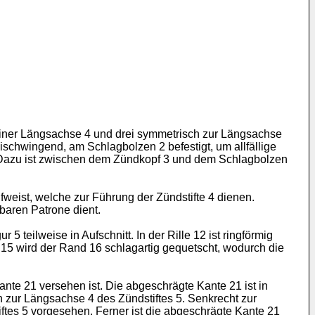
einer Längsachse 4 und drei symmetrisch zur Längsachse
ischwingend, am Schlagbolzen 2 befestigt, um allfällige
. Dazu ist zwischen dem Zündkopf 3 und dem Schlagbolzen
fweist, welche zur Führung der Zündstifte 4 dienen.
baren Patrone dient.
5 teilweise in Aufschnitt. In der Rille 12 ist ringförmig
15 wird der Rand 16 schlagartig gequetscht, wodurch die
ante 21 versehen ist. Die abgeschrägte Kante 21 ist in
n zur Längsachse 4 des Zündstiftes 5. Senkrecht zur
iftes 5 vorgesehen. Ferner ist die abgeschrägte Kante 21