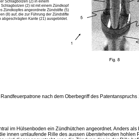
er Schlagbolzen (2) in einem
 Schlagbolzen (2) ist mit einem Zündkopf
s Zündkopfes angeordnete Zündstifte (5)
n (8) auf, die zur Führung der Zündstifte
hin abgeschrägten Kante (21) ausgebildet.
ine Randfeuerpatrone nach dem Oberbegriff des Patentanspruchs 
ntral im Hülsenboden ein Zündhütchen angeordnet. Anders als b
 die innen umlaufende Rille des aussen überstehenden hohlen