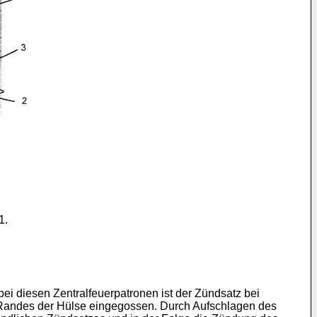
1.
ei diesen Zentralfeuerpatronen ist der Zündsatz bei
 Randes der Hülse eingegossen. Durch Aufschlagen des