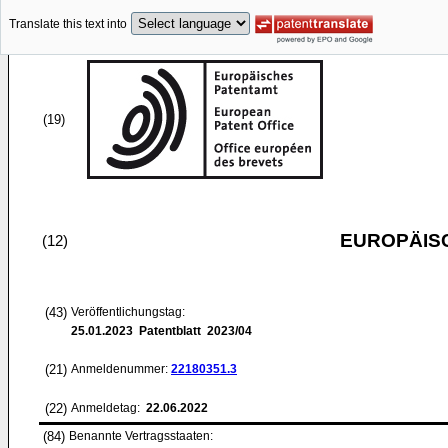
Translate this text into
(19)
EUROPÄIS
(12)
(43)
Veröffentlichungstag:
25.01.2023
Patentblatt 2023/04
(21)
Anmeldenummer:
22180351.3
(22)
Anmeldetag:
22.06.2022
(84)
Benannte Vertragsstaaten: