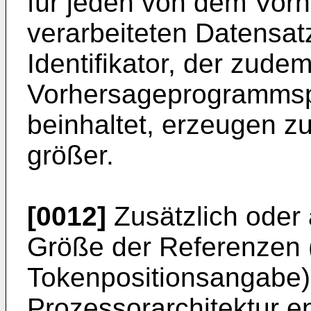
für jeden von dem Vo
verarbeiteten Datensat
Identifikator, der zude
Vorhersageprogrammsp
beinhaltet, erzeugen z
größer.
[0012]
Zusätzlich oder 
Größe der Referenzen (
Tokenpositionsangabe) 
Prozessorarchitektur en