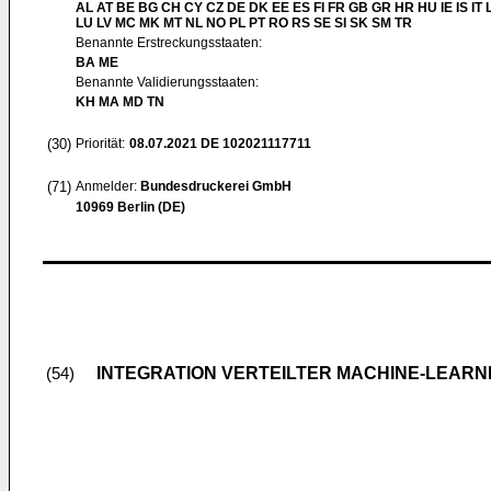
AL AT BE BG CH CY CZ DE DK EE ES FI FR GB GR HR HU IE IS IT L
LU LV MC MK MT NL NO PL PT RO RS SE SI SK SM TR
Benannte Erstreckungsstaaten:
BA ME
Benannte Validierungsstaaten:
KH MA MD TN
(30)
Priorität:
08.07.2021
DE 102021117711
(71)
Anmelder:
Bundesdruckerei GmbH
10969 Berlin (DE)
INTEGRATION VERTEILTER MACHINE-LEARN
(54)