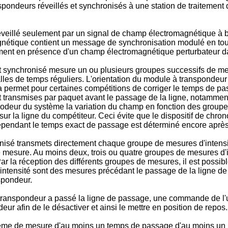
nspondeurs réveillés et synchronisés à une station de traiteme
eillé seulement par un signal de champ électromagnétique à b
gnétique contient un message de synchronisation modulé en to
lement en présence d'un champ électromagnétique perturbateur d
 synchronisé mesure un ou plusieurs groupes successifs de me
es de temps réguliers. L'orientation du module à transpondeur su
permet pour certaines compétitions de corriger le temps de pas
transmises par paquet avant le passage de la ligne, notamment d
écodeur du système la variation du champ en fonction des group
r la ligne du compétiteur. Ceci évite que le dispositif de chro
Cependant le temps exact de passage est déterminé encore après
nisé transmets directement chaque groupe de mesures d'intensi
 mesure. Au moins deux, trois ou quatre groupes de mesures d'in
r la réception des différents groupes de mesures, il est possibl
ntensité sont des mesures précédant le passage de la ligne de
spondeur.
ranspondeur a passé la ligne de passage, une commande de l'
r afin de le désactiver et ainsi le mettre en position de repos.
ystème de mesure d'au moins un temps de passage d'au moins un