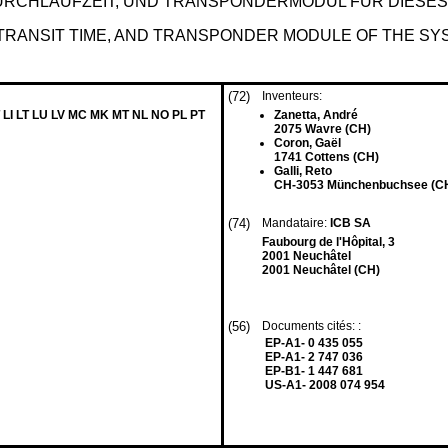
URCHLAUFZEIT, UND TRANSPONDERMODUL FÜR DIESE
TRANSIT TIME, AND TRANSPONDER MODULE OF THE SY
(72)
Inventeurs:
 LI LT LU LV MC MK MT NL NO PL PT
Zanetta, André
2075 Wavre (CH)
Coron, Gaël
1741 Cottens (CH)
Galli, Reto
CH-3053 Münchenbuchsee (C
(74)
Mandataire:
ICB SA
Faubourg de l'Hôpital, 3
2001 Neuchâtel
2001 Neuchâtel (CH)
(56)
Documents cités: :
EP-A1- 0 435 055
EP-A1- 2 747 036
EP-B1- 1 447 681
US-A1- 2008 074 954