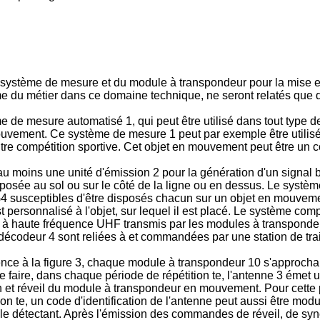
du système de mesure et du module à transpondeur pour la mise
e du métier dans ce domaine technique, ne seront relatés que d
de mesure automatisé 1, qui peut être utilisé dans tout type d
vement. Ce système de mesure 1 peut par exemple être utilisé 
e compétition sportive. Cet objet en mouvement peut être un co
moins une unité d'émission 2 pour la génération d'un signal b
posée au sol ou sur le côté de la ligne ou en dessus. Le syst
susceptibles d'être disposés chacun sur un objet en mouvement
personnalisé à l'objet, sur lequel il est placé. Le système com
x à haute fréquence UHF transmis par les modules à transponde
 à décodeur 4 sont reliées à et commandées par une station de t
nce à la figure 3, chaque module à transpondeur 10 s'approchan
 faire, dans chaque période de répétition te, l'antenne 3 éme
et réveil du module à transpondeur en mouvement. Pour cette
 te, un code d'identification de l'antenne peut aussi être modul
 détectant. Après l'émission des commandes de réveil, de synch