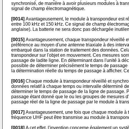
synchronisé, de manière à avoir plusieurs modules à tra
signal de champ électromagnétique.
[0014]
Avantageusement, le module à transpondeur est rév
entre 100 kHz et 150 kHz. Ce signal de champ électroma
anglaise). La batterie ne sera donc pas déchargée inuti
[0015]
Avantageusement, chaque transpondeur réveillé et
préférence au moyen d'une antenne triaxiale à des intervall
embarqué dans la station de traitement des données. Cela 
transpondeur sur l'objet en mouvement. Ces mesures sont 
passage de ladite ligne. En déterminant dans l'unité à d
possible de déterminer précisément le temps de passage su
la détermination réelle du temps de passage à afficher. 
[0016]
Chaque module à transpondeur réveillé et synchro
données relatif à chaque temps ou intervalle déterminé de
déterminer le temps de passage de la ligne de passage. Pa
passage étant donné que le ou les groupes de mesures d'i
passage réel de la ligne de passage par le module à tran
[0017]
Avantageusement, une fois que chaque module à t
fréquence UHF peut être transmise au module à transpondeu
[0018]
A cet effet, l'invention concerne également un s