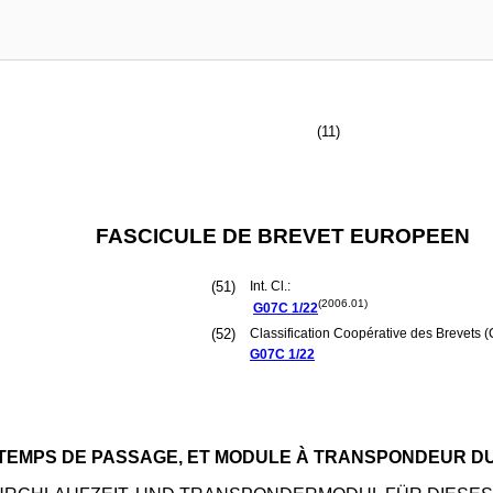
(11)
FASCICULE DE BREVET EUROPEEN
(51)
Int. Cl.:
(2006.01)
G07C
1/22
(52)
Classification Coopérative des Brevets (
G07C
1/22
 TEMPS DE PASSAGE, ET MODULE À TRANSPONDEUR D