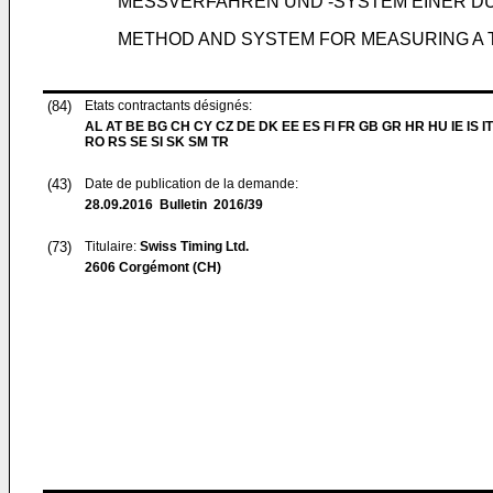
MESSVERFAHREN UND -SYSTEM EINER D
METHOD AND SYSTEM FOR MEASURING A 
(84)
Etats contractants désignés:
AL AT BE BG CH CY CZ DE DK EE ES FI FR GB GR HR HU IE IS IT
RO RS SE SI SK SM TR
(43)
Date de publication de la demande:
28.09.2016
Bulletin 2016/39
(73)
Titulaire:
Swiss Timing Ltd.
2606 Corgémont (CH)