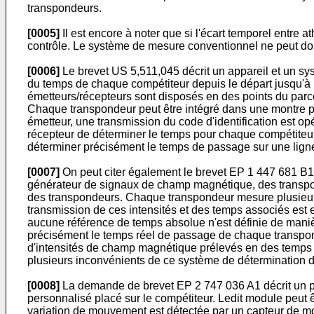
transpondeurs.
[0005]
Il est encore à noter que si l'écart temporel entre a
contrôle. Le système de mesure conventionnel ne peut don
[0006]
Le brevet
US 5,511,045
décrit un appareil et un s
du temps de chaque compétiteur depuis le départ jusqu'à 
émetteurs/récepteurs sont disposés en des points du parc
Chaque transpondeur peut être intégré dans une montre p
émetteur, une transmission du code d'identification est o
récepteur de déterminer le temps pour chaque compétiteur 
déterminer précisément le temps de passage sur une ligne
[0007]
On peut citer également le brevet
EP 1 447 681 B1
générateur de signaux de champ magnétique, des transpon
des transpondeurs. Chaque transpondeur mesure plusieur
transmission de ces intensités et des temps associés es
aucune référence de temps absolue n'est définie de maniè
précisément le temps réel de passage de chaque transpon
d'intensités de champ magnétique prélevés en des temps a
plusieurs inconvénients de ce système de détermination 
[0008]
La demande de brevet
EP 2 747 036 A1
décrit un 
personnalisé placé sur le compétiteur. Ledit module peut ê
variation de mouvement est détectée par un capteur de 