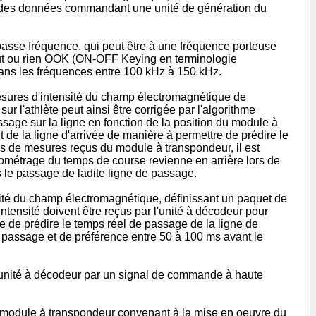
nt des données commandant une unité de génération du
asse fréquence, qui peut être à une fréquence porteuse
ut ou rien OOK (ON-OFF Keying en terminologie
ans les fréquences entre 100 kHz à 150 kHz.
sures d'intensité du champ électromagnétique de
r l'athlète peut ainsi être corrigée par l'algorithme
sage sur la ligne en fonction de la position du module à
e la ligne d'arrivée de manière à permettre de prédire le
es de mesures reçus du module à transpondeur, il est
nométrage du temps de course revienne en arrière lors de
 le passage de ladite ligne de passage.
té du champ électromagnétique, définissant un paquet de
tensité doivent être reçus par l'unité à décodeur pour
e de prédire le temps réel de passage de la ligne de
 passage et de préférence entre 50 à 100 ms avant le
unité à décodeur par un signal de commande à haute
 module à transpondeur convenant à la mise en oeuvre du