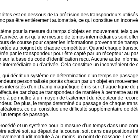
thlètes est en dessous de la précision des transpondeurs utilisés,
c pas être entièrement automatisé, ce qui constitue un inconvé
ystème pour la mesure du temps d'objets en mouvement, tels que 
l'arrivée, ainsi qu'une mesure de temps intermédiaires sont eff
ours de course pour capter les informations provenant de trans
ortée au poignet de chaque compétiteur. Quand chaque transpon
pérée par le transpondeur pour être capté par un récepteur au p
sur la base du code d'identification reçu. Aucune autre inform
 intermédiaire ou d'arrivée. Cela constitue un inconvénient de
, qui décrit un système de détermination d'un temps de passa
deurs personnalisés portés chacun par un objet en mouvement, 
s intensités d'un champ magnétique émis sur chaque ligne de
t effectuée par chaque transpondeur de manière à permettre au
re à permettre à un moyen de traitement du récepteur de recons
deur. De plus, le temps déterminé du passage de chaque transp
léatoires, ce qui constitue une difficulté supplémentaire de d
d'un temps de passage.
procédé et un système pour la mesure d'un temps dans une com
tre activé soit au départ de la course, soit dans des positions i
mouvement dudit module à au moins un point de passage. Les 