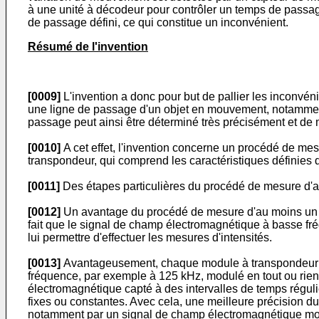
à une unité à décodeur pour contrôler un temps de passage
de passage défini, ce qui constitue un inconvénient.
Résumé de l'invention
[0009]
L'invention a donc pour but de pallier les inconv
une ligne de passage d'un objet en mouvement, notamment
passage peut ainsi être déterminé très précisément et de
[0010]
A cet effet, l'invention concerne un procédé de m
transpondeur, qui comprend les caractéristiques définies 
[0011]
Des étapes particulières du procédé de mesure d'a
[0012]
Un avantage du procédé de mesure d'au moins un t
fait que le signal de champ électromagnétique à basse f
lui permettre d'effectuer les mesures d'intensités.
[0013]
Avantageusement, chaque module à transpondeur s'
fréquence, par exemple à 125 kHz, modulé en tout ou rie
électromagnétique capté à des intervalles de temps régul
fixes ou constantes. Avec cela, une meilleure précision 
notamment par un signal de champ électromagnétique modu