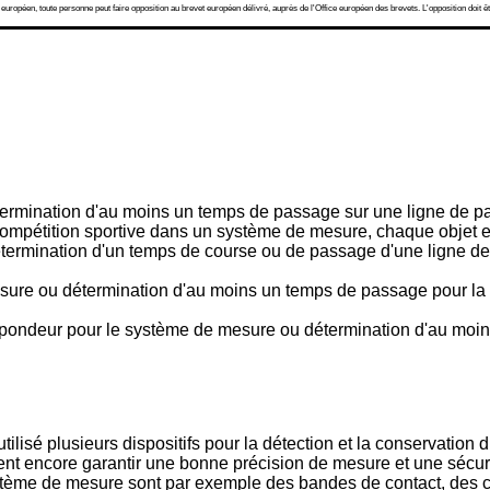
 européen, toute personne peut faire opposition au brevet européen délivré, auprès de l'Office européen des brevets. L'opposition doit êt
ermination d'au moins un temps de passage sur une ligne de 
ompétition sportive dans un système de mesure, chaque objet e
détermination d'un temps de course ou de passage d'une ligne d
ure ou détermination d'au moins un temps de passage pour la
pondeur pour le système de mesure ou détermination d'au moi
utilisé plusieurs dispositifs pour la détection et la conservatio
ent encore garantir une bonne précision de mesure et une sécur
système de mesure sont par exemple des bandes de contact, des c