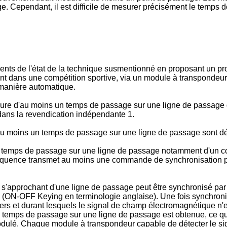
. Cependant, il est difficile de mesurer précisément le temps 
énients de l'état de la technique susmentionné en proposant un
 dans une compétition sportive, via un module à transpondeur
 manière automatique.
esure d'au moins un temps de passage sur une ligne de passag
dans la revendication indépendante 1.
u moins un temps de passage sur une ligne de passage sont dé
emps de passage sur une ligne de passage notamment d'un com
réquence transmet au moins une commande de synchronisation pou
approchant d'une ligne de passage peut être synchronisé par
n (ON-OFF Keying en terminologie anglaise). Une fois synchroni
iers et durant lesquels le signal de champ électromagnétique n
du temps de passage sur une ligne de passage est obtenue, ce 
lé. Chaque module à transpondeur capable de détecter le sign