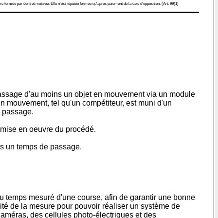
re formée par écrit et motivée. Elle n'est réputée formée qu'après paiement de la taxe d'opposition. (Art. 99(1)
passage d'au moins un objet en mouvement via un module
n mouvement, tel qu'un compétiteur, est muni d'un
e passage.
 mise en oeuvre du procédé.
ns un temps de passage.
n du temps mesuré d'une course, afin de garantir une bonne
ité de la mesure pour pouvoir réaliser un système de
améras, des cellules photo-électriques et des