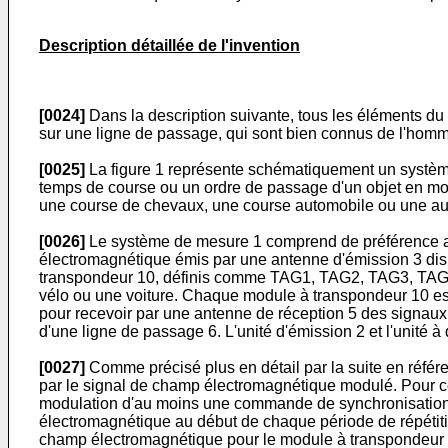
Description détaillée de l'invention
[0024]
Dans la description suivante, tous les éléments 
sur une ligne de passage, qui sont bien connus de l'homm
[0025]
La figure 1 représente schématiquement un système 
temps de course ou un ordre de passage d'un objet en mou
une course de chevaux, une course automobile ou une autr
[0026]
Le système de mesure 1 comprend de préférence au 
électromagnétique émis par une antenne d'émission 3 dis
transpondeur 10, définis comme TAG1, TAG2, TAG3, TAG4 
vélo ou une voiture. Chaque module à transpondeur 10 est 
pour recevoir par une antenne de réception 5 des signau
d'une ligne de passage 6. L'unité d'émission 2 et l'unité
[0027]
Comme précisé plus en détail par la suite en référe
par le signal de champ électromagnétique modulé. Pour ce
modulation d'au moins une commande de synchronisation 
électromagnétique au début de chaque période de répétition
champ électromagnétique pour le module à transpondeur le