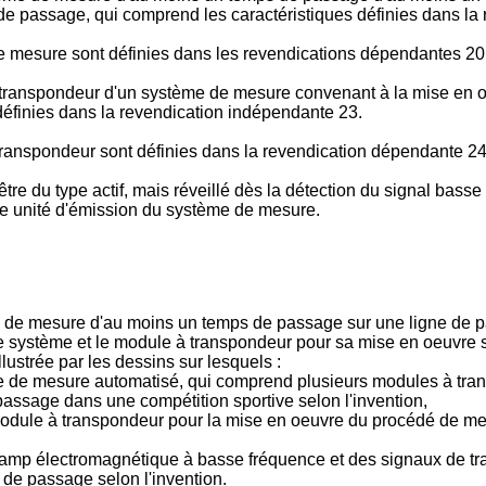
e passage, qui comprend les caractéristiques définies dans la
e mesure sont définies dans les revendications dépendantes 20
 à transpondeur d'un système de mesure convenant à la mise en
définies dans la revendication indépendante 23.
transpondeur sont définies dans la revendication dépendante 24
e du type actif, mais réveillé dès la détection du signal bas
e unité d'émission du système de mesure.
dé de mesure d'au moins un temps de passage sur une ligne de
système et le module à transpondeur pour sa mise en oeuvre sel
lustrée par les dessins sur lesquels :
e de mesure automatisé, qui comprend plusieurs modules à tra
assage dans une compétition sportive selon l'invention,
 module à transpondeur pour la mise en oeuvre du procédé de m
champ électromagnétique à basse fréquence et des signaux de t
de passage selon l'invention.