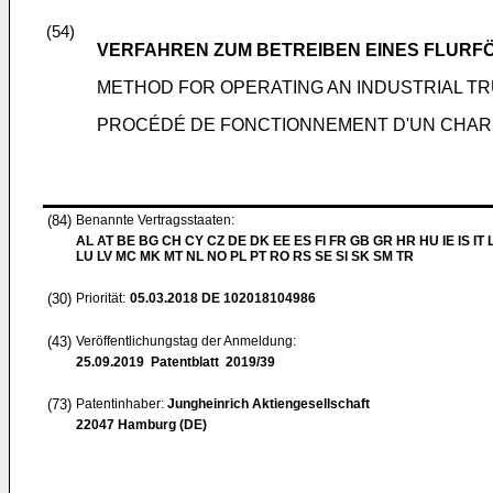
(54)
VERFAHREN ZUM BETREIBEN EINES FLUR
METHOD FOR OPERATING AN INDUSTRIAL T
PROCÉDÉ DE FONCTIONNEMENT D'UN CHAR
(84)
Benannte Vertragsstaaten:
AL AT BE BG CH CY CZ DE DK EE ES FI FR GB GR HR HU IE IS IT L
LU LV MC MK MT NL NO PL PT RO RS SE SI SK SM TR
(30)
Priorität:
05.03.2018
DE 102018104986
(43)
Veröffentlichungstag der Anmeldung:
25.09.2019
Patentblatt 2019/39
(73)
Patentinhaber:
Jungheinrich Aktiengesellschaft
22047 Hamburg (DE)