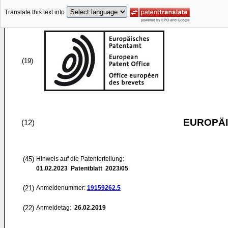
Translate this text into
(19)
EUROPÄI
(12)
(45)
Hinweis auf die Patenterteilung:
01.02.2023
Patentblatt 2023/05
(21)
Anmeldenummer:
19159262.5
(22)
Anmeldetag:
26.02.2019