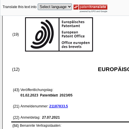
Translate this text into
(19)
EUROPÄIS
(12)
(43)
Veröffentlichungstag:
01.02.2023
Patentblatt 2023/05
(21)
Anmeldenummer:
21187833.5
(22)
Anmeldetag:
27.07.2021
(84)
Benannte Vertragsstaaten: