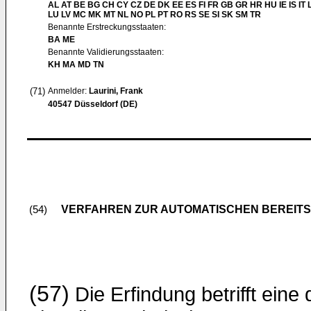
AL AT BE BG CH CY CZ DE DK EE ES FI FR GB GR HR HU IE IS IT L
LU LV MC MK MT NL NO PL PT RO RS SE SI SK SM TR
Benannte Erstreckungsstaaten:
BA ME
Benannte Validierungsstaaten:
KH MA MD TN
(71)
Anmelder:
Laurini, Frank
40547 Düsseldorf (DE)
VERFAHREN ZUR AUTOMATISCHEN BEREITS
(54)
(57)
Die Erfindung betrifft eine 