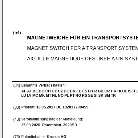
(54)
MAGNETWEICHE FÜR EIN TRANSPORTSYST
MAGNET SWITCH FOR A TRANSPORT SYSTE
AIGUILLE MAGNÉTIQUE DESTINÉE À UN SY
(84)
Benannte Vertragsstaaten:
AL AT BE BG CH CY CZ DE DK EE ES FI FR GB GR HR HU IE IS IT L
LU LV MC MK MT NL NO PL PT RO RS SE SI SK SM TR
(30)
Priorität:
18.05.2017
DE 102017208455
(43)
Veröffentlichungstag der Anmeldung:
25.03.2020
Patentblatt 2020/13
(73)
Patentinhaber:
Krones AG