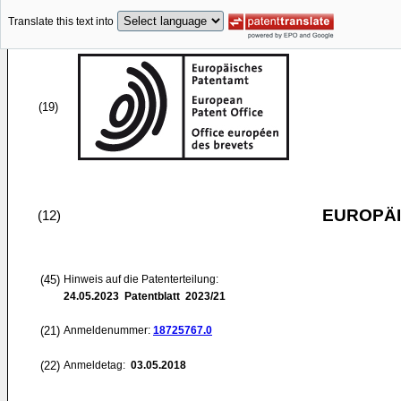
Translate this text into
(19)
EUROPÄI
(12)
(45)
Hinweis auf die Patenterteilung:
24.05.2023
Patentblatt 2023/21
(21)
Anmeldenummer:
18725767.0
(22)
Anmeldetag:
03.05.2018