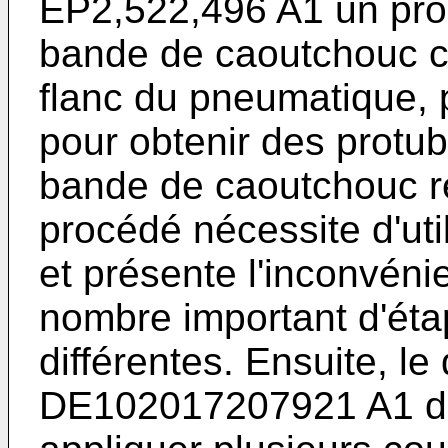
EP2,522,496 A1
un pro
bande de caoutchouc co
flanc du pneumatique, 
pour obtenir des protu
bande de caoutchouc re
procédé nécessite d'uti
et présente l'inconvén
nombre important d'éta
différentes. Ensuite, l
DE102017207921 A1
d