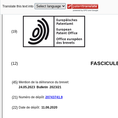
Translate this text into
(19)
FASCICUL
(12)
(45)
Mention de la délivrance du brevet:
24.05.2023
Bulletin 2023/21
(21)
Numéro de dépôt:
20743741.9
(22)
Date de dépôt:
11.06.2020