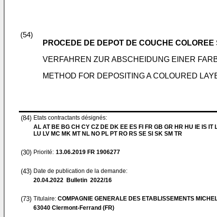
(54)
PROCEDE DE DEPOT DE COUCHE COLOREE 
VERFAHREN ZUR ABSCHEIDUNG EINER FARB
METHOD FOR DEPOSITING A COLOURED LAYE
(84)
Etats contractants désignés:
AL AT BE BG CH CY CZ DE DK EE ES FI FR GB GR HR HU IE IS IT L
LU LV MC MK MT NL NO PL PT RO RS SE SI SK SM TR
(30)
Priorité:
13.06.2019
FR 1906277
(43)
Date de publication de la demande:
20.04.2022
Bulletin 2022/16
(73)
Titulaire:
COMPAGNIE GENERALE DES ETABLISSEMENTS MICHEL
63040 Clermont-Ferrand (FR)