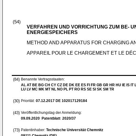
(54)
VERFAHREN UND VORRICHTUNG ZUM BE- U
ENERGIESPEICHERS
METHOD AND APPARATUS FOR CHARGING A
APPAREIL POUR LE CHARGEMENT ET LE D
(84)
Benannte Vertragsstaaten:
AL AT BE BG CH CY CZ DE DK EE ES FI FR GB GR HR HU IE IS IT L
LU LV MC MK MT NL NO PL PT RO RS SE SI SK SM TR
(30)
Priorität:
07.12.2017
DE 102017129184
(43)
Veröffentlichungstag der Anmeldung:
09.09.2020
Patentblatt 2020/37
(73)
Patentinhaber:
Technische Universität Chemnitz
09111 Chemnitz (DE)