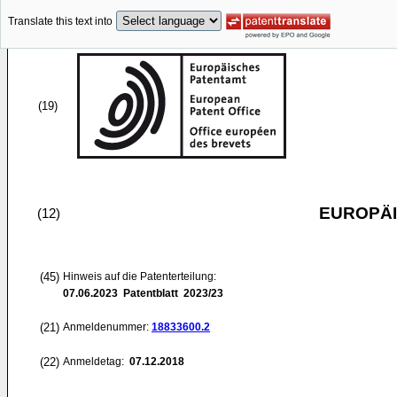
Translate this text into
(19)
EUROPÄI
(12)
(45)
Hinweis auf die Patenterteilung:
07.06.2023
Patentblatt 2023/23
(21)
Anmeldenummer:
18833600.2
(22)
Anmeldetag:
07.12.2018