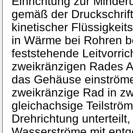
Einrichtung zur Minde
gemäß der Druckschri
kinetischer Flüssigkei
in Wärme bei Rohren b
feststehende Leitvorric
zweikränzigen Rades A
das Gehäuse einström
zweikränzige Rad in zw
gleichachsige Teilströ
Drehrichtung unterteilt
Wasserströme mit entg