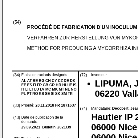
(54)
PROCÉDÉ DE FABRICATION D'UN INOCULUM
VERFAHREN ZUR HERSTELLUNG VON MYKOR
METHOD FOR PRODUCING A MYCORRHIZA IN
(84)
Etats contractants désignés:
(72)
Inventeur:
AL AT BE BG CH CY CZ DE DK
LIPUMA, J
EE ES FI FR GB GR HR HU IE IS
IT LI LT LU LV MC MK MT NL NO
06220 Vall
PL PT RO RS SE SI SK SM TR
(30)
Priorité:
20.11.2018
FR 1871637
(74)
Mandataire:
Decobert, Jea
Hautier IP 
(43)
Date de publication de la
demande:
06000 Nice
29.09.2021
Bulletin 2021/39
06000 Nice