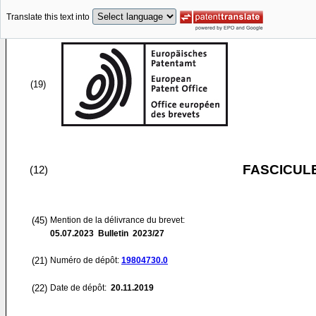
Translate this text into
(19)
FASCICUL
(12)
(45)
Mention de la délivrance du brevet:
05.07.2023
Bulletin 2023/27
(21)
Numéro de dépôt:
19804730.0
(22)
Date de dépôt:
20.11.2019