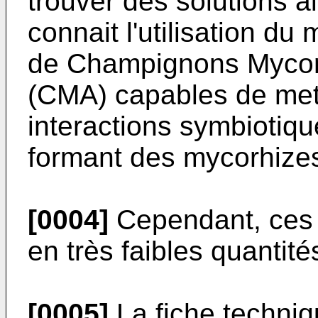
trouver des solutions al
connait l'utilisation du
de Champignons Mycorh
(CMA) capables de met
interactions symbiotiqu
formant des mycorhize
[0004]
Cependant, ces 
en très faibles quantité
[0005]
La fiche techniq