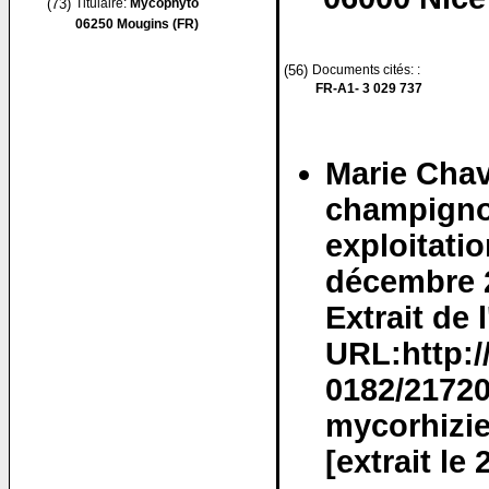
(73)
Titulaire:
Mycophyto
06250 Mougins (FR)
(56)
Documents cités: :
FR-A1- 3 029 737
Marie Chav
champigno
exploitation
décembre 2
Extrait de l
URL:http:/
0182/2172
mycorhizie
[extrait le