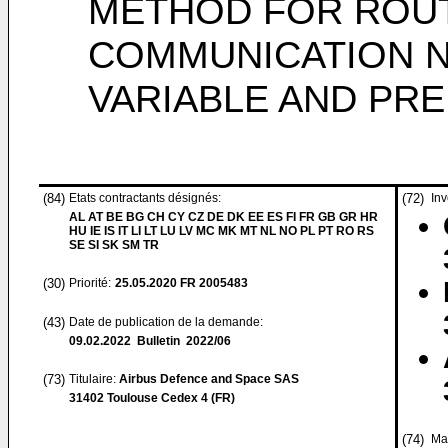
METHOD FOR ROUT
COMMUNICATION N
VARIABLE AND PR
(84)
Etats contractants désignés:
(72)
Inv
AL AT BE BG CH CY CZ DE DK EE ES FI FR GB GR HR
HU IE IS IT LI LT LU LV MC MK MT NL NO PL PT RO RS
SE SI SK SM TR
(30)
Priorité:
25.05.2020
FR 2005483
(43)
Date de publication de la demande:
09.02.2022
Bulletin 2022/06
(73)
Titulaire:
Airbus Defence and Space SAS
31402 Toulouse Cedex 4 (FR)
(74)
Ma