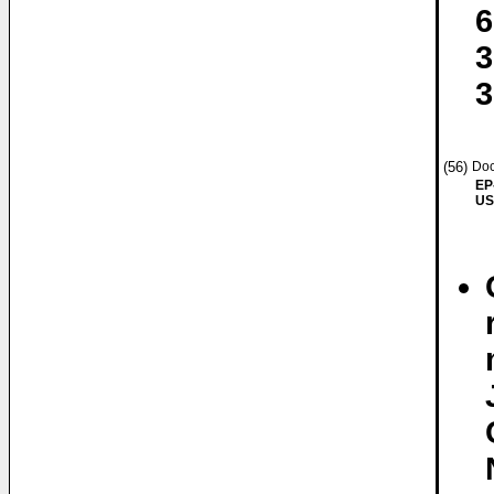
6
3
3
(56)
Doc
EP
US