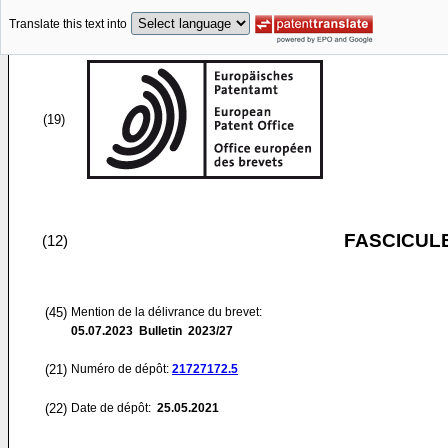
Translate this text into
(19)
FASCICUL
(12)
(45)
Mention de la délivrance du brevet:
05.07.2023
Bulletin 2023/27
(21)
Numéro de dépôt:
21727172.5
(22)
Date de dépôt:
25.05.2021