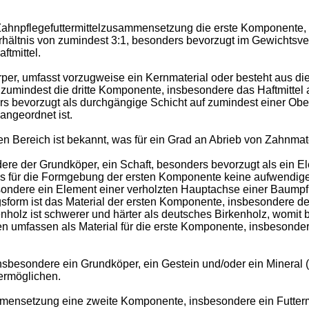
r Zahnpflegefuttermittelzusammensetzung die erste Komponente,
hältnis von zumindest 3:1, besonders bevorzugt im Gewichtsver
tmittel.
er, umfasst vorzugweise ein Kernmaterial oder besteht aus die
zumindest die dritte Komponente, insbesondere das Haftmittel
ers bevorzugt als durchgängige Schicht auf zumindest einer Obe
angeordnet ist.
 Bereich ist bekannt, was für ein Grad an Abrieb von Zahnmateria
ere der Grundköper, ein Schaft, besonders bevorzugt als ein 
 dass für die Formgebung der ersten Komponente keine aufwend
ondere ein Element einer verholzten Hauptachse einer Baumpfl
form ist das Material der ersten Komponente, insbesondere de
kenholz ist schwerer und härter als deutsches Birkenholz, womit
en umfassen als Material für die erste Komponente, insbesonde
nsbesondere ein Grundköper, ein Gestein und/oder ein Mineral (
 ermöglichen.
mmensetzung eine zweite Komponente, insbesondere ein Futtermi