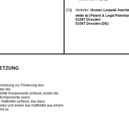
(74)
Vertreter:
Gruner, Leopold Joach
white ip | Patent & Legal Paten
01097 Dresden
01097 Dresden (DE)
ETZUNG
ensetzung zur Förderung des
bei die
dritte Komponente umfasst, wobei die
te Komponente einen
 Haftmittel umfasst, das dazu
inden und wobei das Haftmittel aus einem
t ist.