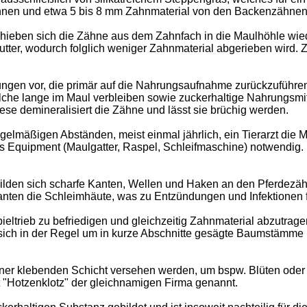
hnen und etwa 5 bis 8 mm Zahnmaterial von den Backenzähnen
ieben sich die Zähne aus dem Zahnfach in die Maulhöhle wiede
utter, wodurch folglich weniger Zahnmaterial abgerieben wird. Z
en vor, die primär auf die Nahrungsaufnahme zurückzuführen si
lche lange im Maul verbleiben sowie zuckerhaltige Nahrungsmit
e demineralisiert die Zähne und lässt sie brüchig werden.
mäßigen Abständen, meist einmal jährlich, ein Tierarzt die M
 Equipment (Maulgatter, Raspel, Schleifmaschine) notwendig.
ilden sich scharfe Kanten, Wellen und Haken an den Pferdezähn
anten die Schleimhäute, was zu Entzündungen und Infektionen 
ieltrieb zu befriedigen und gleichzeitig Zahnmaterial abzutr
es sich in der Regel um in kurze Abschnitte gesägte Baumstämm
iner klebenden Schicht versehen werden, um bspw. Blüten oder 
kt "Hotzenklotz" der gleichnamigen Firma genannt.