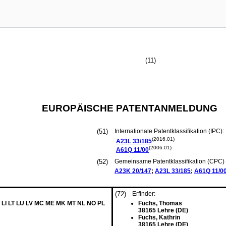
(11)
EUROPÄISCHE PATENTANMELDUNG
(51)
Internationale Patentklassifikation (IPC):
(2016.01)
A23L
33/185
(2006.01)
A61Q
11/00
(52)
Gemeinsame Patentklassifikation (CPC) 
A23K
20/147
;
A23L
33/185
;
A61Q
11/0
(72)
Erfinder:
T LI LT LU LV MC ME MK MT NL NO PL
Fuchs, Thomas
38165 Lehre (DE)
Fuchs, Kathrin
38165 Lehre (DE)