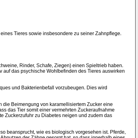
 eines Tieres sowie insbesondere zu seiner Zahnpflege.
chweine, Rinder, Schafe, Ziegen) einen Spieltrieb haben.
v auf das psychische Wohlbefinden des Tieres auswirken
laques und Bakterienbefall vorzubeugen. Dies wird
rch die Beimengung von karamellisiertem Zucker eine
dass das Tier somit einer vermehrten Zuckeraufnahme
höhte Zuckerzufuhr zu Diabetes neigen und zudem das
so beansprucht, wie es biologisch vorgesehen ist. Pferde,
 Abnutzen der Zähne gesorgt hat, so dass innerhalb eines