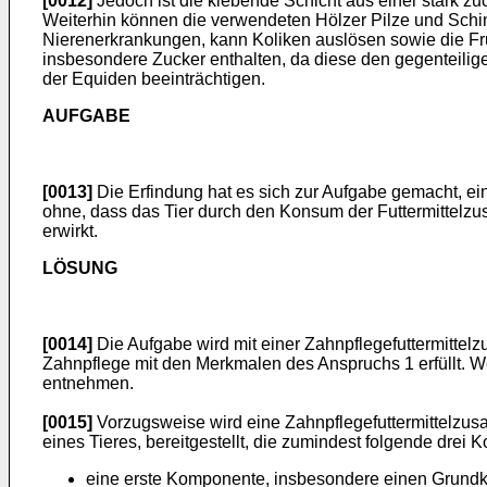
[0012]
Jedoch ist die klebende Schicht aus einer stark zu
Weiterhin können die verwendeten Hölzer Pilze und Schim
Nierenerkrankungen, kann Koliken auslösen sowie die Fruc
insbesondere Zucker enthalten, da diese den gegenteili
der Equiden beeinträchtigen.
AUFGABE
[0013]
Die Erfindung hat es sich zur Aufgabe gemacht, ei
ohne, dass das Tier durch den Konsum der Futtermittel
erwirkt.
LÖSUNG
[0014]
Die Aufgabe wird mit einer Zahnpflegefuttermitte
Zahnpflege mit den Merkmalen des Anspruchs 1 erfüllt. W
entnehmen.
[0015]
Vorzugsweise wird eine Zahnpflegefuttermittelzu
eines Tieres, bereitgestellt, die zumindest folgende drei
eine erste Komponente, insbesondere einen Grundkör