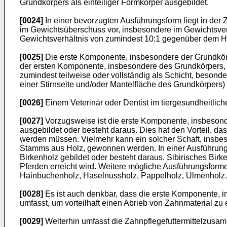
Grundkörpers als einteiliger Formkörper ausgebildet.
[0024]
In einer bevorzugten Ausführungsform liegt in de
im Gewichtsüberschuss vor, insbesondere im Gewichtsver
Gewichtsverhältnis von zumindest 10:1 gegenüber dem Haf
[0025]
Die erste Komponente, insbesondere der Grundkörp
der ersten Komponente, insbesondere des Grundkörpers, 
zumindest teilweise oder vollständig als Schicht, besond
einer Stirnseite und/oder Mantelfläche des Grundkörpers) 
[0026]
Einem Veterinär oder Dentist im tiergesundheitlichen
[0027]
Vorzugsweise ist die erste Komponente, insbesond
ausgebildet oder besteht daraus. Dies hat den Vorteil,
werden müssen. Vielmehr kann ein solcher Schaft, insbes
Stamms aus Holz, gewonnen werden. In einer Ausführungs
Birkenholz gebildet oder besteht daraus. Sibirisches Bir
Pferden erreicht wird. Weitere mögliche Ausführungsform
Hainbuchenholz, Haselnussholz, Pappelholz, Ulmenholz.
[0028]
Es ist auch denkbar, dass die erste Komponente, i
umfasst, um vorteilhaft einen Abrieb von Zahnmaterial zu
[0029]
Weiterhin umfasst die Zahnpflegefuttermittelzusa