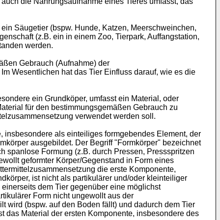
en auch die Nahrungsaufnahme eines Tieres umfasst, das
m ein Säugetier (bspw. Hunde, Katzen, Meerschweinchen,
enschaft (z.B. ein in einem Zoo, Tierpark, Auffangstation,
standen werden.
emäßen Gebrauch (Aufnahme) der
Im Wesentlichen hat das Tier Einfluss darauf, wie es die
ondere ein Grundköper, umfasst ein Material, oder
s Material für den bestimmungsgemäßen Gebrauch zu
ittelzusammensetzung verwendet werden soll.
 insbesondere als einteiliges formgebendes Element, der
mkörper ausgebildet. Der Begriff "Formkörper" bezeichnet
rch spanlose Formung (z.B. durch Pressen, Pressspritzen
 gewollt geformter Körper/Gegenstand in Form eines
futtermittelzusammensetzung die erste Komponente,
rper, ist nicht als partikulärer und/oder kleinteiliger
h einerseits dem Tier gegenüber eine möglichst
tikulärer Form nicht ungewollt aus der
t wird (bspw. auf den Boden fällt) und dadurch dem Tier
st das Material der ersten Komponente, insbesondere des