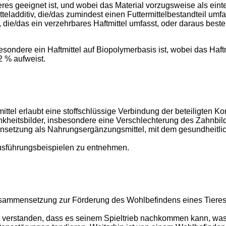
s geeignet ist, und wobei das Material vorzugsweise als eintei
eladditiv, die/das zumindest einen Futtermittelbestandteil umfa
 die/das ein verzehrbares Haftmittel umfasst, oder daraus beste
besondere ein Haftmittel auf Biopolymerbasis ist, wobei das Haft
2 % aufweist.
mittel erlaubt eine stoffschlüssige Verbindung der beteiligt
heitsbilder, insbesondere eine Verschlechterung des Zahnbildes
nsetzung als Nahrungsergänzungsmittel, mit dem gesundheitlic
usführungsbeispielen zu entnehmen.
elzusammensetzung zur Förderung des Wohlbefindens eines Tiere
 verstanden, dass es seinem Spieltrieb nachkommen kann, was s