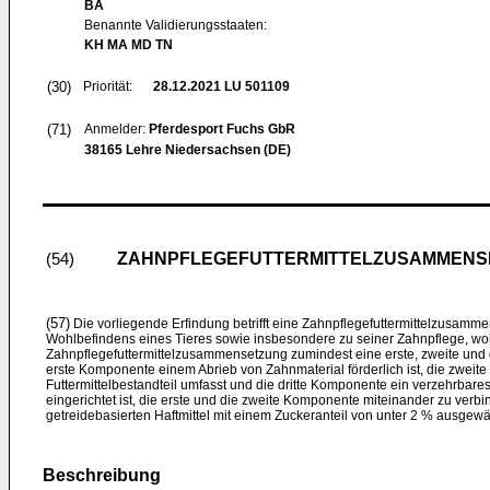
BA
Benannte Validierungsstaaten:
KH MA MD TN
(30)
Priorität:
28.12.2021
LU 501109
(71)
Anmelder:
Pferdesport Fuchs GbR
38165 Lehre Niedersachsen (DE)
ZAHNPFLEGEFUTTERMITTELZUSAMMENS
(54)
(57)
Die vorliegende Erfindung betrifft eine Zahnpflegefuttermittelzusamm
Wohlbefindens eines Tieres sowie insbesondere zu seiner Zahnpflege, wo
Zahnpflegefuttermittelzusammensetzung zumindest eine erste, zweite und 
erste Komponente einem Abrieb von Zahnmaterial förderlich ist, die zwei
Futtermittelbestandteil umfasst und die dritte Komponente ein verzehrbares
eingerichtet ist, die erste und die zweite Komponente miteinander zu verb
getreidebasierten Haftmittel mit einem Zuckeranteil von unter 2 % ausgewähl
Beschreibung