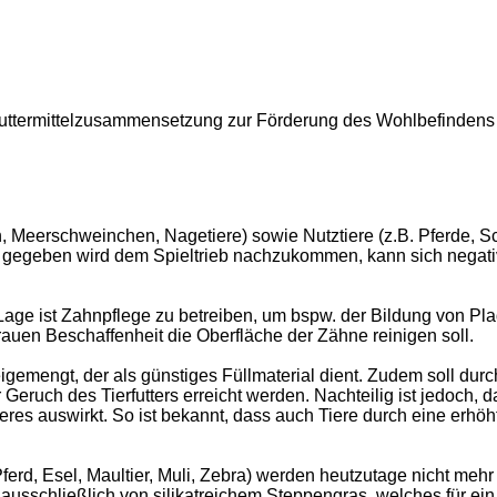
efuttermittelzusammensetzung zur Förderung des Wohlbefindens
, Meerschweinchen, Nagetiere) sowie Nutztiere (z.B. Pferde, S
t gegeben wird dem Spieltrieb nachzukommen, kann sich negati
r Lage ist Zahnpflege zu betreiben, um bspw. der Bildung von P
 rauen Beschaffenheit die Oberfläche der Zähne reinigen soll.
eigemengt, der als günstiges Füllmaterial dient. Zudem soll du
ruch des Tierfutters erreicht werden. Nachteilig ist jedoch, 
Tieres auswirkt. So ist bekannt, dass auch Tiere durch eine er
rd, Esel, Maultier, Muli, Zebra) werden heutzutage nicht mehr 
usschließlich von silikatreichem Steppengras, welches für ein