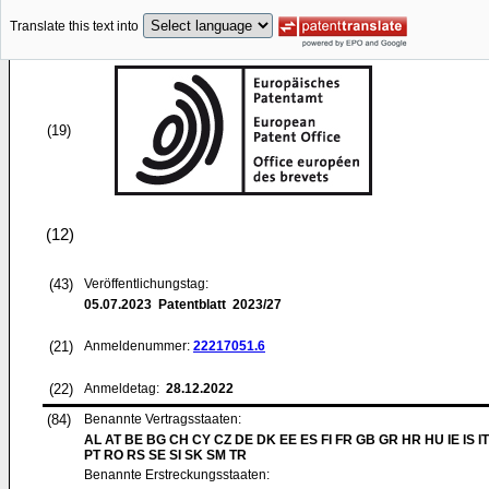
Translate this text into
(19)
(12)
(43)
Veröffentlichungstag:
05.07.2023
Patentblatt 2023/27
(21)
Anmeldenummer:
22217051.6
(22)
Anmeldetag:
28.12.2022
(84)
Benannte Vertragsstaaten:
AL AT BE BG CH CY CZ DE DK EE ES FI FR GB GR HR HU IE IS I
PT RO RS SE SI SK SM TR
Benannte Erstreckungsstaaten: