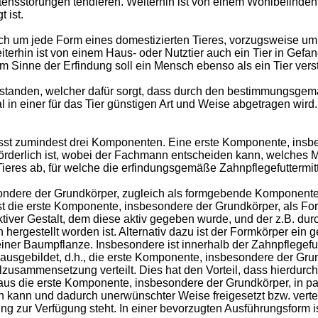
ltensstörungen tendieren. Weiterhin ist von einem Wohlbefind
 ist.
sich um jede Form eines domestizierten Tieres, vorzugsweise u
terhin ist von einem Haus- oder Nutztier auch ein Tier in Gefang
Im Sinne der Erfindung soll ein Mensch ebenso als ein Tier ver
erstanden, welcher dafür sorgt, dass durch den bestimmungsg
n einer für das Tier günstigen Art und Weise abgetragen wird. 
t zumindest drei Komponenten. Eine erste Komponente, insbes
förderlich ist, wobei der Fachmann entscheiden kann, welche
Tieres ab, für welche die erfindungsgemäße Zahnpflegefutterm
ndere der Grundkörper, zugleich als formgebende Komponente,
 die erste Komponente, insbesondere der Grundkörper, als For
tiver Gestalt, dem diese aktiv gegeben wurde, und der z.B. du
hergestellt worden ist. Alternativ dazu ist der Formkörper ein
einer Baumpflanze. Insbesondere ist innerhalb der Zahnpflege
usgebildet, d.h., die erste Komponente, insbesondere der Grundkö
lzusammensetzung verteilt. Dies hat den Vorteil, dass hierdurc
us die erste Komponente, insbesondere der Grundkörper, in par
kann und dadurch unerwünschter Weise freigesetzt bzw. verteil
g zur Verfügung steht. In einer bevorzugten Ausführungsform i