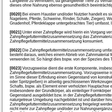
Langweile zu verhindern, da gelangweilte Tiere zu Verha
dieses ohne Nahrung ebenso gesundheitlich beeinträchtigt
[0020]
Bei einem Haustier und/oder Nutztier handelt es 
Nagetiere, Pferde, Schweine, Rinder, Schafe, Ziegen). Wei
Gnadenhof, Pferdeklappe untergebrachtes Tier) umfasst. 
[0021]
Unter einer Zahnpflege wird hierin ein Vorgang v
Zahnpflegefuttermittelzusammensetzung das Zahnmaterial i
Zahnpflegefuttermittelzusammensetzung konsumiert.
[0022]
Die Zahnpflegefuttermittelzusammensetzung umfass
besteht daraus, welches einem Abrieb von Zahnmaterial 
verwenden ist. So hängt dies bspw. von der Spezies des 
[0023]
Vorzugsweise dient die erste Komponente, insbeso
Zahnpflegefuttermittelzusammensetzung. Vorzugsweise ist
im Sinne dieser Erfindung einen Gegenstand von konstruk
oder Spritzgießen) in allseitig geschlossenen Werkzeugen 
Schafts, bspw. als Element einer verholzten Hauptachse 
insbesondere der Grundkörper, als einteiliger Formkörper a
Gegenstand ausgebildet bzw. in der Zahnpflegefuttermitte
naturgetreue Umgebung nachgebildet ist und darüber hina
Zahnpflegefuttermittelzusammensetzung freigelegt werden 
nicht mehr zur Zahnpflege und/oder zur Nahrungsergänzun