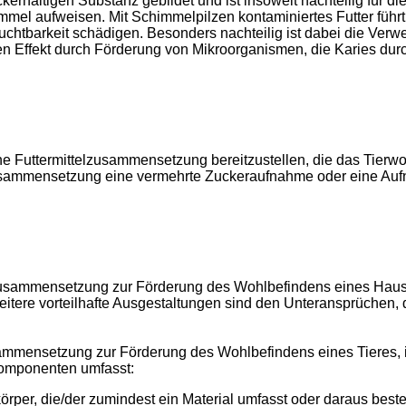
ckerhaltigen Substanz gebildet und ist insoweit nachteilig für
mel aufweisen. Mit Schimmelpilzen kontaminiertes Futter führ
htbarkeit schädigen. Besonders nachteilig ist dabei die Verwe
gen Effekt durch Förderung von Mikroorganismen, die Karies d
ne Futtermittelzusammensetzung bereitzustellen, die das Tierwo
zusammensetzung eine vermehrte Zuckeraufnahme oder eine Au
lzusammensetzung zur Förderung des Wohlbefindens eines Haust
eitere vorteilhafte Ausgestaltungen sind den Unteransprüchen
sammensetzung zur Förderung des Wohlbefindens eines Tieres
 Komponenten umfasst:
per, die/der zumindest ein Material umfasst oder daraus besteh