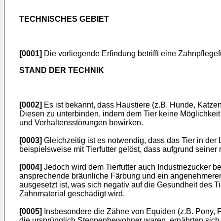
TECHNISCHES GEBIET
[0001]
Die vorliegende Erfindung betrifft eine Zahnpfleg
STAND DER TECHNIK
[0002]
Es ist bekannt, dass Haustiere (z.B. Hunde, Katzen
Diesen zu unterbinden, indem dem Tier keine Möglichkei
und Verhaltensstörungen bewirken.
[0003]
Gleichzeitig ist es notwendig, dass das Tier in de
beispielsweise mit Tierfutter gelöst, dass aufgrund seiner
[0004]
Jedoch wird dem Tierfutter auch Industriezucker b
ansprechende bräunliche Färbung und ein angenehmerer Ge
ausgesetzt ist, was sich negativ auf die Gesundheit des 
Zahnmaterial geschädigt wird.
[0005]
Insbesondere die Zähne von Equiden (z.B. Pony, Pfe
die ursprünglich Steppenbewohner waren, ernährten sich a