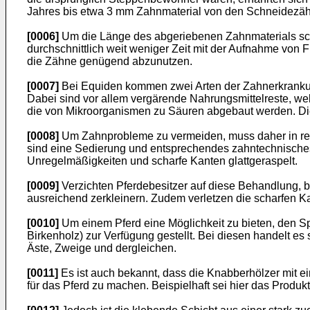
Jahres bis etwa 3 mm Zahnmaterial von den Schneidezä
[0006]
Um die Länge des abgeriebenen Zahnmaterials sch
durchschnittlich weit weniger Zeit mit der Aufnahme von F
die Zähne genügend abzunutzen.
[0007]
Bei Equiden kommen zwei Arten der Zahnerkrankung
Dabei sind vor allem vergärende Nahrungsmittelreste, we
die von Mikroorganismen zu Säuren abgebaut werden. Dies
[0008]
Um Zahnprobleme zu vermeiden, muss daher in regel
sind eine Sedierung und entsprechendes zahntechnisches
Unregelmäßigkeiten und scharfe Kanten glattgeraspelt.
[0009]
Verzichten Pferdebesitzer auf diese Behandlung, b
ausreichend zerkleinern. Zudem verletzen die scharfen K
[0010]
Um einem Pferd eine Möglichkeit zu bieten, den Sp
Birkenholz) zur Verfügung gestellt. Bei diesen handelt 
Äste, Zweige und dergleichen.
[0011]
Es ist auch bekannt, dass die Knabberhölzer mit e
für das Pferd zu machen. Beispielhaft sei hier das Produ