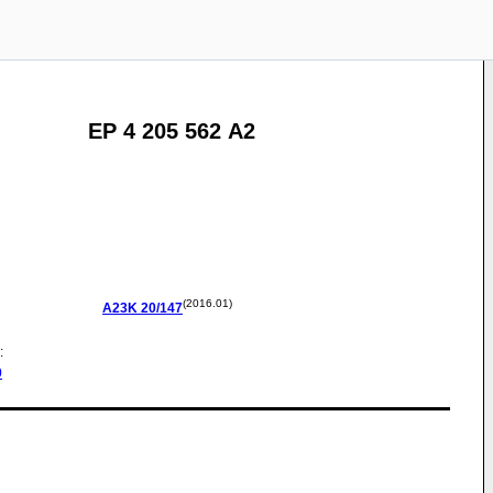
EP 4 205 562 A2
(2016.01)
A23K
20/147
:
0