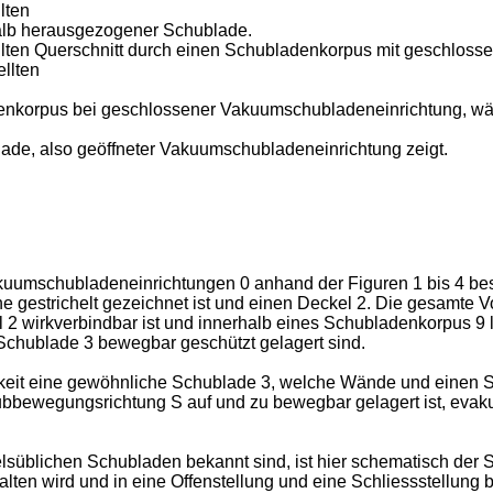
lten
alb herausgezogener Schublade.
ellten Querschnitt durch einen Schubladenkorpus mit geschloss
ellten
enkorpus bei geschlossener Vakuumschubladeneinrichtung, w
lade, also geöffneter Vakuumschubladeneinrichtung zeigt.
umschubladeneinrichtungen 0 anhand der Figuren 1 bis 4 beschr
gestrichelt gezeichnet ist und einen Deckel 2. Die gesamte V
 2 wirkverbindbar ist und innerhalb eines Schubladenkorpus 9 
e Schublade 3 bewegbar geschützt gelagert sind.
ichkeit eine gewöhnliche Schublade 3, welche Wände und eine
bewegungsrichtung S auf und zu bewegbar gelagert ist, evakui
lsüblichen Schubladen bekannt sind, ist hier schematisch der 
lten wird und in eine Offenstellung und eine Schliessstellung br