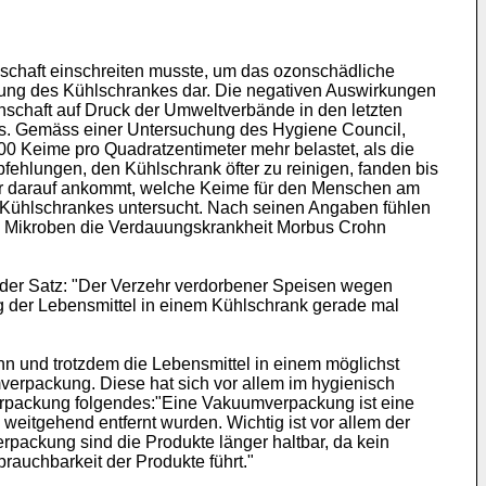
nschaft einschreiten musste, um das ozonschädliche
ung des Kühlschrankes dar. Die negativen Auswirkungen
nschaft auf Druck der Umweltverbände in den letzten
es. Gemäss einer Untersuchung des Hygiene Council,
00 Keime pro Quadratzentimeter mehr belastet, als die
fehlungen, den Kühlschrank öfter zu reinigen, fanden bis
ehr darauf ankommt, welche Keime für den Menschen am
es Kühlschrankes untersucht. Nach seinen Angaben fühlen
ese Mikroben die Verdauungskrankheit Morbus Crohn
der Satz: "Der Verzehr verdorbener Speisen wegen
ung der Lebensmittel in einem Kühlschrank gerade mal
ann und trotzdem die Lebensmittel in einem möglichst
mverpackung. Diese hat sich vor allem im hygienisch
erpackung folgendes:"Eine Vakuumverpackung ist eine
eitgehend entfernt wurden. Wichtig ist vor allem der
rpackung sind die Produkte länger haltbar, da kein
rauchbarkeit der Produkte führt."