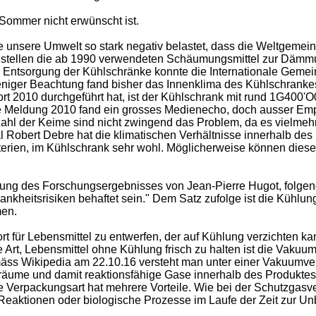
Sommer nicht erwünscht ist.
 unsere Umwelt so stark negativ belastet, dass die Weltgemei
 stellen die ab 1990 verwendeten Schäumungsmittel zur Dämm
er Entsorgung der Kühlschränke konnte die Internationale Gemei
eniger Beachtung fand bisher das Innenklima des Kühlschrank
t 2010 durchgeführt hat, ist der Kühlschrank mit rund 1G400'O
ese Meldung 2010 fand ein grosses Medienecho, doch ausser Emp
zahl der Keime sind nicht zwingend das Problem, da es vielm
al Robert Debre hat die klimatischen Verhältnisse innerhalb d
isterien, im Kühlschrank sehr wohl. Möglicherweise können di
nung des Forschungsergebnisses von Jean-Pierre Hugot, folgen
Krankheitsrisiken behaftet sein." Dem Satz zufolge ist die Kühl
men.
rt für Lebensmittel zu entwerfen, der auf Kühlung verzichten k
e Art, Lebensmittel ohne Kühlung frisch zu halten ist die Vakuu
mäss Wikipedia am 22.10.16 versteht man unter einer Vakuumv
ume und damit reaktionsfähige Gase innerhalb des Produktes w
 Verpackungsart hat mehrere Vorteile. Wie bei der Schutzgasve
Reaktionen oder biologische Prozesse im Laufe der Zeit zur Unb