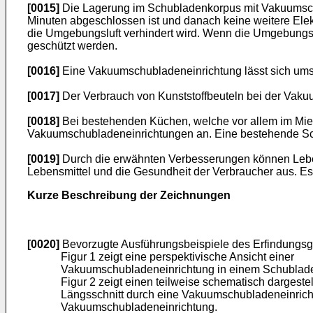
[0015]
Die Lagerung im Schubladenkorpus mit Vakuumschub
Minuten abgeschlossen ist und danach keine weitere Elekt
die Umgebungsluft verhindert wird. Wenn die Umgebungsluf
geschützt werden.
[0016]
Eine Vakuumschubladeneinrichtung lässt sich ums
[0017]
Der Verbrauch von Kunststoffbeuteln bei der Vakuu
[0018]
Bei bestehenden Küchen, welche vor allem im Mie
Vakuumschubladeneinrichtungen an. Eine bestehende Sc
[0019]
Durch die erwähnten Verbesserungen können Lebensmi
Lebensmittel und die Gesundheit der Verbraucher aus. E
Kurze Beschreibung der Zeichnungen
[0020]
Bevorzugte Ausführungsbeispiele des Erfindung
Figur 1 zeigt eine perspektivische Ansicht einer
Vakuumschubladeneinrichtung in einem Schublade
Figur 2 zeigt einen teilweise schematisch dargestel
Längsschnitt durch eine Vakuumschubladeneinric
Vakuumschubladeneinrichtung.