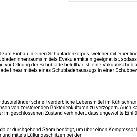
l zum Einbau in einen Schubladenkorpus, welcher mit einer lin
bladeninnenraums mittels Evakuiermitteln geeignet ist, sodas
d vor Öffnung der Schublade belüftbar ist, eine Vakuumschubl
ade linear mittels eines Schubladenauszugs in einer Schubbew
dustrieländer schnell verderbliche Lebensmittel im Kühlschrank
sen von zerstörenden Bakterienkulturen zu verzögern. Auch k
im geschlossenen Zustand verhindert, dass ungewollte Einflüss
 da er durchgehend Strom benötigt, um über einen Kompressor K
und mittels Lüftungsschlitzen bei den