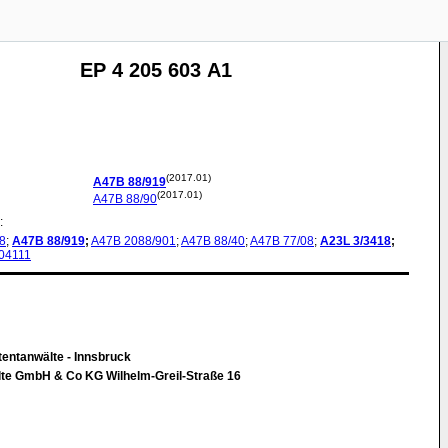
EP 4 205 603 A1
(2017.01)
A47B
88/919
(2017.01)
A47B
88/90
:
8
;
A47B
88/919
;
A47B
2088/901
;
A47B
88/40
;
A47B
77/08
;
A23L
3/3418
;
04111
entanwälte - Innsbruck
te GmbH & Co KG Wilhelm-Greil-Straße 16