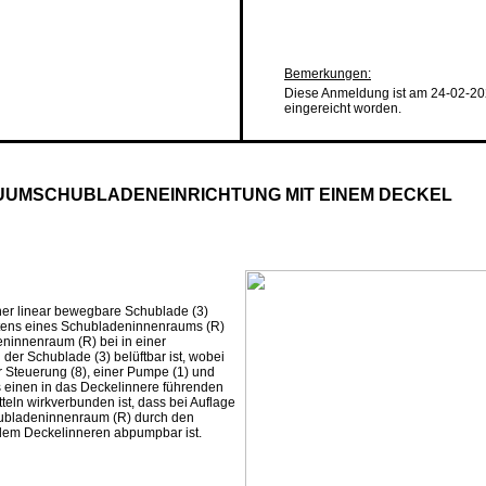
Bemerkungen:
Diese Anmeldung ist am 24-02-20
eingereicht worden.
UUMSCHUBLADENEINRICHTUNG MIT EINEM DECKEL
ner linear bewegbare Schublade (3)
estens eines Schubladeninnenraums (R)
eninnenraum (R) bei in einer
der Schublade (3) belüftbar ist, wobei
ner Steuerung (8), einer Pumpe (1) und
ns einen in das Deckelinnere führenden
itteln wirkverbunden ist, dass bei Auflage
hubladeninnenraum (R) durch den
dem Deckelinneren abpumpbar ist.