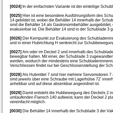
[0024]
In der einfachsten Variante ist der einteilige Sc
[0025]
Hier ist eine besondere Ausführungsform des Sch
14 gebildet ist, wobei die Behälter 14 innerhalb der Sch
sind die Behälter 14 als Gastronormbehälter ausgebilde
evakuierbar ist. Die Behälter 14 sind in der Schublade 
[0026]
Der Kernpunkt zur Evakuierung des Schubladeninne
und in einer Hubrichtung H senkrecht zur Schubbewegungs
[0027]
Am oder im Deckel 2 und innerhalb des Schubladen
bewegbar halten. Mit einer, der Schublade 3 zugewandten
werden, wodurch der mindestens eine Schubladeninnenrau
Verschliessen findet nur bei Geschlossenstellung der Schu
[0028]
Als Hubmittel 7 sind hier mehrere Servomotoren 7
sind jeweils über eine Schraube mit Lagerhülse 72' inne
anhebbar und auf diese absenkbar angeordnet ist.
[0029]
Damit entsteht die Hubbewegung des Deckels 2 in
umlaufenden Flansch 140 aufweist, kann der Deckel 2 plan
vereinfacht möglich.
[0030]
Die Behälter 14 innerhalb der Schublade 3 der 