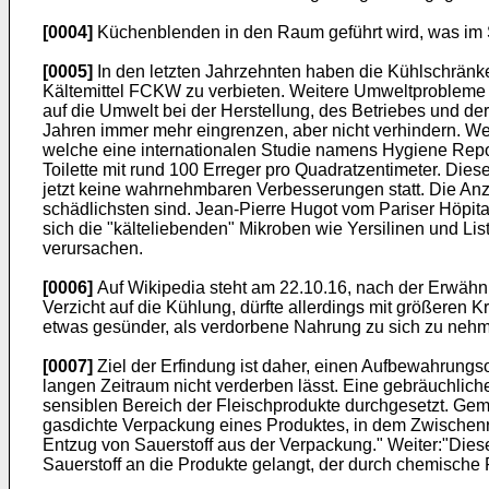
[0004]
Küchenblenden in den Raum geführt wird, was im 
[0005]
In den letzten Jahrzehnten haben die Kühlschränke
Kältemittel FCKW zu verbieten. Weitere Umweltprobleme
auf die Umwelt bei der Herstellung, des Betriebes und d
Jahren immer mehr eingrenzen, aber nicht verhindern. W
welche eine internationalen Studie namens Hygiene Repor
Toilette mit rund 100 Erreger pro Quadratzentimeter. Di
jetzt keine wahrnehmbaren Verbesserungen statt. Die An
schädlichsten sind. Jean-Pierre Hugot vom Pariser Höpit
sich die "kälteliebenden" Mikroben wie Yersilinen und L
verursachen.
[0006]
Auf Wikipedia steht am 22.10.16, nach der Erwäh
Verzicht auf die Kühlung, dürfte allerdings mit größeren 
etwas gesünder, als verdorbene Nahrung zu sich zu neh
[0007]
Ziel der Erfindung ist daher, einen Aufbewahrungso
langen Zeitraum nicht verderben lässt. Eine gebräuchlich
sensiblen Bereich der Fleischprodukte durchgesetzt. Ge
gasdichte Verpackung eines Produktes, in dem Zwischenrä
Entzug von Sauerstoff aus der Verpackung." Weiter:"Diese
Sauerstoff an die Produkte gelangt, der durch chemische 