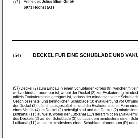
(71)
Anmelder:
Julius Blum GmbH
6973 Höchst (AT)
DECKEL FUR EINE SCHUBLADE UND VAK
(54)
(57)
Deckel (2) zum Einbau in einen Schubladenkorpus (9), welcher mit ei
wirkverbindbar anordbar ist, wobei der Deckel (2) zur Evakuierung mind
mittels Evakuiermitteln geeignet ist, sodass der mindestens eine Schublad
Geschlossenstellung befindlichen Schublade (3) evakuiert und vor Öffnung 
der Deckel (2) luftdicht ausgestaltet ist, und die Evakuiermittel in Form ei
eines Ventils (4) im Deckel (2) befestigt sind und der Deckel (2) mindeste
Luftkanal (11') aufweist, wobei der Luftkanal (11') derart mit den Evakuierm
des Deckels (2) auf der Schublade (3) Luft aus dem mindestens einen Sc
Luftkanal (11') aus dem mindestens einen Schubladeninnenraum (R) und 