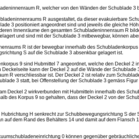
hubladeninnenraum R, welcher von den Wänden der Schublade 3 b
ubladeninnenraums R ausgestaltet, da dieser evakuierbare Sc
ublade 3 positioniert angeordnet sind und jeweils die gleiche 
t, deren Innenräume den gesamten Schubladeninnenraum R bilde
3 gelagert und sind mit der Schublade 3 mitbewegbar, können a
nraums R ist der bewegbar innerhalb des Schubladenkorpus 9 a
richtung S auf die Schublade 3 absenkbar gelagert ist.
korpus 9 sind Hubmittel 7 angeordnet, welche den Deckel 2 i
 Deckelseite kann der Deckel 2 auf die Wände der Schublade 3 
m R verschliessbar ist. Der Deckel 2 ist relativ zum Schubla
blade 3 statt, bei Offenstellung der Schublade 3 gemäss Figur 1
 am Deckel 2 wirkverbunden mit Hubmitteln innerhalb des Schu
rhalb des Korpus 9 so gehalten, dass der Deckel 2 von der Schu
 Hubrichtung H senkrecht zur Schubbewegungsrichtung S der S
 auf dem Rand des Behälters 14 und damit auf dem Flansch 140 
Vakuumschubladeneinrichtung 0 können gegenüber gebräuchlic