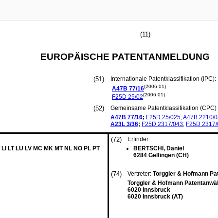
(11)
EUROPÄISCHE PATENTANMELDUNG
(51)
Internationale Patentklassifikation (IPC):
(2006.01)
A47B
77/16
(2006.01)
F25D
25/02
(52)
Gemeinsame Patentklassifikation (CPC) 
A47B
77/16
;
F25D
25/025
;
A47B
2210/0
A23L
3/36
;
F25D
2317/043
;
F25D
2317/
(72)
Erfinder:
 LI LT LU LV MC MK MT NL NO PL PT
BERTSCHI, Daniel
6284 Gelfingen (CH)
(74)
Vertreter:
Torggler & Hofmann Pat
Torggler & Hofmann Patentanwäl
6020 Innsbruck
6020 Innsbruck (AT)