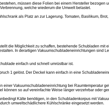
bestehen, müssen diese Folien bei einem Hersteller bezogen u
ch Verbrennung, welche wiederum die Umwelt belastet.
ühlschrank als Platz an zur Lagerung. Tomaten, Basilikum, Brot, 
tellt die Möglichkeit zu schaffen, bestehende Schubladen mit e
alten. In derartigen Vakuumschubladeneinrichtungen sind Lebe
ublade einfach und schnell umrüstbar ist.
ch 1 gelöst. Der Deckel kann einfach in eine Schubladeneinri
in einer Vakuumschubladeneinrichtung bei Raumtemperatur gel
tel können so auf vereinfachte Weise länger verzehrbar oder g
 unbedingt Kälte benötigen, in den Schubladenkorpus mit Vakuu
adurch umweltschädlichere Kühlschränke eingesetzt werden.