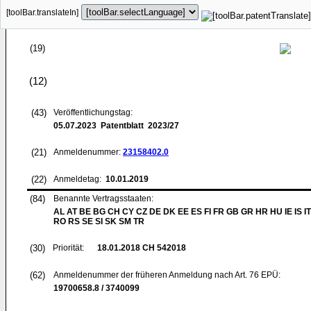
[toolBar.translateIn]
(19)
(12)
(43)
Veröffentlichungstag:
05.07.2023
Patentblatt 2023/27
(21)
Anmeldenummer:
23158402.0
(22)
Anmeldetag:
10.01.2019
(84)
Benannte Vertragsstaaten:
AL AT BE BG CH CY CZ DE DK EE ES FI FR GB GR HR HU IE IS IT
RO RS SE SI SK SM TR
(30)
Priorität:
18.01.2018
CH 542018
(62)
Anmeldenummer der früheren Anmeldung nach Art. 76 EPÜ:
19700658.8 / 3740099