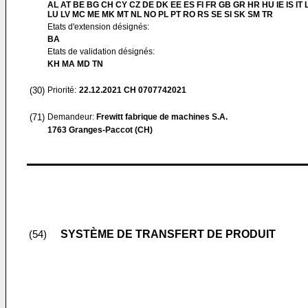
AL AT BE BG CH CY CZ DE DK EE ES FI FR GB GR HR HU IE IS IT L
LU LV MC ME MK MT NL NO PL PT RO RS SE SI SK SM TR
Etats d'extension désignés:
BA
Etats de validation désignés:
KH MA MD TN
(30)
Priorité:
22.12.2021
CH 0707742021
(71)
Demandeur:
Frewitt fabrique de machines S.A.
1763 Granges-Paccot (CH)
SYSTÈME DE TRANSFERT DE PRODUIT
(54)