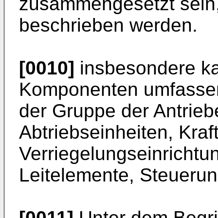
zusammengesetzt sein,
beschrieben werden.
[0010]
insbesondere k
Komponenten umfassen,
der Gruppe der Antriebe
Abtriebseinheiten, Kra
Verriegelungseinrichtu
Leitelemente, Steueru
[0011]
Unter dem Begrif