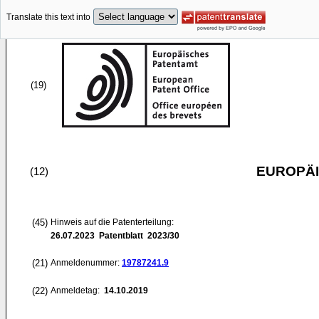
Translate this text into
(19)
EUROPÄI
(12)
(45)
Hinweis auf die Patenterteilung:
26.07.2023
Patentblatt 2023/30
(21)
Anmeldenummer:
19787241.9
(22)
Anmeldetag:
14.10.2019