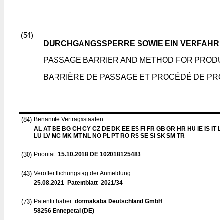
(54)
DURCHGANGSSPERRE SOWIE EIN VERFAHR
PASSAGE BARRIER AND METHOD FOR PRODU
BARRIÈRE DE PASSAGE ET PROCÉDÉ DE PR
(84)
Benannte Vertragsstaaten:
AL AT BE BG CH CY CZ DE DK EE ES FI FR GB GR HR HU IE IS IT L
LU LV MC MK MT NL NO PL PT RO RS SE SI SK SM TR
(30)
Priorität:
15.10.2018
DE 102018125483
(43)
Veröffentlichungstag der Anmeldung:
25.08.2021
Patentblatt 2021/34
(73)
Patentinhaber:
dormakaba Deutschland GmbH
58256 Ennepetal (DE)