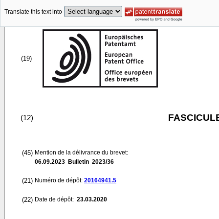
Translate this text into
(19)
FASCICUL
(12)
(45)
Mention de la délivrance du brevet:
06.09.2023
Bulletin 2023/36
(21)
Numéro de dépôt:
20164941.5
(22)
Date de dépôt:
23.03.2020