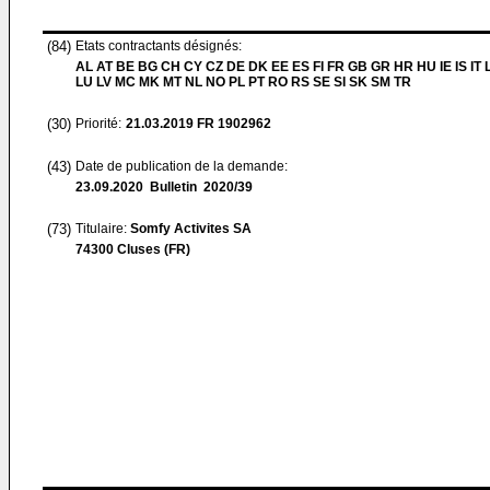
(84)
Etats contractants désignés:
AL AT BE BG CH CY CZ DE DK EE ES FI FR GB GR HR HU IE IS IT L
LU LV MC MK MT NL NO PL PT RO RS SE SI SK SM TR
(30)
Priorité:
21.03.2019
FR 1902962
(43)
Date de publication de la demande:
23.09.2020
Bulletin 2020/39
(73)
Titulaire:
Somfy Activites SA
74300 Cluses (FR)