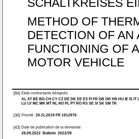
SCHALTKREISES E
METHOD OF THERM
DETECTION OF AN
FUNCTIONING OF A
MOTOR VEHICLE
(84)
Etats contractants désignés:
AL AT BE BG CH CY CZ DE DK EE ES FI FR GB GR HR HU IE IS IT L
LU LV MC MK MT NL NO PL PT RO RS SE SI SK SM TR
(30)
Priorité:
20.11.2019
FR 1912976
(43)
Date de publication de la demande:
28.09.2022
Bulletin 2022/39