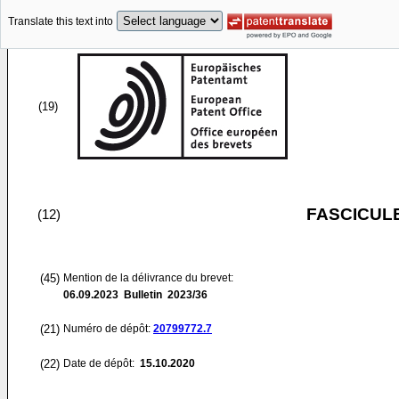
Translate this text into
(19)
FASCICUL
(12)
(45)
Mention de la délivrance du brevet:
06.09.2023
Bulletin 2023/36
(21)
Numéro de dépôt:
20799772.7
(22)
Date de dépôt:
15.10.2020