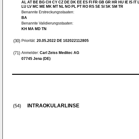
AL AT BE BG CH CY CZ DE DK EE ES FI FR GB GR HR HU IE IS IT L
LU LV MC ME MK MT NL NO PL PT RO RS SE SI SK SM TR
Benannte Erstreckungsstaaten:
BA
Benannte Validierungsstaaten:
KH MA MD TN
(30)
Priorität:
20.05.2022
DE 102022112805
(71)
Anmelder:
Carl Zeiss Meditec AG
07745 Jena (DE)
INTRAOKULARLINSE
(54)