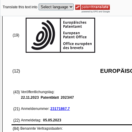
Translate this text into
(19)
EUROPÄIS
(12)
(43)
Veröffentlichungstag:
22.11.2023
Patentblatt 2023/47
(21)
Anmeldenummer:
23171867.7
(22)
Anmeldetag:
05.05.2023
(84)
Benannte Vertragsstaaten: