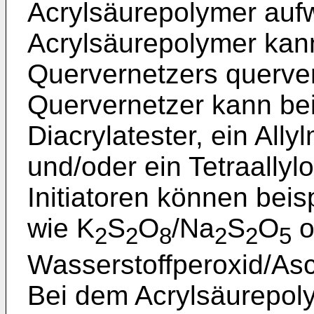
Acrylsäurepolymer auf
Acrylsäurepolymer kann
Quervernetzers querver
Quervernetzer kann bei
Diacrylatester, ein Ally
und/oder ein Tetraallyl
Initiatoren können bei
wie K
S
O
/Na
S
O
o
2
2
8
2
2
5
Wasserstoffperoxid/Asc
Bei dem Acrylsäurepol