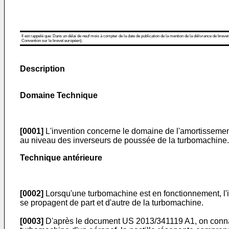
Il est rappelé que: Dans un délai de neuf mois à compter de la date de publication de la mention de la délivrance de brevet
Convention sur le brevet européen).
Description
Domaine Technique
[0001]
L'invention concerne le domaine de l'amortissemen
au niveau des inverseurs de poussée de la turbomachine.
Technique antérieure
[0002]
Lorsqu'une turbomachine est en fonctionnement, l'in
se propagent de part et d'autre de la turbomachine.
[0003]
D'après le document
US 2013/341119 A1
, on conn