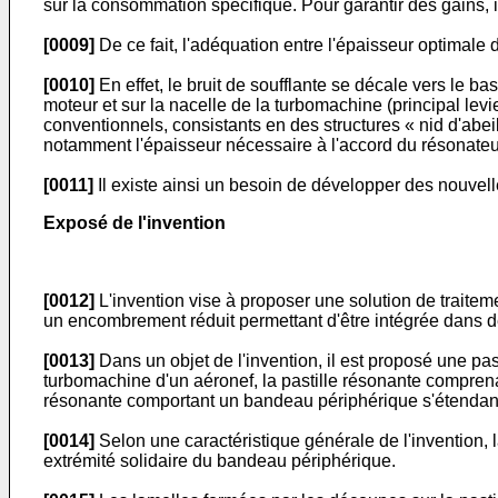
sur la consommation spécifique. Pour garantir des gains, 
[0009]
De ce fait, l'adéquation entre l'épaisseur optimale
[0010]
En effet, le bruit de soufflante se décale vers le b
moteur et sur la nacelle de la turbomachine (principal levi
conventionnels, consistants en des structures « nid d'abeil
notamment l'épaisseur nécessaire à l'accord du résonat
[0011]
Il existe ainsi un besoin de développer des nouvel
Exposé de l'invention
[0012]
L'invention vise à proposer une solution de traitem
un encombrement réduit permettant d'être intégrée dans de
[0013]
Dans un objet de l'invention, il est proposé une pa
turbomachine d'un aéronef, la pastille résonante comprena
résonante comportant un bandeau périphérique s'étendant 
[0014]
Selon une caractéristique générale de l'invention
extrémité solidaire du bandeau périphérique.