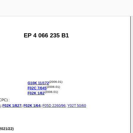
EP 4 066 235 B1
(2006.01)
G10K
11/172
(2006.01)
F02C
7/045
(2006.01)
F02K
1/82
CPC) :
5
;
F02K
1/827
;
F02K
1/64
;
F05D
2260/96
;
Y02T
50/60
2021/22)