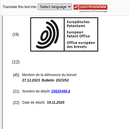
Translate this text into
(19)
(12)
(45)
Mention de la délivrance du brevet:
27.12.2023
Bulletin 2023/52
(21)
Numéro de dépôt:
20820496.6
(22)
Date de dépôt:
19.11.2020