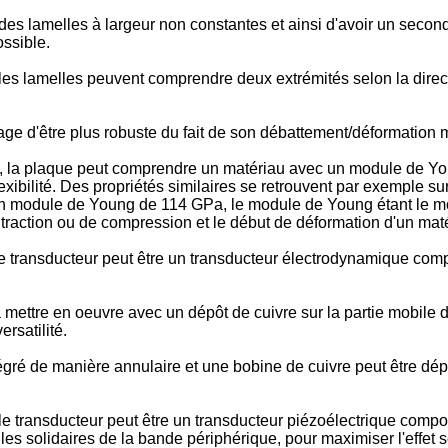
es lamelles à largeur non constantes et ainsi d'avoir un secon
ossible.
les lamelles peuvent comprendre deux extrémités selon la direct
ge d'être plus robuste du fait de son débattement/déformation 
 la plaque peut comprendre un matériau avec un module de Young
lexibilité. Des propriétés similaires se retrouvent par exemple 
 module de Young de 114 GPa, le module de Young étant le modu
e traction ou de compression et le début de déformation d'un maté
 le transducteur peut être un transducteur électrodynamique co
ettre en oeuvre avec un dépôt de cuivre sur la partie mobile du 
rsatilité.
tégré de manière annulaire et une bobine de cuivre peut être d
le transducteur peut être un transducteur piézoélectrique comp
es solidaires de la bande périphérique, pour maximiser l'effet 