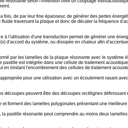
lle résonante selon l'invention offre un couplage vibroacoustiq
eint.
a fois, de par leur fine épaisseur, de générer des pertes énerg
au fluide traversant la plaque et donc de décaler la fréquence d'
 à l'utilisation d'une transduction permet de générer une énerg
nce(s) d'accord du système, ou dissipée en chaleur afin d'accentu
 par les lamelles de la plaque résonante avec le système élec
tte pastille est intégrée dans une cellule de traitement acoustiq
ut en limitant l'encombrement des cellules de traitement acous
t appropriée pour une utilisation avec un écoulement rasant avec
les découpes peuvent être des découpes rectilignes définissant 
er et forment des lamelles polygonales présentant une meilleure 
 la pastille résonante peut comprendre au moins deux lamelles d