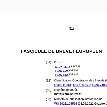
(11)
FASCICULE DE BREVET EUROPEEN
(51)
Int. Cl.:
(2006.01)
G10K
11/16
(2006.01)
F02C
7/24
(2006.01)
F02K
1/64
(52)
Classification Coopérative des Brevets (
G10K
11/161
;
G10K
11/172
;
F02C
7/04
(86)
Numéro de dépôt:
PCT/FR2020/052141
(87)
Numéro de publication internationale:
WO 2021/105595
(
03.06.2021
Gazette 