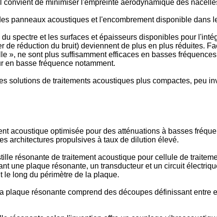
il convient de minimiser l'empreinte aérodynamique des nacelle
 des panneaux acoustiques et l'encombrement disponible dans les 
as du spectre et les surfaces et épaisseurs disponibles pour l'int
er de réduction du bruit) deviennent de plus en plus réduites. F
le », ne sont plus suffisamment efficaces en basses fréquences p
eur en basse fréquence notamment.
les solutions de traitements acoustiques plus compactes, peu in
ent acoustique optimisée pour des atténuations à basses fréquen
s architectures propulsives à taux de dilution élevé.
stille résonante de traitement acoustique pour cellule de trait
nt une plaque résonante, un transducteur et un circuit électriq
le long du périmètre de la plaque.
, la plaque résonante comprend des découpes définissant entre 