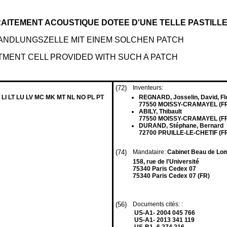
RAITEMENT ACOUSTIQUE DOTEE D'UNE TELLE PASTILL
ANDLUNGSZELLE MIT EINEM SOLCHEN PATCH
TMENT CELL PROVIDED WITH SUCH A PATCH
(72)
Inventeurs:
 LI LT LU LV MC MK MT NL NO PL PT
REGNARD, Josselin, David, Fl
77550 MOISSY-CRAMAYEL (F
ABILY, Thibault
77550 MOISSY-CRAMAYEL (F
DURAND, Stéphane, Bernard
72700 PRUILLE-LE-CHETIF (F
(74)
Mandataire:
Cabinet Beau de Lo
158, rue de l'Université
75340 Paris Cedex 07
75340 Paris Cedex 07 (FR)
(56)
Documents cités: :
US-A1- 2004 045 766
US-A1- 2013 341 119