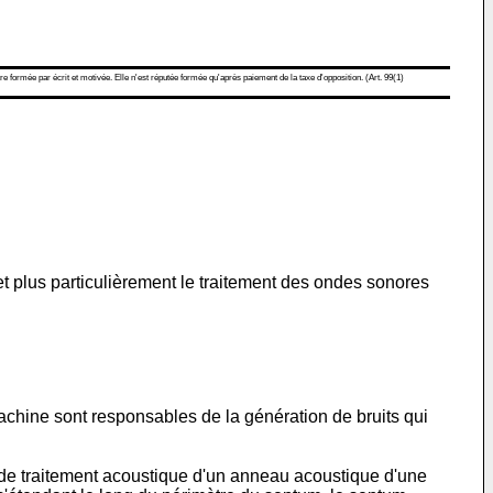
re formée par écrit et motivée. Elle n'est réputée formée qu'après paiement de la taxe d'opposition. (Art. 99(1)
 plus particulièrement le traitement des ondes sonores
machine sont responsables de la génération de bruits qui
e de traitement acoustique d'un anneau acoustique d'une