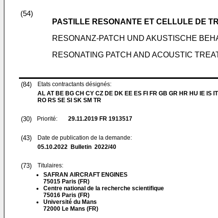
(54)
PASTILLE RESONANTE ET CELLULE DE T
RESONANZ-PATCH UND AKUSTISCHE BEH
RESONATING PATCH AND ACOUSTIC TREA
(84)
Etats contractants désignés:
AL AT BE BG CH CY CZ DE DK EE ES FI FR GB GR HR HU IE IS IT
RO RS SE SI SK SM TR
(30)
Priorité:
29.11.2019
FR 1913517
(43)
Date de publication de la demande:
05.10.2022
Bulletin 2022/40
(73)
Titulaires:
SAFRAN AIRCRAFT ENGINES
75015 Paris (FR)
Centre national de la recherche scientifique
75016 Paris (FR)
Université du Mans
72000 Le Mans (FR)