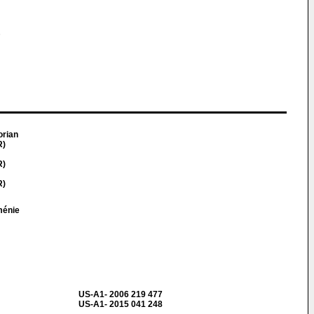
E
orian
R)
R)
R)
ménie
US-A1- 2006 219 477
US-A1- 2015 041 248