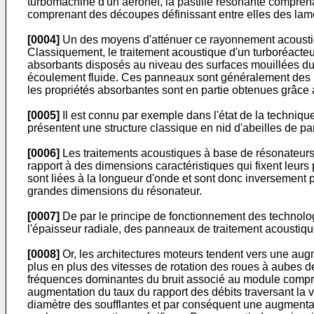
turbomachine d'un aéronef, la pastille résonante compren
comprenant des découpes définissant entre elles des lam
[0004]
Un des moyens d'atténuer ce rayonnement acoustiqu
Classiquement, le traitement acoustique d'un turboréacteur,
absorbants disposés au niveau des surfaces mouillées du 
écoulement fluide. Ces panneaux sont généralement des m
les propriétés absorbantes sont en partie obtenues grâce
[0005]
Il est connu par exemple dans l'état de la techniq
présentent une structure classique en nid d'abeilles de p
[0006]
Les traitements acoustiques à base de résonateurs 
rapport à des dimensions caractéristiques qui fixent leurs
sont liées à la longueur d'onde et sont donc inversement p
grandes dimensions du résonateur.
[0007]
De par le principe de fonctionnement des technolog
l'épaisseur radiale, des panneaux de traitement acoustiqu
[0008]
Or, les architectures moteurs tendent vers une augme
plus en plus des vitesses de rotation des roues à aubes d
fréquences dominantes du bruit associé au module compren
augmentation du taux du rapport des débits traversant la 
diamètre des soufflantes et par conséquent une augmentat