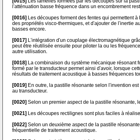
[0015]
Les lamelles formées par les découpes sur la pasti
l'atténuation basse fréquence dans un encombrement restr
[0016]
Les découpes forment des fentes qui permettent à l
des propriétés visco-thermiques, et d'ajouter de l'inertie 
basses encore.
[0017]
L'intégration d'un couplage électromagnétique grâce
peut être réutilisée ensuite pour piloter la ou les fréque
autre utilisation.
[0018]
La combinaison du système mécanique résonant formé
formé par le transducteur permet ainsi d'avoir, lorsque ce
résultats de traitement acoustique à basses fréquences to
[0019]
En outre, la pastille résonante selon l'invention es
au transducteur.
[0020]
Selon un premier aspect de la pastille résonante, 
[0021]
Les découpes rectilignes sont plus faciles à réalis
[0022]
Selon un deuxième aspect de la pastille résonante,
fréquentielle de traitement acoustique.