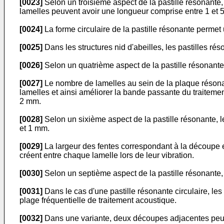
[0023]
Selon un troisième aspect de la pastille résonante,
lamelles peuvent avoir une longueur comprise entre 1 et
[0024]
La forme circulaire de la pastille résonante permet
[0025]
Dans les structures nid d'abeilles, les pastilles ré
[0026]
Selon un quatrième aspect de la pastille résonante
[0027]
Le nombre de lamelles au sein de la plaque résonan
lamelles et ainsi améliorer la bande passante du traiteme
2 mm.
[0028]
Selon un sixième aspect de la pastille résonante, l
et 1 mm.
[0029]
La largeur des fentes correspondant à la découpe e
créent entre chaque lamelle lors de leur vibration.
[0030]
Selon un septième aspect de la pastille résonante, 
[0031]
Dans le cas d'une pastille résonante circulaire, le
plage fréquentielle de traitement acoustique.
[0032]
Dans une variante, deux découpes adjacentes peuv