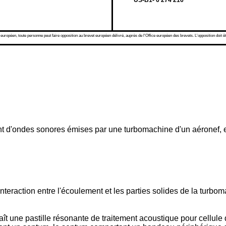
US-B1- 6 274 216
 européen, toute personne peut faire opposition au brevet européen délivré, auprès de l'Office européen des brevets. L'opposition doit êt
t d'ondes sonores émises par une turbomachine d'un aéronef, et
teraction entre l'écoulement et les parties solides de la turbo
aît une pastille résonante de traitement acoustique pour cellul