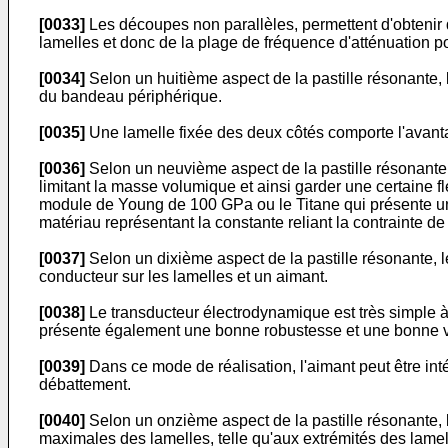
[0033]
Les découpes non parallèles, permettent d'obtenir d
lamelles et donc de la plage de fréquence d'atténuation p
[0034]
Selon un huitième aspect de la pastille résonante, 
du bandeau périphérique.
[0035]
Une lamelle fixée des deux côtés comporte l'avanta
[0036]
Selon un neuvième aspect de la pastille résonante,
limitant la masse volumique et ainsi garder une certaine f
module de Young de 100 GPa ou le Titane qui présente un
matériau représentant la constante reliant la contrainte d
[0037]
Selon un dixième aspect de la pastille résonante,
conducteur sur les lamelles et un aimant.
[0038]
Le transducteur électrodynamique est très simple à m
présente également une bonne robustesse et une bonne ve
[0039]
Dans ce mode de réalisation, l'aimant peut être in
débattement.
[0040]
Selon un onzième aspect de la pastille résonante, 
maximales des lamelles, telle qu'aux extrémités des lamell