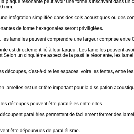
 la plaque résonante peut avoir une forme s'inscrivant dans un c
 50 mm.
 une intégration simplifiée dans des cols acoustiques ou des con
sonantes de forme hexagonales seront priviligiées.
, les lamelles peuvent comprendre une largeur comprise entre 
te est directement lié à leur largeur. Les lamelles peuvent avo
nt Selon un cinquième aspect de la pastille résonante, les lame
es découpes, c'est-à-dire les espaces, voire les fentes, entre l
n lamelles est un critère important pour la dissipation acoust
les découpes peuvent être parallèles entre elles.
s découpent parallèles permettent de facilement former des lamel
ent être dépourvues de parallélisme.