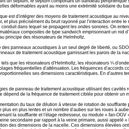
ant un septum, le septum comportant un bandeau périphérique s
elles déformables ayant au moins une extrémité solidaire du b
e est d'intégrer des moyens de traitement acoustique au nive
 et plus précisément du bruit rayonné par l'interaction entre le 
conduit dans lequel se propagent les ondes sonores. On entend
atériaux composites de type sandwich emprisonnant un nid d'ab
 au principe des résonateurs de Helmholtz.
ue des panneaux acoustiques à un seul degré de liberté, ou SDO
anneaux de traitement acoustique garnissant les parois de la na
tels que les résonateurs d'Helmholtz, les résonateurs ¼ d'onde
 plages fréquentielles d'atténuation. Les fréquences d'accords 
roportionnelles ses dimensions caractéristiques. En d'autres te
ies de panneau de traitement acoustique utilisant des cavités r
e dépend de la fréquence de traitement ciblée pour obtenir un 
ntation du taux de dilution à vitesse de rotation de soufflante p
e plus en plus lentes et un nombre d'aubes sur les roues à aubes
ant la soufflante et l'étage redresseur, ou module « fan-OGV »
veine secondaire par rapport à la veine primaire, aussi appelé 
ion des dimensions de la nacelle. Ces dimensions élevées ont un