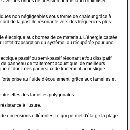
ue avec les ondes de pression permettant d'optimiser
étiques non négligeables sous forme de chaleur grâce à
accord de la pastille résonante vers des fréquences plus
ie électrique aux bornes de ce matériau. L'énergie captée
er l'effet d'absorption du système, ou récupérée pour une
trique passif ou semi-passif résonant et/ou dissipatif
ue de panneau de traitement acoustique, de meilleurs
tique et donc des panneaux de traitement acoustique.
 forte prise au fluide d'écoulement, grâce aux lamelles et
entre elles des lamelles polygonales.
résistance à l'usure.
e dimensions différentes ce qui permet d'élargir la plage