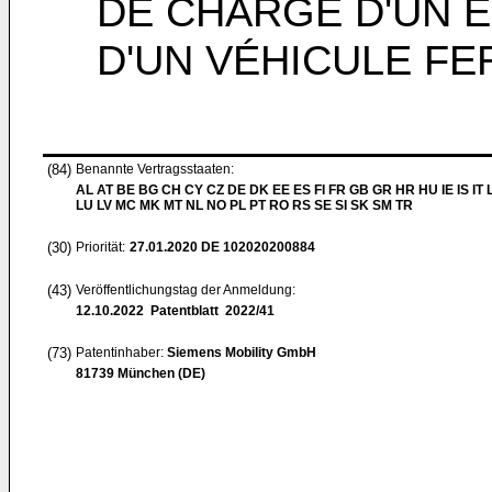
DE CHARGE D'UN 
D'UN VÉHICULE FE
(84)
Benannte Vertragsstaaten:
AL AT BE BG CH CY CZ DE DK EE ES FI FR GB GR HR HU IE IS IT L
LU LV MC MK MT NL NO PL PT RO RS SE SI SK SM TR
(30)
Priorität:
27.01.2020
DE 102020200884
(43)
Veröffentlichungstag der Anmeldung:
12.10.2022
Patentblatt 2022/41
(73)
Patentinhaber:
Siemens Mobility GmbH
81739 München (DE)