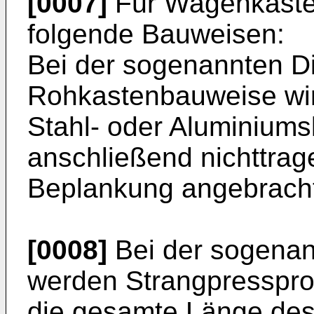
[0007]
Für Wagenkäste
folgende Bauweisen:
Bei der sogenannten Di
Rohkastenbauweise wir
Stahl- oder Aluminiumske
anschließend nichttrag
Beplankung angebrach
[0008]
Bei der sogenan
werden Strangpressprofi
die gesamte Länge des