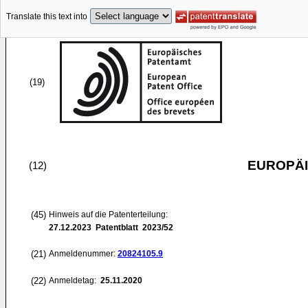
Translate this text into
(19)
EUROPÄI
(12)
(45)
Hinweis auf die Patenterteilung:
27.12.2023
Patentblatt 2023/52
(21)
Anmeldenummer:
20824105.9
(22)
Anmeldetag:
25.11.2020