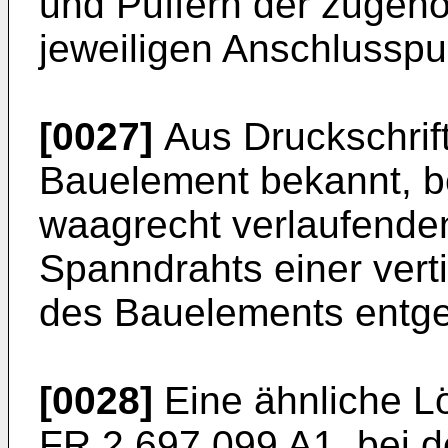
und Puffern der zugeh
jeweiligen Anschlussp
[0027]
Aus Druckschrif
Bauelement bekannt, be
waagrecht verlaufende
Spanndrahts einer vert
des Bauelements entge
[0028]
Eine ähnliche Lö
FR 2 697 099 A1
, bei 