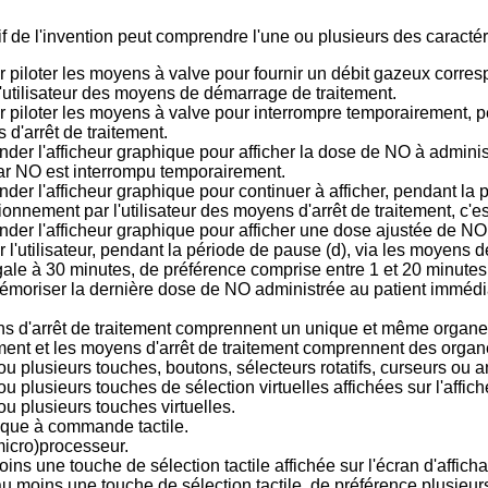
f de l'invention peut comprendre l'une ou plusieurs des caractér
r piloter les moyens à valve pour fournir un débit gazeux corre
l'utilisateur des moyens de démarrage de traitement.
r piloter les moyens à valve pour interrompre temporairement, p
 d'arrêt de traitement.
er l'afficheur graphique pour afficher la dose de NO à administ
par NO est interrompu temporairement.
er l'afficheur graphique pour continuer à afficher, pendant la 
ionnement par l'utilisateur des moyens d'arrêt de traitement, c'e
er l'afficheur graphique pour afficher une dose ajustée de NO à
 l'utilisateur, pendant la période de pause (d), via les moyens 
gale à 30 minutes, de préférence comprise entre 1 et 20 minutes
moriser la dernière dose de NO administrée au patient immédiat
 d'arrêt de traitement comprennent un unique et même organe d'
nt et les moyens d'arrêt de traitement comprennent des organes 
 plusieurs touches, boutons, sélecteurs rotatifs, curseurs ou 
plusieurs touches de sélection virtuelles affichées sur l'affic
ou plusieurs touches virtuelles.
rique à commande tactile.
icro)processeur.
s une touche de sélection tactile affichée sur l'écran d'affich
 au moins une touche de sélection tactile, de préférence plusieur