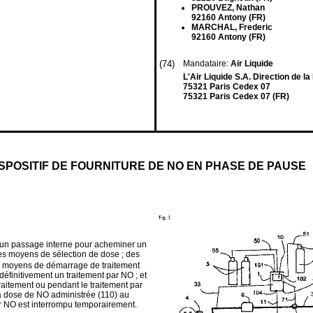
PROUVEZ, Nathan
92160 Antony (FR)
MARCHAL, Frederic
92160 Antony (FR)
(74)
Mandataire:
Air Liquide
L'Air Liquide S.A. Direction de la
75321 Paris Cedex 07
75321 Paris Cedex 07 (FR)
ISPOSITIF DE FOURNITURE DE NO EN PHASE DE PAUSE
t un passage interne pour acheminer un
es moyens de sélection de dose ; des
s moyens de démarrage de traitement
éfinitivement un traitement par NO ; et
raitement ou pendant le traitement par
 la dose de NO administrée (110) au
ar NO est interrompu temporairement.