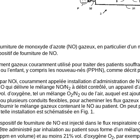
fourniture de monoxyde d'azote (NO) gazeux, en particulier d'un
ositif de fourniture de NO.
t gazeux couramment utilisé pour traiter des patients souffran
te ou l'enfant, y compris les nouveau-nés (PPHN), comme décrit
t par NOi, couramment appelée installation d'administration de
 NO qui délivre le mélange NO/N
à débit contrôlé, un appareil d'
2
vol. d'oxygène, tel un mélange O
/N
ou de l'air, auquel est ajo
2
2
ou plusieurs conduits flexibles, pour acheminer les flux gazeux 
r fournir le mélange gazeux contenant le NO au patient. On peut 
lle installation est schématisée en Fig. 1.
ispositif de fourniture de NO est injecté dans le flux respiratoir
être administré par inhalation au patient sous forme d'un mélang
ppm en volume) et au moins 21% vol. d'oxygène O
, par exemp
2