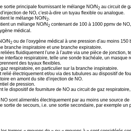
ne sortie principale fournissant le mélange NO/N
au circuit de g
2
d'injection de NO, c'est-à-dire un tuyau flexible ou analogue.
ntient le mélange NO/N
.
2
ontient un mélange NO/N
contenant de 100 à 1000 ppmv de NO, le
2
oxygène médical.
 NO/N
ou de l'oxygène médical à une pression d'au moins 150 b
2
ne branche inspiratoire et une branche expiratoire.
 reliées fluidiquement l'une à l'autre via une pièce de jonction, t
ne interface respiratoire, telle une sonde trachéale, un masque 
mprennent des tuyaux flexibles.
gaz respiratoire, en particulier sur la branche inspiratoire.
relié électriquement et/ou via des tubulures au dispositif de fo
toire en amont du site d'injection de NO.
ntiel de pression.
le dispositif de fourniture de NO au circuit de gaz respiratoire, 
e de NO sont alimentés électriquement par au moins une source de 
e sortie de secours, i.e. une sortie secondaire, par exemple un p
, les termes « moyens de » ou « moyens à » sont considérés com