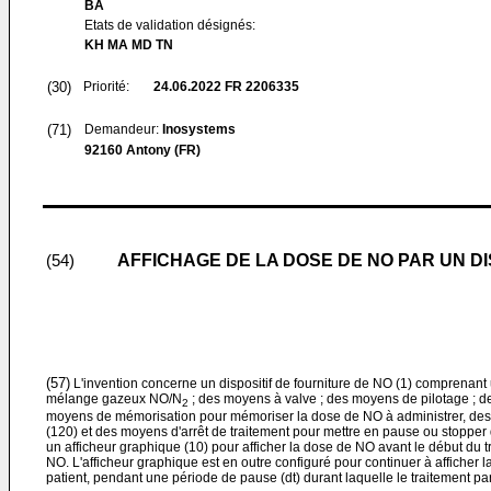
BA
Etats de validation désignés:
KH MA MD TN
(30)
Priorité:
24.06.2022
FR 2206335
(71)
Demandeur:
Inosystems
92160 Antony (FR)
AFFICHAGE DE LA DOSE DE NO PAR UN D
(54)
(57)
L'invention concerne un dispositif de fourniture de NO (1) comprenan
mélange gazeux NO/N
; des moyens à valve ; des moyens de pilotage ; d
2
moyens de mémorisation pour mémoriser la dose de NO à administrer, de
(120) et des moyens d'arrêt de traitement pour mettre en pause ou stopper d
un afficheur graphique (10) pour afficher la dose de NO avant le début du t
NO. L'afficheur graphique est en outre configuré pour continuer à afficher
patient, pendant une période de pause (dt) durant laquelle le traitement p