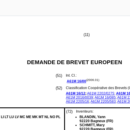
(11)
DEMANDE DE BREVET EUROPEEN
(51)
Int. Cl.:
(2006.01)
A61M
16/00
(52)
Classification Coopérative des Brevets (
A61M
16/12
;
A61M
2202/0275
;
A61M
1
A61M
2016/0039
;
A61M
16/085
;
A61M
2
A61M
2205/16
;
A61M
2205/583
;
A61M
2
(72)
Inventeurs:
T LI LT LU LV MC ME MK MT NL NO PL
BLANDIN, Yann
92220 Bagneux (FR)
SCHMITT, Mary
92220 Bagneux (FR)