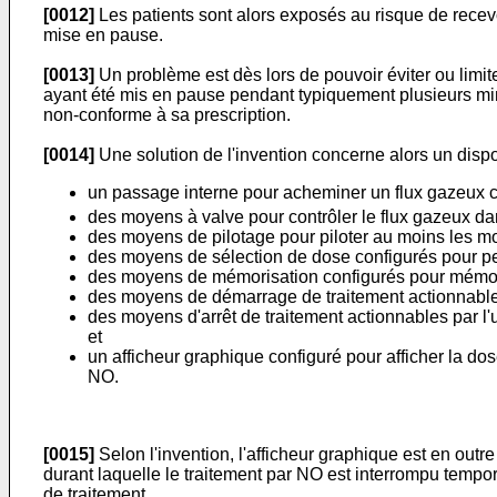
[0012]
Les patients sont alors exposés au risque de recevoi
mise en pause.
[0013]
Un problème est dès lors de pouvoir éviter ou limite
ayant été mis en pause pendant typiquement plusieurs min
non-conforme à sa prescription.
[0014]
Une solution de l'invention concerne alors un dispo
un passage interne pour acheminer un flux gazeux
des moyens à valve pour contrôler le flux gazeux da
des moyens de pilotage pour piloter au moins les m
des moyens de sélection de dose configurés pour perm
des moyens de mémorisation configurés pour mémori
des moyens de démarrage de traitement actionnables 
des moyens d'arrêt de traitement actionnables par l'
et
un afficheur graphique configuré pour afficher la do
NO.
[0015]
Selon l'invention, l'afficheur graphique est en out
durant laquelle le traitement par NO est interrompu tempo
de traitement.