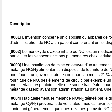
Description
[0001]
L'invention concerne un dispositif ou appareil de 
d'administration de NO à un patient comprenant un tel disp
[0002]
Le monoxyde d'azote inhalé ou NOi est un médicamen
particulier les vasoconstrictions pulmonaires chez l'adul
[0003]
Une installation de mise en oeuvre d'un traitemen
mélange NO/N
alimentant un dispositif de fourniture de
2
pour fournir un gaz respiratoire contenant au moins 21 % 
fourniture de NO, des éléments de circuit, par exemple un 
une interface respiratoire, telle une sonde trachéale, pou
mélange gazeux avant son administration au patient. Une te
[0004]
Habituellement, le mélange NO/N
délivré par le d
2
mélange O
/N
) provenant du ventilateur médical avant d'
2
2
contenant généralement quelques dizaines ppmv de NO (