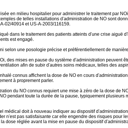
lisée en milieu hospitalier pour administrer le traitement par NO
 exemples de telles installations d'administration de NO sont do
A-02/40914
et
US-A-2003/116159
.
ué dans le traitement des patients atteints d'une crise aiguë d'
tients est engagé.
ni selon une posologie précise et préférentiellement de manière 
Oi, des mises en pause du système d'administration peuvent êtr
ntilation afin de subir d'autres soins médicaux, telles des aspi
 inhalé connus affichent la dose de NO en cours d'administration
tement à proprement parler.
tration du NO connus requiert une mise à zéro de la dose de NO 
de NO pendant toute la durée de la pause, typiquement plusieurs m
nnel médical doit à nouveau indiquer au dispositif d'administrat
der n'est pas satisfaisante car elle engendre des risques pour le
 la dose réglée avant la mise en pause du dispositif d'administr