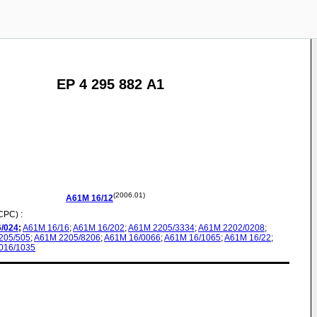
EP 4 295 882 A1
(2006.01)
A61M
16/12
CPC) :
6/024
;
A61M
16/16
;
A61M
16/202
;
A61M
2205/3334
;
A61M
2202/0208
;
205/505
;
A61M
2205/8206
;
A61M
16/0066
;
A61M
16/1065
;
A61M
16/22
;
016/1035