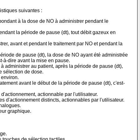
istiques suivantes :
spondant à la dose de NO à administrer pendant le
endant la période de pause (dt), tout débit gazeux en
rer, avant et pendant le traitement par NO et pendant la
période de pause (dt), la dose de NO ayant été administrée
st-à-dire avant la mise en pause.
 administrer au patient, après la période de pause (dt),
de sélection de dose.
 environ.
ement avant le début de la période de pause (dt), c'est-
actionnement, actionnable par l'utilisateur.
d'actionnement distincts, actionnables par l'utilisateur.
analogues.
heur graphique.
age.
s touches de sélection tactiles.