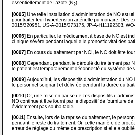
essentiellement de l'azote (N
).
2
[0005]
Une telle installation d'administration de NO est uti
pour traiter leur hypertension artérielle pulmonaire. Des
2015/320951
,
US-A-2015/273175
,
JP-A-H11192303
,
WO-
[0006]
En particulier, le médicament à base de NO est indiq
clinique sévère pendant laquelle le pronostic vital des pa
[0007]
En cours du traitement par NOi, le NO doit être four
[0008]
Cependant, pendant le déroulé du traitement par N
le patient est temporairement déconnecté du système de ve
[0009]
Aujourd'hui, les dispositifs d'administration du NO
le personnel soignant et délivrée pendant la durée du trai
[0010]
Or, une mise en pause de ces dispositifs d'adminis
NO continue à être fourni par le dispositif de fourniture 
évidemment pas souhaitable.
[0011]
Ensuite, lors de la reprise du traitement, le perso
pendant le reste du traitement. Or, cette manière de procé
erreur de réglage ou même de prescription si elle a oublié