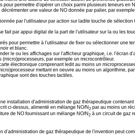
rées pour permettre d'opérer un choix parmi plusieurs teneurs e
de décrémenter une valeur de NO donnée par palier, par exemple
ionnée par l'utilisateur par action sur ladite touche de sélection
 fait par appui digital de la part de l'utilisateur sur la ou les t
s pour permettre à l'utilisateur de fixer ou sélectionner une t
noir et blanc.
 le ou les affichages sur l'afficheur graphique, i.e. l'écran d'a
 (micro)processeurs, par exemple un microcontrôleur.
arte électronique comprenant ledit au moins un microprocesseu
cro)processeur mettant en oeuvre au moins un algorithme, par 
 graphique sont des touches tactiles.
ne installation d'administration de gaz thérapeutique contenant
 décrit ci-dessus, alimenté en mélange NO/N
par au moins un réc
2
urniture de NO fournissant un mélange NO/N
à un circuit de gaz r
2
on d'administration de gaz thérapeutique de l'invention peut com