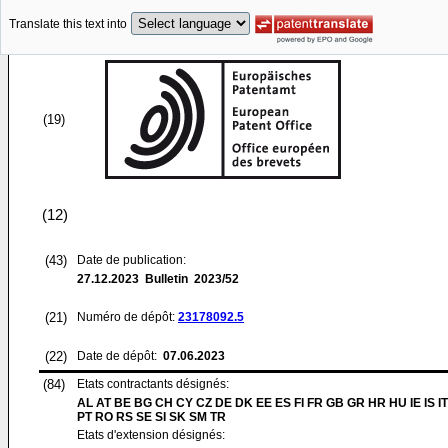
Translate this text into
(19)
(12)
(43)
Date de publication:
27.12.2023
Bulletin 2023/52
(21)
Numéro de dépôt:
23178092.5
(22)
Date de dépôt:
07.06.2023
(84)
Etats contractants désignés:
AL AT BE BG CH CY CZ DE DK EE ES FI FR GB GR HR HU IE IS I
PT RO RS SE SI SK SM TR
Etats d'extension désignés: