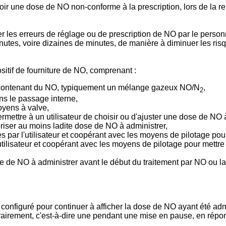
r une dose de NO non-conforme à la prescription, lors de la repri
r les erreurs de réglage ou de prescription de NO par le personn
utes, voire dizaines de minutes, de manière à diminuer les risq
sitif de fourniture de NO, comprenant :
 contenant du NO, typiquement un mélange gazeux NO/N
,
2
ns le passage interne,
oyens à valve,
ettre à un utilisateur de choisir ou d'ajuster une dose de NO à
ser au moins ladite dose de NO à administrer,
par l'utilisateur et coopérant avec les moyens de pilotage pou
utilisateur et coopérant avec les moyens de pilotage pour mettr
se de NO à administrer avant le début du traitement par NO ou la
re configuré pour continuer à afficher la dose de NO ayant été ad
rairement, c'est-à-dire une pendant une mise en pause, en répon