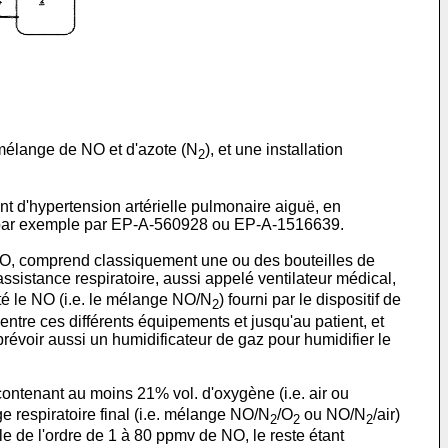
 mélange de NO et d'azote (N
), et une installation
2
t d'hypertension artérielle pulmonaire aiguë, en
 par exemple par
EP-A-560928
ou
EP-A-1516639
.
 NO, comprend classiquement une ou des bouteilles de
assistance respiratoire, aussi appelé ventilateur médical,
uté le NO (i.e. le mélange NO/N
) fourni par le dispositif de
2
entre ces différents équipements et jusqu'au patient, et
prévoir aussi un humidificateur de gaz pour humidifier le
e contenant au moins 21% vol. d'oxygène (i.e. air ou
e respiratoire final (i.e. mélange NO/N
/O
ou NO/N
/air)
2
2
2
le de l'ordre de 1 à 80 ppmv de NO, le reste étant