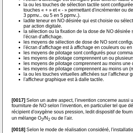
la ou les touches de sélection tactile sont configu
touches « + » et « - » permettant d'incrémenter ou 
3 ppmv... ou 5 en 5 ppmv..).
ladite teneur en NO désirée qui est choisie ou sélect
par action digitale.
la sélection ou la fixation de la dose de NO désirée se
l'écran d'affichage.
les moyens de sélection de dose de NO sont configuré
l'écran d'affichage est à affichage en couleurs ou en 
les moyens de pilotage sont configurés pour commander
les moyens de pilotage comprennent un ou plusieurs
les moyens de pilotage comprennent au moins une c
les moyens de pilotage comprennent au moins un (mi
la ou les touches virtuelles affichées sur l'afficheur
l'afficheur graphique est à dalle tactile.
[0017]
Selon un autre aspect, l'invention concerne aussi u
fourniture de NO selon l'invention, en particulier tel que
récipient d'oxygène sous pression, ledit dispositif de fo
un mélange O
/N
ou de l'air.
2
2
[0018]
Selon le mode de réalisation considéré, l'installati