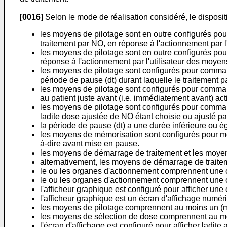
[0016]
Selon le mode de réalisation considéré, le dispositi
les moyens de pilotage sont en outre configurés pou
traitement par NO, en réponse à l'actionnement par 
les moyens de pilotage sont en outre configurés pou
réponse à l'actionnement par l'utilisateur des moyens
les moyens de pilotage sont configurés pour command
période de pause (dt) durant laquelle le traitement 
les moyens de pilotage sont configurés pour command
au patient juste avant (i.e. immédiatement avant) act
les moyens de pilotage sont configurés pour command
ladite dose ajustée de NO étant choisie ou ajusté par
la période de pause (dt) a une durée inférieure ou é
les moyens de mémorisation sont configurés pour mé
à-dire avant mise en pause.
les moyens de démarrage de traitement et les moyens
alternativement, les moyens de démarrage de traiteme
le ou les organes d'actionnement comprennent une ou
le ou les organes d'actionnement comprennent une ou 
l'afficheur graphique est configuré pour afficher une 
l'afficheur graphique est un écran d'affichage numé
les moyens de pilotage comprennent au moins un (m
les moyens de sélection de dose comprennent au moin
l'écran d'affichage est configuré pour afficher ladite