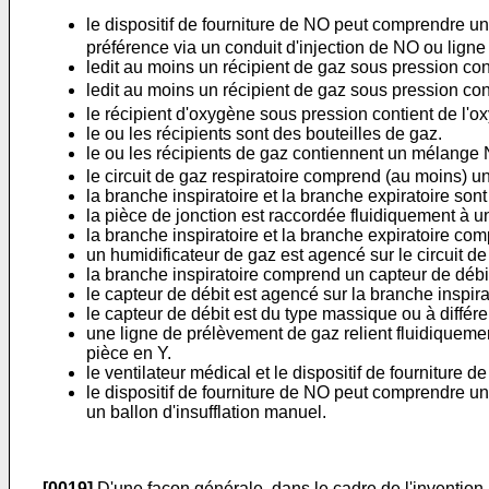
le dispositif de fourniture de NO peut comprendre u
préférence via un conduit d'injection de NO ou ligne 
ledit au moins un récipient de gaz sous pression co
ledit au moins un récipient de gaz sous pression c
le récipient d'oxygène sous pression contient de l'
le ou les récipients sont des bouteilles de gaz.
le ou les récipients de gaz contiennent un mélange
le circuit de gaz respiratoire comprend (au moins) u
la branche inspiratoire et la branche expiratoire sont
la pièce de jonction est raccordée fluidiquement à u
la branche inspiratoire et la branche expiratoire co
un humidificateur de gaz est agencé sur le circuit de 
la branche inspiratoire comprend un capteur de débit 
le capteur de débit est agencé sur la branche inspira
le capteur de débit est du type massique ou à différe
une ligne de prélèvement de gaz relient fluidiquement 
pièce en Y.
le ventilateur médical et le dispositif de fournitur
le dispositif de fourniture de NO peut comprendre un
un ballon d'insufflation manuel.
[0019]
D'une façon générale, dans le cadre de l'invention