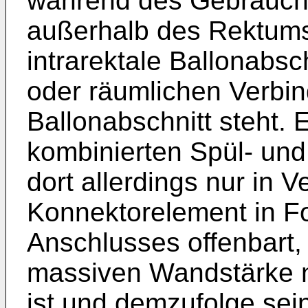
während des Gebrauch
außerhalb des Rektums 
intrarektale Ballonabsch
oder räumlichen Verbi
Ballonabschnitt steht. 
kombinierten Spül- und
dort allerdings nur in 
Konnektorelement in F
Anschlusses offenbart,
massiven Wandstärke n
ist und demzufolge sei