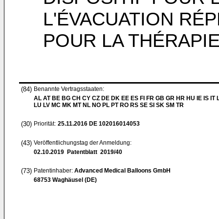
L'ÉVACUATION RÉP
POUR LA THÉRAPI
(84)
Benannte Vertragsstaaten:
AL AT BE BG CH CY CZ DE DK EE ES FI FR GB GR HR HU IE IS IT L
LU LV MC MK MT NL NO PL PT RO RS SE SI SK SM TR
(30)
Priorität:
25.11.2016
DE 102016014053
(43)
Veröffentlichungstag der Anmeldung:
02.10.2019
Patentblatt 2019/40
(73)
Patentinhaber:
Advanced Medical Balloons GmbH
68753 Waghäusel (DE)