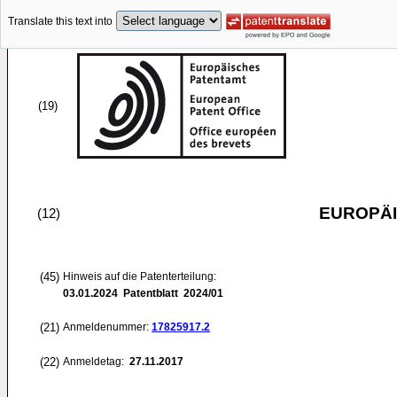
Translate this text into
(19)
EUROPÄI
(12)
(45)
Hinweis auf die Patenterteilung:
03.01.2024
Patentblatt 2024/01
(21)
Anmeldenummer:
17825917.2
(22)
Anmeldetag:
27.11.2017