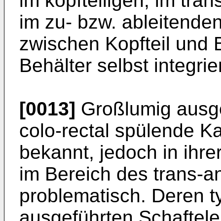
im kopfteiligen, im tra
im zu- bzw. ableitend
zwischen Kopfteil und 
Behälter selbst integrier
[0013]
Großlumig ausgel
colo-rectal spülende K
bekannt, jedoch in ih
im Bereich des trans-
problematisch. Deren ty
ausgeführten Schaftel