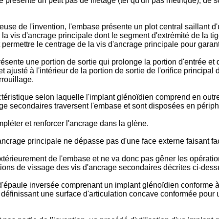
ale présente un petit pas de filetage (tel qu'un pas métrique), 
e de l'invention, l'embase présente un plot central saillant d'
par la vis d'ancrage principale dont le segment d'extrémité de la t
permettre le centrage de la vis d'ancrage principale pour garanti
ente une portion de sortie qui prolonge la portion d'entrée et qu
justé à l'intérieur de la portion de sortie de l'orifice principal
rouillage.
éristique selon laquelle l'implant glénoïdien comprend en out
age secondaires traversent l'embase et sont disposées en périphé
pléter et renforcer l'ancrage dans la glène.
d'ancrage principale ne dépasse pas d'une face externe faisant f
extérieurement de l'embase et ne va donc pas gêner les opératio
ons de vissage des vis d'ancrage secondaires décrites ci-dess
'épaule inversée comprenant un implant glénoïdien conforme à l
finissant une surface d'articulation concave conformée pour un