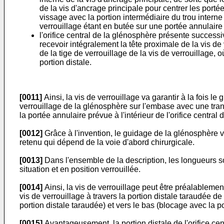
de la vis d'ancrage principale pour centrer les porté
vissage avec la portion intermédiaire du trou interne
verrouillage étant en butée sur une portée annulaire p
l'orifice central de la glénosphère présente success
recevoir intégralement la tête proximale de la vis d
de la tige de verrouillage de la vis de verrouillage, o
portion distale.
[0011]
Ainsi, la vis de verrouillage va garantir à la fois 
verrouillage de la glénosphère sur l'embase avec une trans
la portée annulaire prévue à l'intérieur de l'orifice centr
[0012]
Grâce à l'invention, le guidage de la glénosphère va p
retenu qui dépend de la voie d'abord chirurgicale.
[0013]
Dans l'ensemble de la description, les longueurs so
situation et en position verrouillée.
[0014]
Ainsi, la vis de verrouillage peut être préalablemen
vis de verrouillage à travers la portion distale taraudée de
portion distale taraudée) et vers le bas (blocage avec la p
[0015]
Avantageusement, la portion distale de l'orifice cen