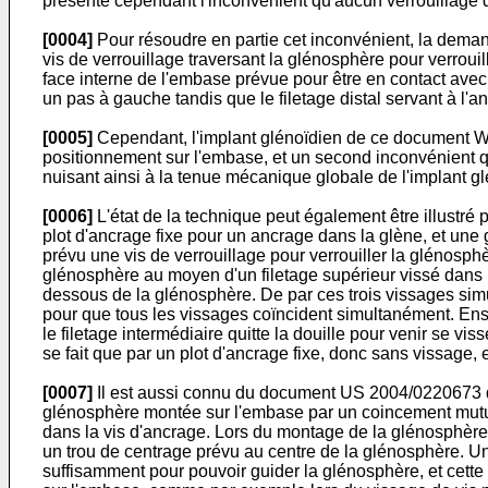
présente cependant l'inconvénient qu'aucun verrouillage 
[0004]
Pour résoudre en partie cet inconvénient, la dema
vis de verrouillage traversant la glénosphère pour verrou
face interne de l'embase prévue pour être en contact avec 
un pas à gauche tandis que le filetage distal servant à l'a
[0005]
Cependant, l'implant glénoïdien de ce document
W
positionnement sur l'embase, et un second inconvénient qui
nuisant ainsi à la tenue mécanique globale de l'implant gl
[0006]
L'état de la technique peut également être illustr
plot d'ancrage fixe pour un ancrage dans la glène, et un
prévu une vis de verrouillage pour verrouiller la glénosph
glénosphère au moyen d'un filetage supérieur vissé dans un
dessous de la glénosphère. De par ces trois vissages simult
pour que tous les vissages coïncident simultanément. Ensuit
le filetage intermédiaire quitte la douille pour venir se v
se fait que par un plot d'ancrage fixe, donc sans vissage, e
[0007]
Il est aussi connu du document
US 2004/0220673
glénosphère montée sur l'embase par un coincement mutuel
dans la vis d'ancrage. Lors du montage de la glénosphère 
un trou de centrage prévu au centre de la glénosphère. Un 
suffisamment pour pouvoir guider la glénosphère, et cette 