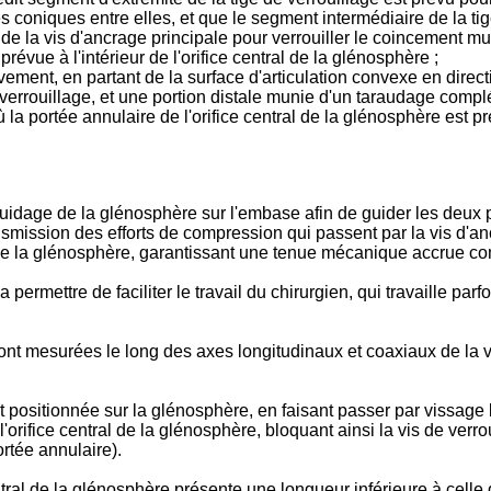
es coniques entre elles, et que le segment intermédiaire de la ti
 de la vis d'ancrage principale pour verrouiller le coincement mu
révue à l'intérieur de l'orifice central de la glénosphère ;
ivement, en partant de la surface d'articulation convexe en dire
e verrouillage, et une portion distale munie d'un taraudage comp
ù la portée annulaire de l'orifice central de la glénosphère est pr
le guidage de la glénosphère sur l'embase afin de guider les deux 
mission des efforts de compression qui passent par la vis d'anc
al de la glénosphère, garantissant une tenue mécanique accrue com
ermettre de faciliter le travail du chirurgien, qui travaille parfo
nt mesurées le long des axes longitudinaux et coaxiaux de la vis
t positionnée sur la glénosphère, en faisant passer par vissage 
 l'orifice central de la glénosphère, bloquant ainsi la vis de ver
ortée annulaire).
tral de la glénosphère présente une longueur inférieure à celle 