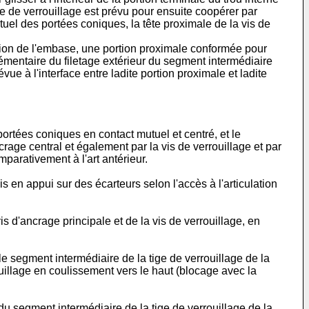
ge de verrouillage est prévu pour ensuite coopérer par
tuel des portées coniques, la tête proximale de la vis de
ction de l'embase, une portion proximale conformée pour
lémentaire du filetage extérieur du segment intermédiaire
évue à l'interface entre ladite portion proximale et ladite
portées coniques en contact mutuel et centré, et le
rage central et également par la vis de verrouillage et par
parativement à l'art antérieur.
is en appui sur des écarteurs selon l'accès à l'articulation
 d'ancrage principale et de la vis de verrouillage, en
le segment intermédiaire de la tige de verrouillage de la
rouillage en coulissement vers le haut (blocage avec la
du segment intermédiaire de la tige de verrouillage de la