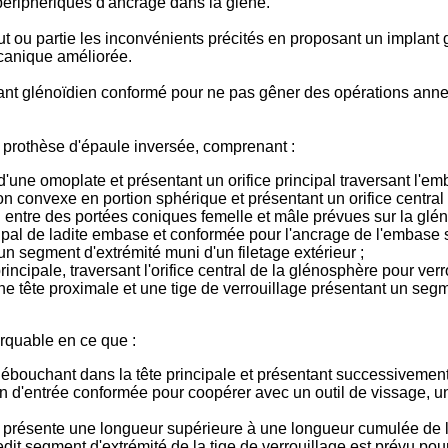
ériphériques d'ancrage dans la glène.
t ou partie les inconvénients précités en proposant un implant 
écanique améliorée.
lant glénoïdien conformé pour ne pas gêner des opérations anne
r prothèse d'épaule inversée, comprenant :
une omoplate et présentant un orifice principal traversant l'em
on convexe en portion sphérique et présentant un orifice central
entre des portées coniques femelle et mâle prévues sur la glén
incipal de ladite embase et conformée pour l'ancrage de l'embase 
un segment d'extrémité muni d'un filetage extérieur ;
principale, traversant l'orifice central de la glénosphère pour ve
ne tête proximale et une tige de verrouillage présentant un segm
arquable en ce que :
débouchant dans la tête principale et présentant successivement,
on d'entrée conformée pour coopérer avec un outil de vissage, u
i présente une longueur supérieure à une longueur cumulée de la 
dit segment d'extrémité de la tige de verrouillage est prévu pour 