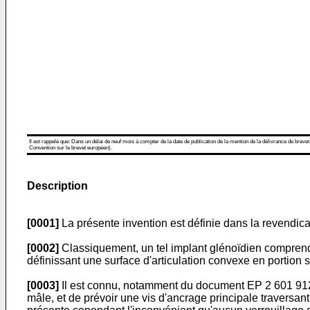
Il est rappelé que: Dans un délai de neuf mois à compter de la date de publication de la mention de la délivrance de brevet
Convention sur le brevet européen).
Description
[0001]
La présente invention est définie dans la revendica
[0002]
Classiquement, un tel implant glénoïdien compren
définissant une surface d'articulation convexe en portion 
[0003]
Il est connu, notamment du document
EP 2 601 91
mâle, et de prévoir une vis d'ancrage principale traversa