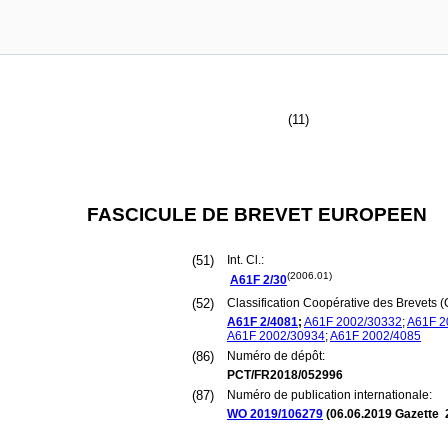
(11)
FASCICULE DE BREVET EUROPEEN
(51)
Int. Cl.:
(2006.01)
A61F
2/30
(52)
Classification Coopérative des Brevets (
A61F
2/4081
;
A61F
2002/30332
;
A61F
2
A61F
2002/30934
;
A61F
2002/4085
(86)
Numéro de dépôt:
PCT/FR2018/052996
(87)
Numéro de publication internationale:
WO 2019/106279
(
06.06.2019
Gazette 