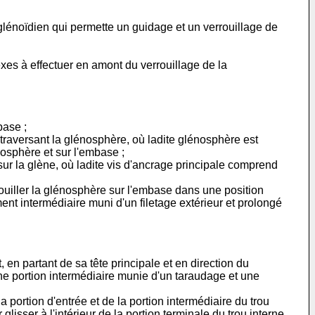
glénoïdien qui permette un guidage et un verrouillage de
xes à effectuer en amont du verrouillage de la
base ;
 traversant la glénosphère, où ladite glénosphère est
osphère et sur l'embase ;
sur la glène, où ladite vis d'ancrage principale comprend
rrouiller la glénosphère sur l'embase dans une position
ent intermédiaire muni d'un filetage extérieur et prolongé
 en partant de sa tête principale et en direction du
ne portion intermédiaire munie d'un taraudage et une
portion d'entrée et de la portion intermédiaire du trou
glisser à l'intérieur de la portion terminale du trou interne