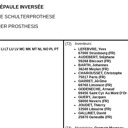
'ÉPAULE INVERSÉE
RTE SCHULTERPROTHESE
DER PROSTHESIS
(72)
Inventeurs:
 LI LT LU LV MC MK MT NL NO PL PT
LEFEBVRE, Yves
67000 Strasbourg (FR)
AUDEBERT, Stéphane
59268 Blecourt (FR)
BARTH, Johannes
38240 Meylan (FR)
CHAROUSSET, Christophe
75017 Paris (FR)
GARRET, Jérôme
69760 Limonest (FR)
GODENECHE, Arnaud
69450 Saint Cyr Au Mont D'Or 
GUERY, Jacques
58000 Nevers (FR)
JOUDET, Thierry
33500 Libourne (FR)
GALLINET, David
25870 Geneuille (FR)