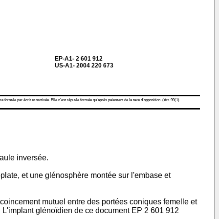
EP-A1- 2 601 912
US-A1- 2004 220 673
re formée par écrit et motivée. Elle n'est réputée formée qu'après paiement de la taxe d'opposition. (Art. 99(1)
paule inversée.
late, et une glénosphère montée sur l'embase et
coincement mutuel entre des portées coniques femelle et
e. L'implant glénoïdien de ce document
EP 2 601 912