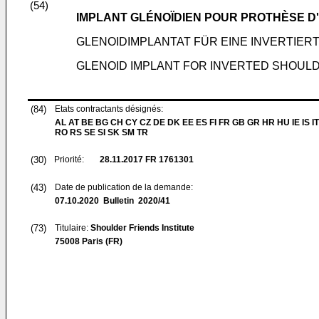
(54)
IMPLANT GLÉNOÏDIEN POUR PROTHÈSE D
GLENOIDIMPLANTAT FÜR EINE INVERTIE
GLENOID IMPLANT FOR INVERTED SHOUL
(84)
Etats contractants désignés:
AL AT BE BG CH CY CZ DE DK EE ES FI FR GB GR HR HU IE IS IT
RO RS SE SI SK SM TR
(30)
Priorité:
28.11.2017
FR 1761301
(43)
Date de publication de la demande:
07.10.2020
Bulletin 2020/41
(73)
Titulaire:
Shoulder Friends Institute
75008 Paris (FR)