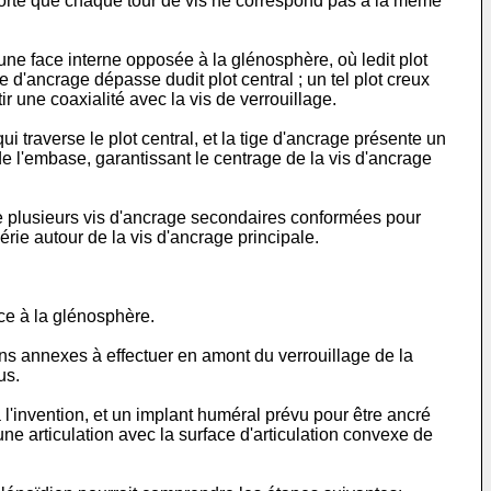
de sorte que chaque tour de vis ne correspond pas à la même
une face interne opposée à la glénosphère, où ledit plot
ige d'ancrage dépasse dudit plot central ; un tel plot creux
r une coaxialité avec la vis de verrouillage.
i traverse le plot central, et la tige d'ancrage présente un
 de l'embase, garantissant le centrage de la vis d'ancrage
re plusieurs vis d'ancrage secondaires conformées pour
rie autour de la vis d'ancrage principale.
ace à la glénosphère.
ns annexes à effectuer en amont du verrouillage de la
us.
'invention, et un implant huméral prévu pour être ancré
e articulation avec la surface d'articulation convexe de