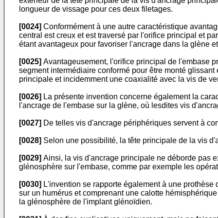
extérieur de la tête principale de la vis d'ancrage princip
longueur de vissage pour ces deux filetages.
[0024]
Conformément à une autre caractéristique avantageus
central est creux et est traversé par l'orifice principal et 
étant avantageux pour favoriser l'ancrage dans la glène et 
[0025]
Avantageusement, l'orifice principal de l'embase prés
segment intermédiaire conformé pour être monté glissant et a
principale et incidemment une coaxialité avec la vis de ver
[0026]
La présente invention concerne également la caract
l'ancrage de l'embase sur la glène, où lesdites vis d'ancr
[0027]
De telles vis d'ancrage périphériques servent à com
[0028]
Selon une possibilité, la tête principale de la vis 
[0029]
Ainsi, la vis d'ancrage principale ne déborde pas 
glénosphère sur l'embase, comme par exemple les opérati
[0030]
L'invention se rapporte également à une prothèse d
sur un humérus et comprenant une calotte hémisphérique dé
la glénosphère de l'implant glénoïdien.