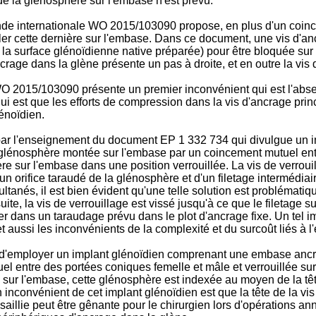
de la glénosphère sur l'embase n'est prévu.
nde internationale
WO 2015/103090
propose, en plus d'un coin
iller cette dernière sur l'embase. Dans ce document, une vis d'a
la surface glénoïdienne native préparée) pour être bloquée sur 
ncrage dans la glène présente un pas à droite, et en outre la vis
O 2015/103090
présente un premier inconvénient qui est l'abs
 est que les efforts de compression dans la vis d'ancrage princip
énoïdien.
é par l'enseignement du document
EP 1 332 734
qui divulgue un 
e glénosphère montée sur l'embase par un coincement mutuel entr
ère sur l'embase dans une position verrouillée. La vis de verroui
 orifice taraudé de la glénosphère et d'un filetage intermédiai
anés, il est bien évident qu'une telle solution est problématique
e, la vis de verrouillage est vissé jusqu'à ce que le filetage su
isser dans un taraudage prévu dans le plot d'ancrage fixe. Un tel
t aussi les inconvénients de la complexité et du surcoût liés à l'
d'employer un implant glénoïdien comprenant une embase ancré
 entre des portées coniques femelle et mâle et verrouillée sur
sur l'embase, cette glénosphère est indexée au moyen de la têt
inconvénient de cet implant glénoïdien est que la tête de la vis 
saillie peut être gênante pour le chirurgien lors d'opérations 