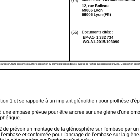
(74)
Mandataire:
Germain Maureau
12, rue Boileau
69006 Lyon
69006 Lyon (FR)
(56)
Documents cités: :
EP-A1- 1 332 734
WO-A1-2015/103090
 européen, toute personne peut faire opposition au brevet européen délivré, auprès de l'Office européen des brevets. L'opposition doit êt
tion 1 et se rapporte à un implant glénoïdien pour prothèse d'é
d une embase prévue pour être ancrée sur une glène d'une omop
sphérique.
2
de prévoir un montage de la glénosphère sur l'embase par un 
nt l'embase et conformée pour l'ancrage de l'embase sur la glèn