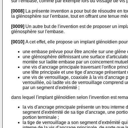
sur l'embase, comme par exemple lors du vissage de vis p
[0008]
La présente invention a pour but de résoudre en tou
la glénosphère sur l'embase, tout en offrant une tenue m
[0009]
Un autre but de l'invention est de proposer un imp
glénosphère sur l'embase.
[0010]
A cet effet, elle propose un implant glénoïdien pou
une embase prévue pour être ancrée sur une glène d'
une glénosphère définissant une surface d'articulati
montée sur ladite embase par un coincement mutuel 
une vis d'ancrage principale traversant l'orifice pr
une tête principale et une tige d'ancrage présentant 
une vis de verrouillage, coaxiale à la vis d'ancrage 
verrouillée, où ladite vis de verrouillage comprend u
par un segment d'extrémité ;
dans lequel l'implant glénoïdien selon l'invention est rem
la vis d'ancrage principale présente un trou interne 
segment d'extrémité de sa tige d'ancrage, une porti
portion terminale ;
la tige de verrouillage a son segment d'extrémité qu
interne de la vis d'ancrage principale, de sorte que le