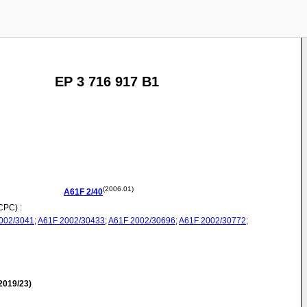
EP 3 716 917 B1
(2006.01)
A61F
2/40
CPC) :
002/3041
;
A61F
2002/30433
;
A61F
2002/30696
;
A61F
2002/30772
;
2019/23)