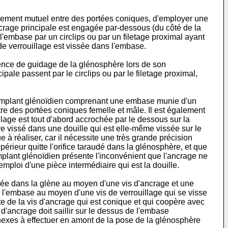
cement mutuel entre des portées coniques, d'employer une
ncrage principale est engagée par-dessous (du côté de la
l'embase par un circlips ou par un filetage proximal ayant
 de verrouillage est vissée dans l'embase.
ence de guidage de la glénosphère lors de son
ale passent par le circlips ou par le filetage proximal,
implant glénoïdien comprenant une embase munie d'un
e des portées coniques femelle et mâle. Il est également
llage est tout d'abord accrochée par le dessous sur la
re vissé dans une douille qui est elle-même vissée sur le
 à réaliser, car il nécessite une très grande précision
périeur quitte l'orifice taraudé dans la glénosphère, et que
 implant glénoïdien présente l'inconvénient que l'ancrage ne
emploi d'une pièce intermédiaire qui est la douille.
e dans la glène au moyen d'une vis d'ancrage et une
 l'embase au moyen d'une vis de verrouillage qui se visse
e de la vis d'ancrage qui est conique et qui coopère avec
d'ancrage doit saillir sur le dessus de l'embase
annexes à effectuer en amont de la pose de la glénosphère