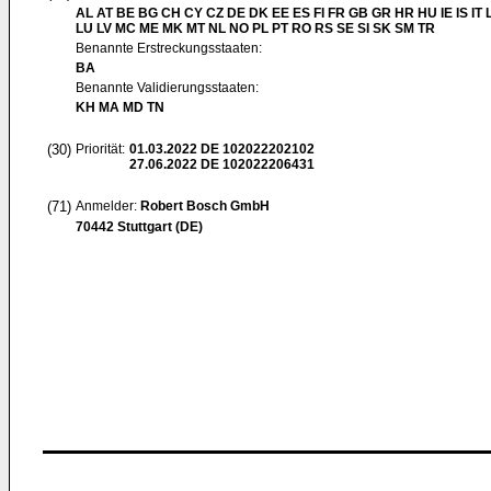
AL AT BE BG CH CY CZ DE DK EE ES FI FR GB GR HR HU IE IS IT L
LU LV MC ME MK MT NL NO PL PT RO RS SE SI SK SM TR
Benannte Erstreckungsstaaten:
BA
Benannte Validierungsstaaten:
KH MA MD TN
(30)
Priorität:
01.03.2022
DE 102022202102
27.06.2022
DE 102022206431
(71)
Anmelder:
Robert Bosch GmbH
70442 Stuttgart (DE)