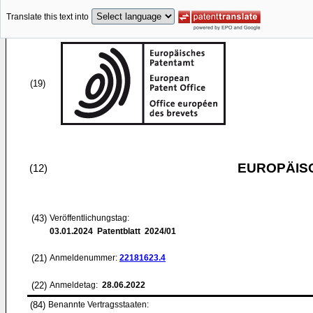
Translate this text into
(19)
EUROPÄIS
(12)
(43)
Veröffentlichungstag:
03.01.2024
Patentblatt 2024/01
(21)
Anmeldenummer:
22181623.4
(22)
Anmeldetag:
28.06.2022
(84)
Benannte Vertragsstaaten: