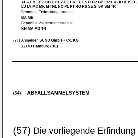
AL AT BE BG CH CY CZ DE DK EE ES FI FR GB GR HR HU IE IS IT L
LU LV MC MK MT NL NO PL PT RO RS SE SI SK SM TR
Benannte Erstreckungsstaaten:
BA ME
Benannte Validierungsstaaten:
KH MA MD TN
(71)
Anmelder:
SUND GmbH + Co. KG
22143 Hamburg (DE)
ABFALLSAMMELSYSTEM
(54)
(57)
Die vorliegende Erfindung