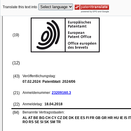
Translate this text into
(19)
(12)
(43)
Veröffentlichungstag:
07.02.2024
Patentblatt 2024/06
(21)
Anmeldenummer:
23209160.3
(22)
Anmeldetag:
18.04.2018
(84)
Benannte Vertragsstaaten:
AL AT BE BG CH CY CZ DE DK EE ES FI FR GB GR HR HU IE IS IT
RO RS SE SI SK SM TR