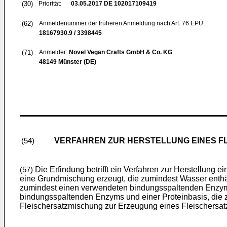
(30)
Priorität:
03.05.2017
DE 102017109419
(62)
Anmeldenummer der früheren Anmeldung nach Art. 76 EPÜ:
18167930.9 / 3398445
(71)
Anmelder:
Novel Vegan Crafts GmbH & Co. KG
48149 Münster (DE)
VERFAHREN ZUR HERSTELLUNG EINES F
(54)
Die Erfindung betrifft ein Verfahren zur Herstellung
(57)
eine Grundmischung erzeugt, die zumindest Wasser enthält
zumindest einen verwendeten bindungsspaltenden Enzyme
bindungsspaltenden Enzyms und einer Proteinbasis, die zu
Fleischersatzmischung zur Erzeugung eines Fleischersat