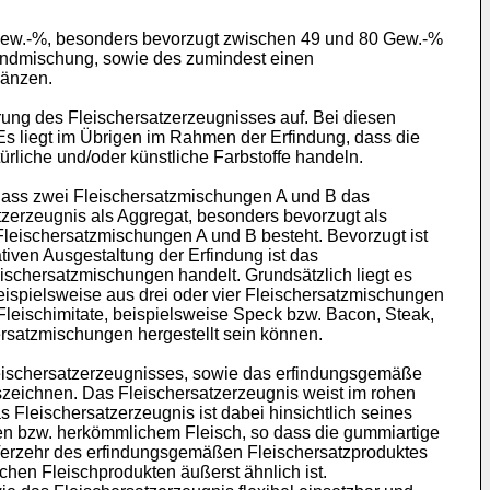
 Gew.-%, besonders bevorzugt zwischen 49 und 80 Gew.-%
rundmischung, sowie des zumindest einen
gänzen.
ng des Fleischersatzerzeugnisses auf. Bei diesen
s liegt im Übrigen im Rahmen der Erfindung, dass die
liche und/oder künstliche Farbstoffe handeln.
dass zwei Fleischersatzmischungen A und B das
zerzeugnis als Aggregat, besonders bevorzugt als
Fleischersatzmischungen A und B besteht. Bevorzugt ist
iven Ausgestaltung der Erfindung ist das
eischersatzmischungen handelt. Grundsätzlich liegt es
ispielsweise aus drei oder vier Fleischersatzmischungen
 Fleischimitate, beispielsweise Speck bzw. Bacon, Steak,
ersatzmischungen hergestellt sein können.
leischersatzerzeugnisses, sowie das erfindungsgemäße
eichnen. Das Fleischersatzerzeugnis weist im rohen
Fleischersatzerzeugnis ist dabei hinsichtlich seines
en bzw. herkömmlichem Fleisch, so dass die gummiartige
 Verzehr des erfindungsgemäßen Fleischersatzproduktes
hen Fleischprodukten äußerst ähnlich ist.