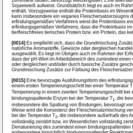
zumindest Gluten, bevorzugt Weizengluten. Eine alternat
Sojaeiweiß aufweist. Grundsätzlich liegt es auch im Rah
enthält. Vorzugsweise enthält die Proteinbasis im Wesentl
kann insbesondere ein veganes Fleischersatzerzeugnis d
erfindungsgemäßen Verfahrens weist die Proteinbasis ein
erfindungsgemäßen Verfahrens, dass die Proteinbasis im 
tierfleischfreies tierisches Protein bzw. ein Protein, das kei
[0014]
Es empfiehlt sich, dass die Grundmischung Zusätze
natürliche Aromastoffe, Gewürze oder dergleichen hand
ausgewählt. Es liegt im Übrigen auch im Rahmen der Erfi
dass der pH-Wert im Arbeitsbereich des zumindest einen 
oder dergleichen und/oder durch basische Zusätze gesch
Grundmischung Zusätze zur Färbung des Fleischersatzerze
[0015]
Eine bevorzugte Ausführungsform des erfindungsg
einem ersten Temperierungsschritt bei einer Temperatur T
Temperierung in einem zweiten Temperierungsschritt bei 
bindungsspaltende Enzym bei der Temperatur T
, die be
1
insbesondere die Spaltung von Bindungen, bevorzugt von
Weise wird die Konsistenz der Fleischersatzmischung verä
bei der Temperatur T
, die insbesondere außerhalb des 
2
vollständig zerstört bzw. im Wesentlichen vollständig z
Denaturierung des zumindest einen bindungsspaltenden E
insbesondere hinsichtlich bindungsspaltender Reaktione