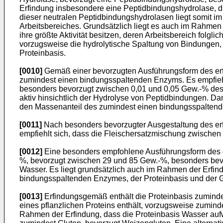
Erfindung insbesondere eine Peptidbindungshydrolase, die
dieser neutralen Peptidbindungshydrolasen liegt somit i
Arbeitsbereiches. Grundsätzlich liegt es auch im Rahmen
ihre größte Aktivität besitzen, deren Arbeitsbereich folg
vorzugsweise die hydrolytische Spaltung von Bindungen,
Proteinbasis.
[0010]
Gemäß einer bevorzugten Ausführungsform des erf
zumindest einen bindungsspaltenden Enzyms. Es empfiehl
besonders bevorzugt zwischen 0,01 und 0,05 Gew.-% des
aktiv hinsichtlich der Hydrolyse von Peptidbindungen. D
den Massenanteil des zumindest einen bindungsspaltend
[0011]
Nach besonders bevorzugter Ausgestaltung des er
empfiehlt sich, dass die Fleischersatzmischung zwischen
[0012]
Eine besonders empfohlene Ausführungsform des e
%, bevorzugt zwischen 29 und 85 Gew.-%, besonders bev
Wasser. Es liegt grundsätzlich auch im Rahmen der Erfi
bindungsspaltenden Enzymes, der Proteinbasis und de
[0013]
Erfindungsgemäß enthält die Proteinbasis zumindes
eines pflanzlichen Proteins enthält, vorzugsweise zumind
Rahmen der Erfindung, dass die Proteinbasis Wasser auf