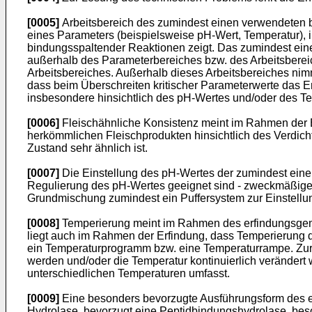
[0005]
Arbeitsbereich des zumindest einen verwendeten 
eines Parameters (beispielsweise pH-Wert, Temperatur), i
bindungsspaltender Reaktionen zeigt. Das zumindest eine 
außerhalb des Parameterbereiches bzw. des Arbeitsberei
Arbeitsbereiches. Außerhalb dieses Arbeitsbereiches nimm
dass beim Überschreiten kritischer Parameterwerte das Enz
insbesondere hinsichtlich des pH-Wertes und/oder des T
[0006]
Fleischähnliche Konsistenz meint im Rahmen der E
herkömmlichen Fleischprodukten hinsichtlich des Verdicht
Zustand sehr ähnlich ist.
[0007]
Die Einstellung des pH-Wertes der zumindest ein
Regulierung des pH-Wertes geeignet sind - zweckmäßiger
Grundmischung zumindest ein Puffersystem zur Einstellu
[0008]
Temperierung meint im Rahmen des erfindungsgemä
liegt auch im Rahmen der Erfindung, dass Temperierung d
ein Temperaturprogramm bzw. eine Temperaturrampe. Zur 
werden und/oder die Temperatur kontinuierlich veränder
unterschiedlichen Temperaturen umfasst.
[0009]
Eine besonders bevorzugte Ausführungsform des e
Hydrolase, bevorzugt eine Peptidbindungshydrolase, bes