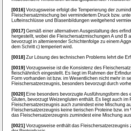
[0016]
Vorzugsweise erfolgt die Temperierung der zumind
Fleischersatzmischung bei vermindertem Druck bzw. unter 
Lufteinschlüsse und Blasenbildungen weitgehend vermi
[0017]
Gemäß einer alternativen Ausgestaltung des erfin
hergestellt, wobei die Fleischersatzmischungen A und B
bevorzugt in alternierender Schichtenfolge zu einem A
dem Schritt c) temperiert wird.
[0018]
Zur Lösung des technischen Problems lehrt die Er
[0019]
Vorzugsweise ist die Konsistenz des Fleischersatz
fleischähnlich eingestellt. Es liegt im Rahmen der Erfin
Form vorhanden ist bzw. im Wesentlichen nicht mehr in s
Fleischersatzerzeugnis, besonders bevorzugt durch vorhe
[0020]
Eine besonders bevorzugte Ausführungsform des e
Gluten, bevorzugt Weizengluten enthält. Es liegt auch i
Fleischersatzerzeugnis auch zumindest eine Mischung au
Fleischersatzerzeugnis keine tierischen Proteine bzw. im 
das Fleischersatzerzeugnis zumindest eine Mischung aus t
[0021]
Vorzugsweise enthält das Fleischersatzerzeugnis
der Proteinbasis.