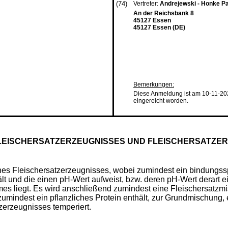
(74)
Vertreter:
Andrejewski - Honke P
An der Reichsbank 8
45127 Essen
45127 Essen (DE)
Bemerkungen:
Diese Anmeldung ist am 10-11-20
eingereicht worden.
LEISCHERSATZERZEUGNISSES UND FLEISCHERSATZE
 eines Fleischersatzerzeugnisses, wobei zumindest ein bindung
 und die einen pH-Wert aufweist, bzw. deren pH-Wert derart ein
s liegt. Es wird anschließend zumindest eine Fleischersatzm
mindest ein pflanzliches Protein enthält, zur Grundmischung, e
zerzeugnisses temperiert.