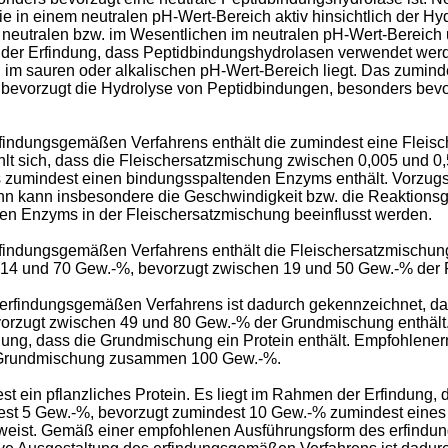
 in einem neutralen pH-Wert-Bereich aktiv hinsichtlich der Hyd
m neutralen bzw. im Wesentlichen im neutralen pH-Wert-Bereich 
 der Erfindung, dass Peptidbindungshydrolasen verwendet werd
lich im sauren oder alkalischen pH-Wert-Bereich liegt. Das zumi
 bevorzugt die Hydrolyse von Peptidbindungen, besonders bevo
indungsgemäßen Verfahrens enthält die zumindest eine Fleis
t sich, dass die Fleischersatzmischung zwischen 0,005 und 0
 zumindest einen bindungsspaltenden Enzyms enthält. Vorzug
ann kann insbesondere die Geschwindigkeit bzw. die Reaktions
en Enzyms in der Fleischersatzmischung beeinflusst werden.
findungsgemäßen Verfahrens enthält die Fleischersatzmischung
 14 und 70 Gew.-%, bevorzugt zwischen 19 und 50 Gew.-% der P
rfindungsgemäßen Verfahrens ist dadurch gekennzeichnet, da
orzugt zwischen 49 und 80 Gew.-% der Grundmischung enthält
ndung, dass die Grundmischung ein Protein enthält. Empfohlen
r Grundmischung zusammen 100 Gew.-%.
t ein pflanzliches Protein. Es liegt im Rahmen der Erfindung,
est 5 Gew.-%, bevorzugt zumindest 10 Gew.-% zumindest eines pf
weist. Gemäß einer empfohlenen Ausführungsform des erfindun