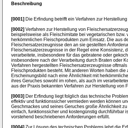
Beschreibung
[0001]
Die Erfindung betrifft ein Verfahren zur Herstellun
[0002]
Verfahren zur Herstellung von Fleischersatzerzeug
beispielsweise als Fleischimitate bei vegetarischen bz
herkömmlichen Fleischprodukten zum Einsatz. Die aus der 
Fleischersatzerzeugnisse den an sie gestellten Anforder
Fleischersatzerzeugnisse in der Regel eine Konsistenz, d
verarbeitete, insbesondere für das gebratene oder gekoch
insbesondere nach der Verarbeitung durch Braten oder K
Verfahren hergestellten Fleischersatzerzeugnisse oftmals
Fleischprodukten besteht. Mit anderen Worten haben die a
Erscheinungsbild nach eine Ähnlichkeit mit herkömmlich
ihres Geruches sowohl im rohen, als auch im verarbeite
aus der Praxis bekannten Verfahren zur Herstellung von 
[0003]
Der Erfindung liegt folglich das technische Probl
effektiv und funktionssicher vermieden werden können und
Geschmackes und seines Geruches große Ähnlichkeit zu 
einfach, funktionssicher und kostengünstig durchführbar 
vorstehend beschriebenen Anforderungen erfüllt.
[0004]
Zur Lösung des technischen Problems lehrt die Er