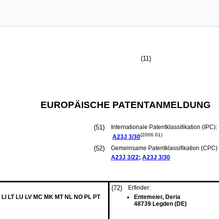
(11)
EUROPÄISCHE PATENTANMELDUNG
(51)
Internationale Patentklassifikation (IPC):
(2006.01)
A23J
3/30
(52)
Gemeinsame Patentklassifikation (CPC) 
A23J
3/22
;
A23J
3/30
(72)
Erfinder:
 LI LT LU LV MC MK MT NL NO PL PT
Entemeier, Deria
48739 Legden (DE)