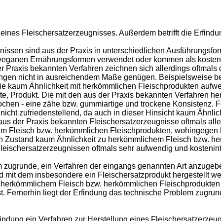
g eines Fleischersatzerzeugnisses. Außerdem betrifft die Erfind
nissen sind aus der Praxis in unterschiedlichen Ausführungsfor
w. veganen Ernährungsformen verwendet oder kommen als kosten
Praxis bekannten Verfahren zeichnen sich allerdings oftmals d
ungen nicht in ausreichendem Maße genügen. Beispielsweise bes
ie kaum Ähnlichkeit mit herkömmlichen Fleischprodukten aufweis
te, Produkt. Die mit den aus der Praxis bekannten Verfahren her
ochen - eine zähe bzw. gummiartige und trockene Konsistenz. 
 nicht zufriedenstellend, da auch in dieser Hinsicht kaum Ähn
us der Praxis bekannten Fleischersatzerzeugnisse oftmals allen
em Fleisch bzw. herkömmlichen Fleischprodukten, wohingegen h
ten Zustand kaum Ähnlichkeit zu herkömmlichem Fleisch bzw. h
Fleischersatzerzeugnissen oftmals sehr aufwendig und kostenint
em zugrunde, ein Verfahren der eingangs genannten Art anzuge
 mit dem insbesondere ein Fleischersatzprodukt hergestellt wer
herkömmlichem Fleisch bzw. herkömmlichen Fleischprodukten b
ist. Fernerhin liegt der Erfindung das technische Problem zugru
findung ein Verfahren zur Herstellung eines Fleischersatzerze