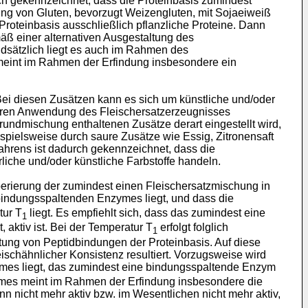
ch gekennzeichnet, dass die Proteinbasis zumindest
ung von Gluten, bevorzugt Weizengluten, mit Sojaeiweiß
 Proteinbasis ausschließlich pflanzliche Proteine. Dann
ß einer alternativen Ausgestaltung des
ndsätzlich liegt es auch im Rahmen des
 meint im Rahmen der Erfindung insbesondere ein
Bei diesen Zusätzen kann es sich um künstliche und/oder
teren Anwendung des Fleischersatzerzeugnisses
undmischung enthaltenen Zusätze derart eingestellt wird,
pielsweise durch saure Zusätze wie Essig, Zitronensaft
hrens ist dadurch gekennzeichnet, dass die
iche und/oder künstliche Farbstoffe handeln.
rierung der zumindest einen Fleischersatzmischung in
 bindungsspaltenden Enzymes liegt, und dass die
tur T
liegt. Es empfiehlt sich, dass das zumindest eine
1
 aktiv ist. Bei der Temperatur T
erfolgt folglich
1
ung von Peptidbindungen der Proteinbasis. Auf diese
ischähnlicher Konsistenz resultiert. Vorzugsweise wird
ymes liegt, das zumindest eine bindungsspaltende Enzym
zymes meint im Rahmen der Erfindung insbesondere die
nicht mehr aktiv bzw. im Wesentlichen nicht mehr aktiv,