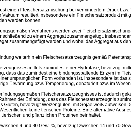
est einen Fleischersatzmischung bei vermindertem Druck bzw.
Vakuum resultiert insbesondere ein Fleischersatzprodukt mit g
eden werden können.
dungsgemäßen Verfahrens werden zwei Fleischersatzmischungen
 anschließend zu einem Aggregat zusammengefügt, insbesonder
ggregat zusammengefügt werden und wobei das Aggregat aus de
findung weiterhin ein Fleischersatzerzeugnis gemäß Patentans
erzeugnisses mittels zumindest einer Hydrolase, bevorzugt mit
dung, dass das zumindest eine bindungsspaltende Enzym im Flei
einer ursprünglichen Form vorhanden ist. Insbesondere ist da
rige Erwärmung bzw. Temperierung, denaturiert bzw. im Wesentl
rfindungsgemäßen Fleischersatzerzeugnisses ist dadurch geke
m Rahmen der Erfindung, dass das Fleischersatzerzeugnis zumin
s Gluten, bevorzugt Weizengluten, mit Sojaeiweiß aufweisen. 
Wesentlichen keine tierischen Proteine. Eine alternative Ausge
ierischen und pflanzlichen Proteinen beinhaltet.
 zwischen 9 und 80 Gew.-%, bevorzugt zwischen 14 und 70 Ge