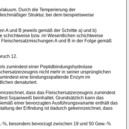
 Vakuum. Durch die Temperierung der
leichmäßiger Struktur, bei dem beispielsweise
 A und B jeweils gemäß der Schritte a) und b)
e schichtweise bzw. im Wesentlichen schichtweise
n Fleischersatzmischungen A und B in der Folge gemäß
pruch 12.
tels zumindest einer Peptidbindungshydrolase
schersatzerzeugnis nicht mehr in seiner ursprünglichen
s zumindest eine bindungsspaltende Enzym im
ichen denaturiert.
nnzeichnet, dass das Fleischersatzerzeugnis zumindest
dest Sojaeiweiß beinhaltet. Grundsätzlich kann das
Gemäß einer bevorzugten Ausführungsvariante enthält das
staltung der Erfindung ist dadurch gekennzeichnet, dass
w.-%, besonders bevorzugt zwischen 19 und 50 Gew.-%