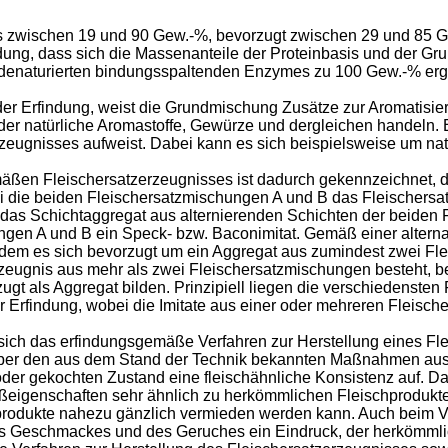
nis zwischen 19 und 90 Gew.-%, bevorzugt zwischen 29 und 85
dung, dass sich die Massenanteile der Proteinbasis und der G
denaturierten bindungsspaltenden Enzymes zu 100 Gew.-% er
 Erfindung, weist die Grundmischung Zusätze zur Aromatisieru
er natürliche Aromastoffe, Gewürze und dergleichen handeln. E
ugnisses aufweist. Dabei kann es sich beispielsweise um natür
äßen Fleischersatzerzeugnisses ist dadurch gekennzeichnet, 
i die beiden Fleischersatzmischungen A und B das Fleischersat
 das Schichtaggregat aus alternierenden Schichten der beiden 
gen A und B ein Speck- bzw. Baconimitat. Gemäß einer alternat
ei dem es sich bevorzugt um ein Aggregat aus zumindest zwei Fl
eugnis aus mehr als zwei Fleischersatzmischungen besteht, be
gt als Aggregat bilden. Prinzipiell liegen die verschiedensten
r Erfindung, wobei die Imitate aus einer oder mehreren Fleisch
s sich das erfindungsgemäße Verfahren zur Herstellung eines F
über den aus dem Stand der Technik bekannten Maßnahmen ausz
er gekochten Zustand eine fleischähnliche Konsistenz auf. Das 
eißeigenschaften sehr ähnlich zu herkömmlichen Fleischprodukt
tzprodukte nahezu gänzlich vermieden werden kann. Auch beim
 des Geschmackes und des Geruches ein Eindruck, der herkömmlic