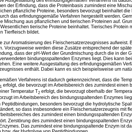
ive Ausgestaltung des erfindungsgemäßen Verfahrens ist dadur
men der Erfindung, dass die Proteinbasis zumindest eine Misch
ichen pflanzliche Proteine, besonders bevorzugt beinhaltet die
urch das erfindungsgemäße Verfahren hergestellt werden. Gemä
e Mischung aus pflanzlichen und tierischen Proteinen auf. Gru
Wesentlichen tierische Proteine beinhaltet. Tierisches Protein
n Tierfleisch bildet.
 zur Aromatisierung des Fleischersatzerzeugnisses aufweist. 
eln. Vorzugsweise werden diese Zusätze entsprechend der spä
ndung, dass der pH-Wert der Grundmischung durch die in der Gr
verwendeten bindungsspaltenden Enzymes liegt. Dies kann beis
ehen. Eine weitere Ausgestaltung des erfindungsgemäßen Verfa
ugnisses enthält. Dabei kann es sich beispielsweise um natürl
emäßen Verfahrens ist dadurch gekennzeichnet, dass die Tempe
erfolgt, die bevorzugt im Arbeitsbereich des zumindest einen
1
einer Temperatur T
erfolgt, die bevorzugt oberhalb der Tempera
2
vorzugt im Arbeitsbereich des bindungsspaltenden Enzymes liegt,
 Peptidbindungen, besonders bevorzugt die hydrolytische Spalt
ndert, so dass insbesondere ein Fleischersatzerzeugnis mit fle
Arbeitsbereiches des zumindest einen bindungsspaltenden Enz
erstört. Zerstörung des zumindest einen bindungsspaltenden En
nzymes. Das zumindest eine bindungsspaltende Enzym ist dann 
n bzw. der Hydrolyse von Peptidbindungen.