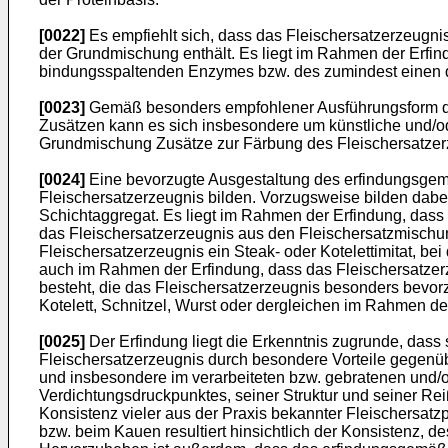
[0022]
Es empfiehlt sich, dass das Fleischersatzerzeug
der Grundmischung enthält. Es liegt im Rahmen der Erfin
bindungsspaltenden Enzymes bzw. des zumindest einen 
[0023]
Gemäß besonders empfohlener Ausführungsform der
Zusätzen kann es sich insbesondere um künstliche und/od
Grundmischung Zusätze zur Färbung des Fleischersatzerze
[0024]
Eine bevorzugte Ausgestaltung des erfindungsgem
Fleischersatzerzeugnis bilden. Vorzugsweise bilden dabe
Schichtaggregat. Es liegt im Rahmen der Erfindung, dass
das Fleischersatzerzeugnis aus den Fleischersatzmischun
Fleischersatzerzeugnis ein Steak- oder Kotelettimitat, b
auch im Rahmen der Erfindung, dass das Fleischersatzerz
besteht, die das Fleischersatzerzeugnis besonders bevorzu
Kotelett, Schnitzel, Wurst oder dergleichen im Rahmen de
[0025]
Der Erfindung liegt die Erkenntnis zugrunde, das
Fleischersatzerzeugnis durch besondere Vorteile gegen
und insbesondere im verarbeiteten bzw. gebratenen und/od
Verdichtungsdruckpunktes, seiner Struktur und seiner R
Konsistenz vieler aus der Praxis bekannter Fleischersa
bzw. beim Kauen resultiert hinsichtlich der Konsistenz,