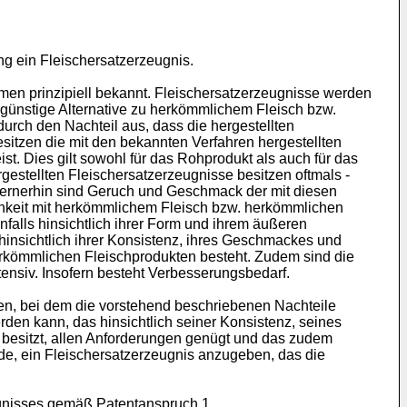
ung ein Fleischersatzerzeugnis.
men prinzipiell bekannt. Fleischersatzerzeugnisse werden
günstige Alternative zu herkömmlichem Fleisch bzw.
urch den Nachteil aus, dass die hergestellten
itzen die mit den bekannten Verfahren hergestellten
t. Dies gilt sowohl für das Rohprodukt als auch für das
gestellten Fleischersatzerzeugnisse besitzen oftmals -
Fernerhin sind Geruch und Geschmack der mit diesen
lichkeit mit herkömmlichem Fleisch bzw. herkömmlichen
falls hinsichtlich ihrer Form und ihrem äußeren
insichtlich ihrer Konsistenz, ihres Geschmackes und
erkömmlichen Fleischprodukten besteht. Zudem sind die
ensiv. Insofern besteht Verbesserungsbedarf.
ben, bei dem die vorstehend beschriebenen Nachteile
den kann, das hinsichtlich seiner Konsistenz, seines
esitzt, allen Anforderungen genügt und das zudem
nde, ein Fleischersatzerzeugnis anzugeben, das die
ugnisses gemäß Patentanspruch 1.