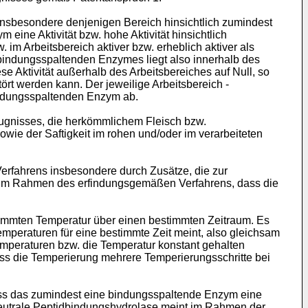
sbesondere denjenigen Bereich hinsichtlich zumindest
ine Aktivität bzw. hohe Aktivität hinsichtlich
m Arbeitsbereich aktiver bzw. erheblich aktiver als
bindungsspaltenden Enzymes liegt also innerhalb des
e Aktivität außerhalb des Arbeitsbereiches auf Null, so
ört werden kann. Der jeweilige Arbeitsbereich -
indungsspaltenden Enzym ab.
ugnisses, die herkömmlichem Fleisch bzw.
wie der Saftigkeit im rohen und/oder im verarbeiteten
rfahrens insbesondere durch Zusätze, die zur
h im Rahmen des erfindungsgemäßen Verfahrens, dass die
mmten Temperatur über einen bestimmten Zeitraum. Es
mperaturen für eine bestimmte Zeit meint, also gleichsam
mperaturen bzw. die Temperatur konstant gehalten
ss die Temperierung mehrere Temperierungsschritte bei
ss das zumindest eine bindungsspaltende Enzym eine
Neutrale Peptidbindungshydrolase meint im Rahmen der