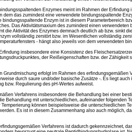
bindungsspaltenden Enzymes meint im Rahmen der Erfindung in
n dem das zumindest eine verwendete bindungsspaltende Enzym e
bindungsspaltende Enzym ist in diesem Parameterbereich bzw. i
ches. Das Aktivitätsmaxium des zumindest einen verwendeten 
t die Aktivität des Enzymes demnach deutlich ab bzw. sinkt dies
ym vollständig zerstört bzw. im Wesentlichen vollständig zerst
emperaturfensters - hängt also jeweils von dem verwendeten b
rfindung insbesondere eine Konsistenz des Fleischersatzerze
ungsdruckpunktes, der Reißeigenschaften bzw. der Zähigkeit so
en Grundmischung erfolgt im Rahmen des erfindungsgemäßen Ve
weise durch saure und/oder basische Zusätze -. Es liegt auc
ng bzw. Regulierung des pH-Wertes aufweist.
ßen Verfahrens insbesondere die Behandlung bei einer besti
ie Behandlung mit unterschiedlichen, aufeinander folgenden Te
Temperierung können beispielsweise die unterschiedlichen Te
t werden. Es ist in diesem Zusammenhang also auch möglich, da
rfindungsgemäßen Verfahrens ist dadurch gekennzeichnet, da
onders bevorzugt eine neutrale Peptidbindungshydrolase ist. 